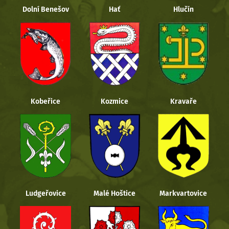
Dolní Benešov
Hať
Hlučín
Kobeřice
Kozmice
Kravaře
Ludgeřovice
Malé Hoštice
Markvartovice