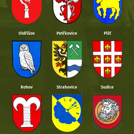
Oldřišov
Petřkovice
Píšť
Rohov
Strahovice
Sudice