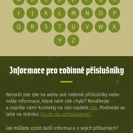
I
J
K
L
M
N
O
P
Q
R
S
T
U
V
W
X
Y
Z
Informace pro rodinné příslušníky
Nenašli jste zde na webu své rodinné příslušníky nebo
máte informace, které nám zde chybí? Neváhejte
a napište nám! Kontakty na nás najdete
zde
. Podívejte se
také na stránku:
Co od vás potřebujeme?
.
Jak můžete zjistit další informace o svých příbuzných?