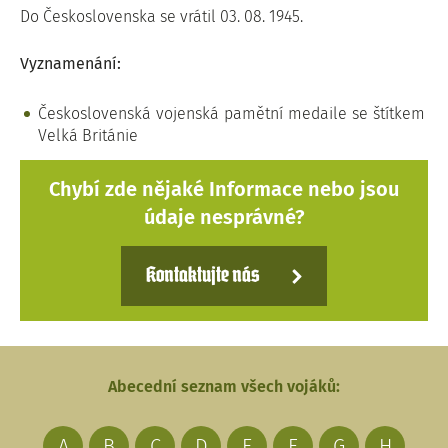
Do Československa se vrátil 03. 08. 1945.
Vyznamenání:
Československá vojenská pamětní medaile se štítkem
Velká Británie
Chybí zde nějaké Informace nebo jsou
údaje nesprávné?
Kontaktujte nás
Abecední seznam všech vojáků:
A
B
C
D
E
F
G
H