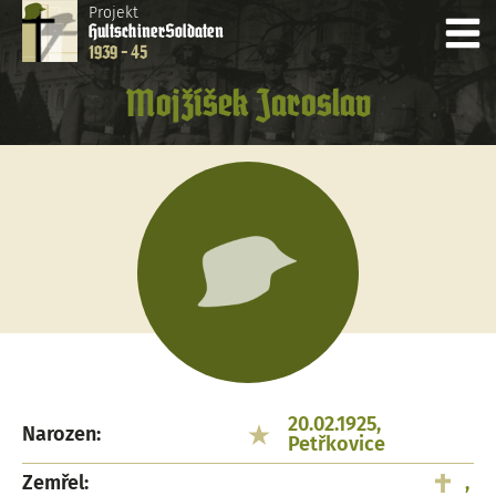
Projekt
Hultschiner
Soldaten
1939 - 45
Mojžíšek Jaroslav
20.02.1925,
Narozen:
Petřkovice
Zemřel:
,