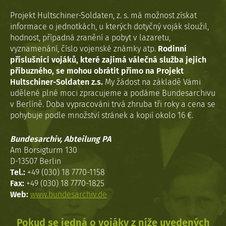
Projekt Hultschiner-Soldaten, z. s. má možnost získat
informace o jednotkách, u kterých dotyčný voják sloužil,
hodnost, případná zranění a pobyt v lazaretu,
vyznamenání, číslo vojenské známky atp.
Rodinní
příslušníci vojáků, které zajímá válečná služba jejich
příbuzného, se mohou obrátit přímo na Projekt
Hultschiner-Soldaten z.s.
My žádost na základě Vámi
udělené plné moci zpracujeme a podáme Bundesarchivu
v Berlíně. Doba vypracováni trvá zhruba tři roky a cena se
pohybuje podle množství stránek a kopií okolo 16 €.
Bundesarchiv, Abteilung PA
Am Borsigturm 130
D-13507 Berlin
Tel.:
+49 (030) 18 7770-1158
Fax:
+49 (030) 18 7770-1825
Web:
www.bundesarchiv.de
Pokud se jedná o vojáky z níže uvedených