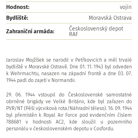
Hodnost:
vojín
Bydliště:
Moravská Ostrava
Československý depot
Zahraniční armáda:
RAF
Jaroslav Mojžíšek se narodil v Petřkovicích a měl trvalé
bydliště v Moravské Ostravě. Dne 01. 11. 1943 byl odveden
k Wehrmachtu, nasazen na západní frontě a dne 03. 07.
1944 padl do zajetí v Normandii.
29. 06. 1944 vstoupil do Československé samostatné
obrněné brigády ve Velké Británii, kde byl zařazen do
PVR/NT (Pěší výcviková rota/Náhradní těleso). 16. 09. 1944
byl přemístěn k Royal Air Force pod evidenčním číslem
788681 v hodnosti AC2, kde sloužil u pozemního
personálu v československém depotu v Cosfordu.