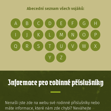
Abecední seznam všech vojáků:
A
B
C
D
E
F
G
H
I
J
K
L
M
N
O
P
Q
R
S
T
U
V
W
X
Y
Z
Informace pro rodinné příslušníky
Nenašli jste zde na webu své rodinné příslušníky nebo
máte informace, které nám zde chybí? Neváhejte