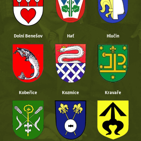
Dolní Benešov
Hať
Hlučín
Kobeřice
Kozmice
Kravaře