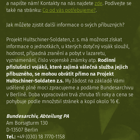
a napište nám! Kontakty na nás najdete
zde
. Podívejte se
také na stránku:
Co od vás potřebujeme?
.
Jak můžete zjistit další informace o svých příbuzných?
Projekt Hultschiner-Soldaten, z. s. má možnost získat
informace o jednotkách, u kterých dotyčný voják sloužil,
hodnost, případná zranění a pobyt v lazaretu,
vyznamenání, číslo vojenské známky atp.
Rodinní
příslušníci vojáků, které zajímá válečná služba jejich
příbuzného, se mohou obrátit přímo na Projekt
Hultschiner-Soldaten z.s.
My žádost na základě Vámi
udělené plné moci zpracujeme a podáme Bundesarchivu
v Berlíně. Doba vypracováni trvá zhruba tři roky a cena se
pohybuje podle množství stránek a kopií okolo 16 €.
Bundesarchiv, Abteilung PA
Am Borsigturm 130
D-13507 Berlin
Tel.:
+49 (030) 18 7770-1158