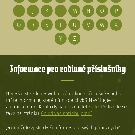
I
J
K
L
M
N
O
P
Q
R
S
T
U
V
W
X
Y
Z
Informace pro rodinné příslušníky
Nenašli jste zde na webu své rodinné příslušníky nebo
máte informace, které nám zde chybí? Neváhejte
a napište nám! Kontakty na nás najdete
zde
. Podívejte se
také na stránku:
Co od vás potřebujeme?
.
Jak můžete zjistit další informace o svých příbuzných?