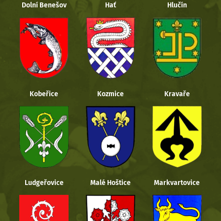
Dolní Benešov
Hať
Hlučín
Kobeřice
Kozmice
Kravaře
Ludgeřovice
Malé Hoštice
Markvartovice