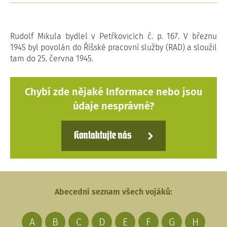
Rudolf Mikula bydlel v Petřkovicích č. p. 167. V březnu
1945 byl povolán do Říšské pracovní služby (RAD) a sloužil
tam do 25. června 1945.
Chybí zde nějaké Informace nebo jsou
údaje nesprávné?
Kontaktujte nás
Abecední seznam všech vojáků:
A
B
C
D
E
F
G
H