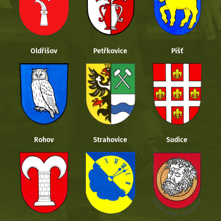
Oldřišov
Petřkovice
Píšť
Rohov
Strahovice
Sudice