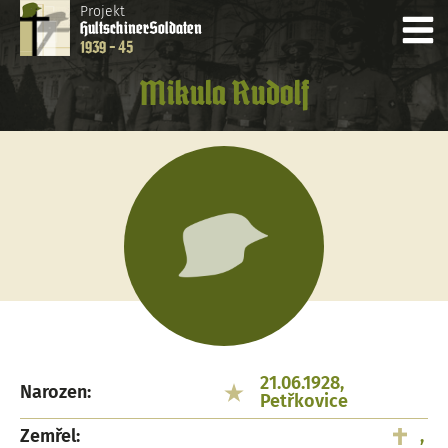
Projekt
Hultschiner
Soldaten
1939 - 45
Mikula Rudolf
21.06.1928,
Narozen:
Petřkovice
Zemřel:
,