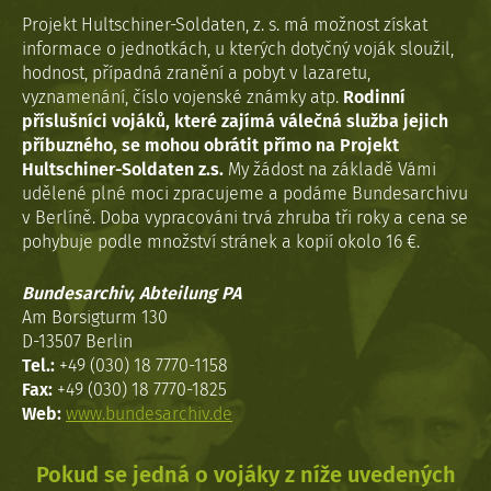
Projekt Hultschiner-Soldaten, z. s. má možnost získat
informace o jednotkách, u kterých dotyčný voják sloužil,
hodnost, případná zranění a pobyt v lazaretu,
vyznamenání, číslo vojenské známky atp.
Rodinní
příslušníci vojáků, které zajímá válečná služba jejich
příbuzného, se mohou obrátit přímo na Projekt
Hultschiner-Soldaten z.s.
My žádost na základě Vámi
udělené plné moci zpracujeme a podáme Bundesarchivu
v Berlíně. Doba vypracováni trvá zhruba tři roky a cena se
pohybuje podle množství stránek a kopií okolo 16 €.
Bundesarchiv, Abteilung PA
Am Borsigturm 130
D-13507 Berlin
Tel.:
+49 (030) 18 7770-1158
Fax:
+49 (030) 18 7770-1825
Web:
www.bundesarchiv.de
Pokud se jedná o vojáky z níže uvedených