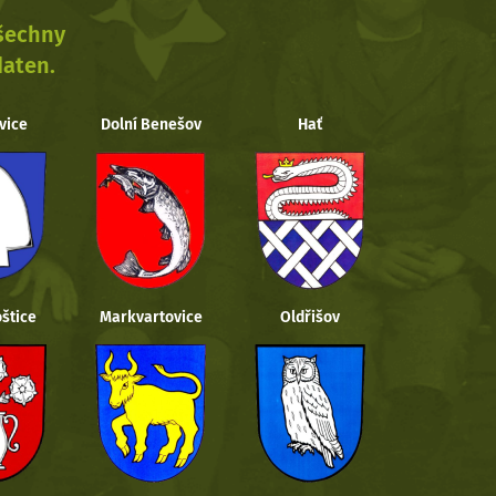
všechny
daten.
vice
Dolní Benešov
Hať
štice
Markvartovice
Oldřišov