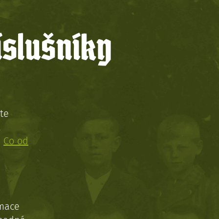
íslušníky
te
!
:
Co od
rmace