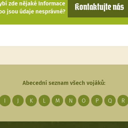
ybí zde nějaké Informace
Kontaktujte nás
bo jsou údaje nesprávné?
Abecední seznam všech vojáků:
I
J
K
L
M
N
O
P
Q
R