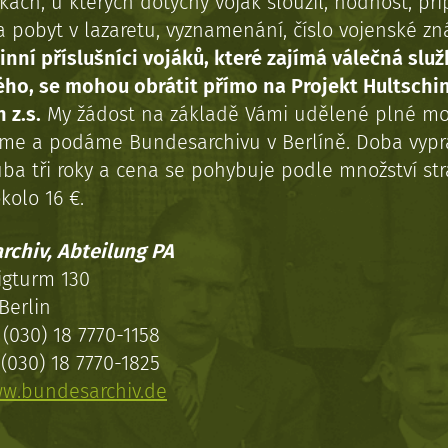
kách, u kterých dotyčný voják sloužil, hodnost, př
a pobyt v lazaretu, vyznamenání, číslo vojenské z
inní příslušníci vojáků, které zajímá válečná služ
ého, se mohou obrátit přímo na Projekt Hultschi
 z.s.
My žádost na základě Vámi udělené plné mo
eme a podáme Bundesarchivu v Berlíně. Doba vypr
uba tři roky a cena se pohybuje podle množství st
kolo 16 €.
rchiv, Abteilung PA
igturm 130
Berlin
(030) 18 7770-1158
(030) 18 7770-1825
w.bundesarchiv.de