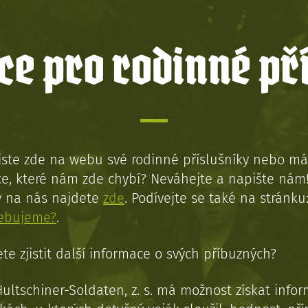
e pro rodinné př
jste zde na webu své rodinné příslušníky nebo má
e, které nám zde chybí? Neváhejte a napište nám
y na nás najdete
zde
. Podívejte se také na stránku
řebujeme?
.
te zjistit další informace o svých příbuzných?
Hultschiner-Soldaten, z. s. má možnost získat info