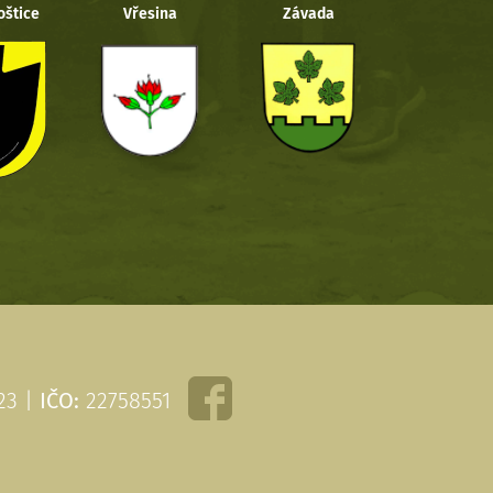
oštice
Vřesina
Závada
 23 |
IČO:
22758551