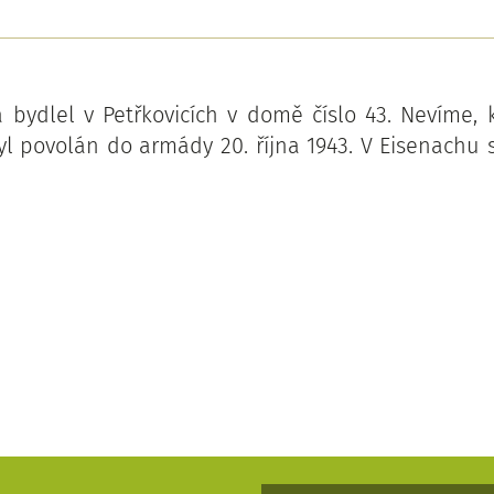
a bydlel v Petřkovicích v domě číslo 43. Nevíme, 
yl povolán do armády 20. října 1943. V Eisenachu 