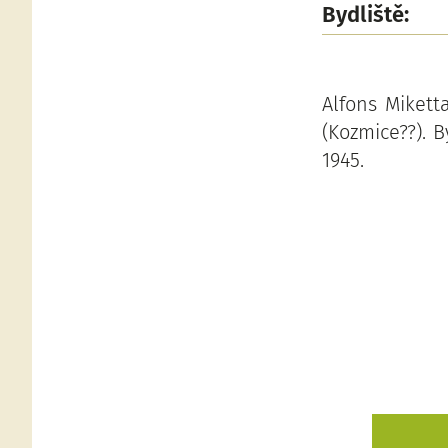
Bydliště:
Alfons Mikett
(Kozmice??). B
1945.