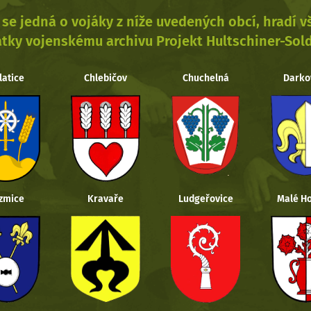
se jedná o vojáky z níže uvedených obcí, hradí 
tky vojenskému archivu Projekt Hultschiner-Sol
latice
Chlebičov
Chuchelná
Darko
zmice
Kravaře
Ludgeřovice
Malé Ho