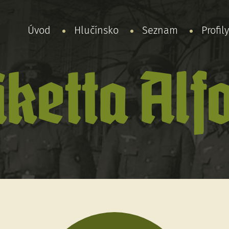
Úvod
Hlučínsko
Seznam
Profil
ketta Alf