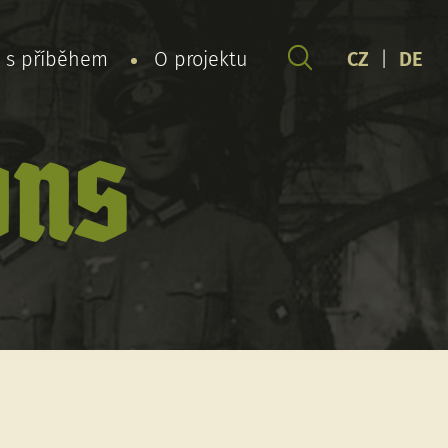
y s příběhem
O projektu
CZ
|
DE
ons