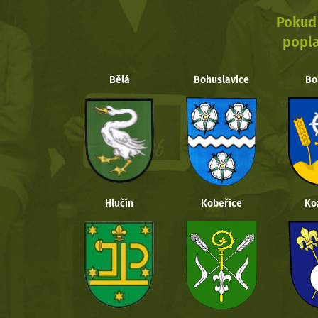
Pokud 
popla
Bělá
Bohuslavice
Bo
Hlučín
Kobeřice
Ko