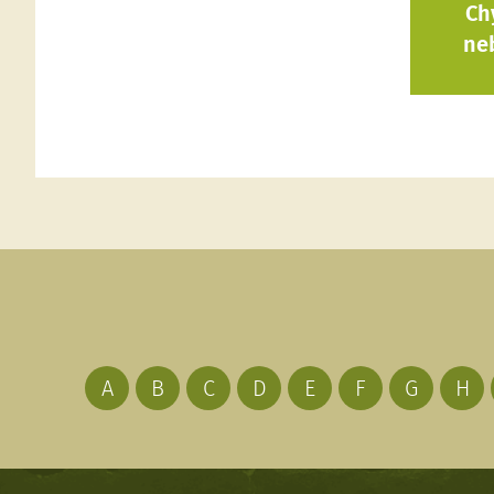
Ch
ne
A
B
C
D
E
F
G
H