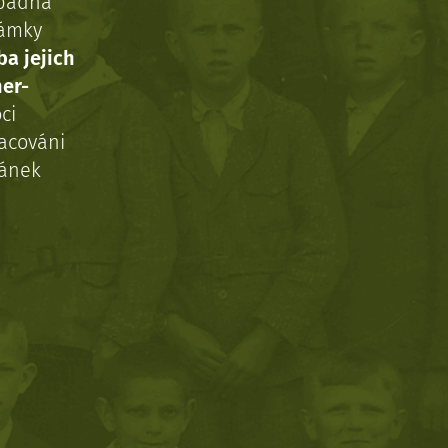
ípadná
námky
ba jejich
ner-
ci
acováni
ránek