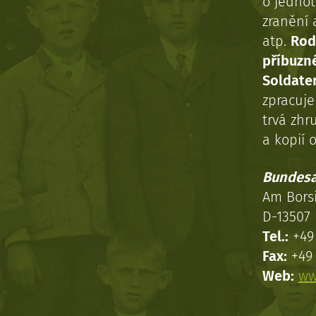
o jednot
zranění 
atp.
Rod
příbuzn
Soldaten
zpracuj
trvá zhr
a kopií o
Bundesa
Am Bors
D-13507 
Tel.:
+49 
Fax:
+49 
Web:
ww