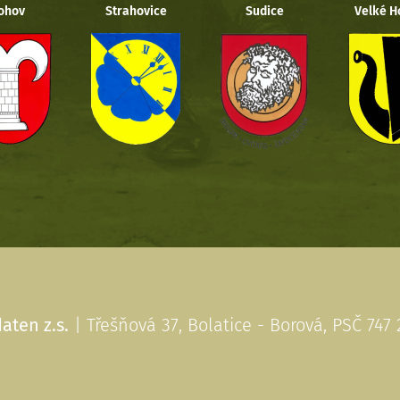
ohov
Strahovice
Sudice
Velké H
aten z.s.
| Třešňová 37, Bolatice - Borová, PSČ 747