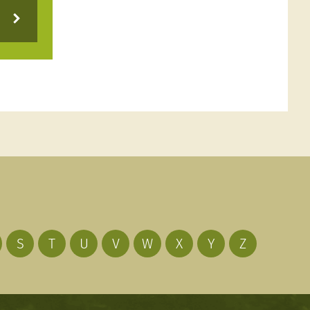
S
T
U
V
W
X
Y
Z