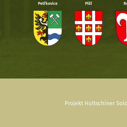
Petřkovice
Píšť
R
Projekt Hultschiner Sold