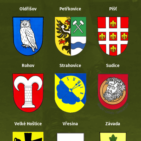
Oldřišov
Petřkovice
Píšť
Rohov
Strahovice
Sudice
Velké Hoštice
Vřesina
Závada