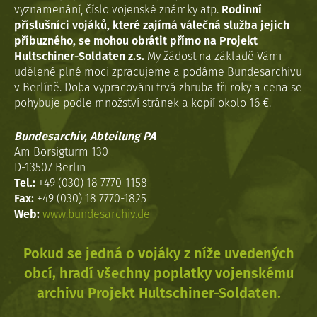
vyznamenání, číslo vojenské známky atp.
Rodinní
příslušníci vojáků, které zajímá válečná služba jejich
příbuzného, se mohou obrátit přímo na Projekt
Hultschiner-Soldaten z.s.
My žádost na základě Vámi
udělené plné moci zpracujeme a podáme Bundesarchivu
v Berlíně. Doba vypracováni trvá zhruba tři roky a cena se
pohybuje podle množství stránek a kopií okolo 16 €.
Bundesarchiv, Abteilung PA
Am Borsigturm 130
D-13507 Berlin
Tel.:
+49 (030) 18 7770-1158
Fax:
+49 (030) 18 7770-1825
Web:
www.bundesarchiv.de
Pokud se jedná o vojáky z níže uvedených
obcí, hradí všechny poplatky vojenskému
archivu Projekt Hultschiner-Soldaten.