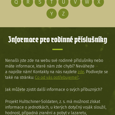
Q
R
S
T
U
V
W
X
Y
Z
Informace pro rodinné příslušníky
Nenašli jste zde na webu své rodinné příslušníky nebo
máte informace, které nám zde chybí? Neváhejte
a napište nám! Kontakty na nás najdete
zde
. Podívejte se
také na stránku:
Co od vás potřebujeme?
.
Jak můžete zjistit další informace o svých příbuzných?
Projekt Hultschiner-Soldaten, z. s. má možnost získat
informace o jednotkách, u kterých dotyčný voják sloužil,
hodnost, případná zranění a pobyt v lazaretu,