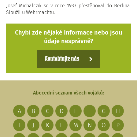
Josef Michalczik se v roce 1933 přestěhoval do Berlina.
Sloužil u Wehrmachtu.
Chybí zde nějaké Informace nebo jsou
údaje nesprávné?
Kontaktujte nás
Abecední seznam všech vojáků:
A
B
C
D
E
F
G
H
I
J
K
L
M
N
O
P