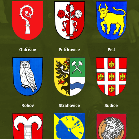
Oldřišov
Petřkovice
Píšť
Rohov
Strahovice
Sudice