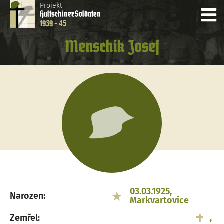
Projekt
Hultschiner
Soldaten
1939 - 45
Menschik Josef
03.03.1925,
Narozen:
Markvartovice
Zemřel:
,