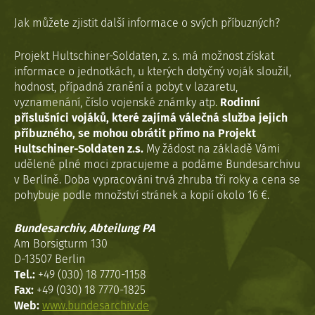
Jak můžete zjistit další informace o svých příbuzných?
Projekt Hultschiner-Soldaten, z. s. má možnost získat
informace o jednotkách, u kterých dotyčný voják sloužil,
hodnost, případná zranění a pobyt v lazaretu,
vyznamenání, číslo vojenské známky atp.
Rodinní
příslušníci vojáků, které zajímá válečná služba jejich
příbuzného, se mohou obrátit přímo na Projekt
Hultschiner-Soldaten z.s.
My žádost na základě Vámi
udělené plné moci zpracujeme a podáme Bundesarchivu
v Berlíně. Doba vypracováni trvá zhruba tři roky a cena se
pohybuje podle množství stránek a kopií okolo 16 €.
Bundesarchiv, Abteilung PA
Am Borsigturm 130
D-13507 Berlin
Tel.:
+49 (030) 18 7770-1158
Fax:
+49 (030) 18 7770-1825
Web:
www.bundesarchiv.de