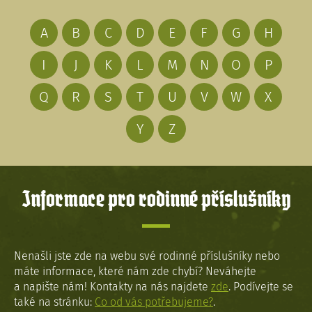
A
B
C
D
E
F
G
H
I
J
K
L
M
N
O
P
Q
R
S
T
U
V
W
X
Y
Z
Informace pro rodinné příslušníky
Nenašli jste zde na webu své rodinné příslušníky nebo
máte informace, které nám zde chybí? Neváhejte
a napište nám! Kontakty na nás najdete
zde
. Podívejte se
také na stránku:
Co od vás potřebujeme?
.