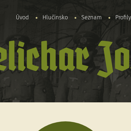
Úvod
Hlučínsko
Seznam
Profil
lichar Jo