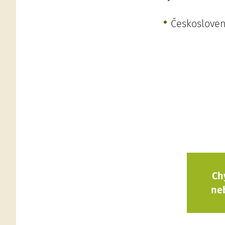
Českosloven
Ch
ne