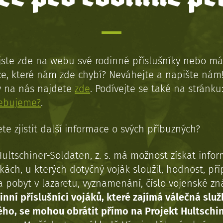
jste zde na webu své rodinné příslušníky nebo má
e, které nám zde chybí? Neváhejte a napište nám
y na nás najdete
zde
. Podívejte se také na stránku
řebujeme?
.
te zjistit další informace o svých příbuzných?
Hultschiner-Soldaten, z. s. má možnost získat info
kách, u kterých dotyčný voják sloužil, hodnost, př
a pobyt v lazaretu, vyznamenání, číslo vojenské z
inní příslušníci vojáků, které zajímá válečná služ
ého, se mohou obrátit přímo na Projekt Hultschi