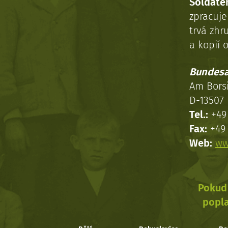
Soldaten
zpracuj
trvá zhr
a kopií o
Bundesa
Am Bors
D-13507 
Tel.:
+49 
Fax:
+49 
Web:
ww
Pokud 
popla