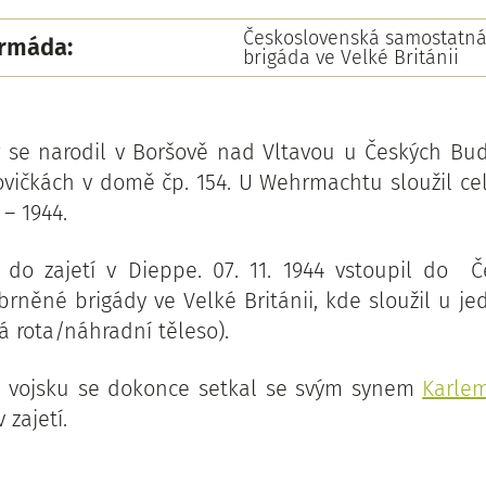
Československá samostatn
armáda:
brigáda ve Velké Británii
r se narodil v Boršově nad Vltavou u Českých Budě
ovičkách v domě čp. 154. U Wehrmachtu sloužil c
 – 1944.
l do zajetí v Dieppe. 07. 11. 1944 vstoupil do 
rněné brigády ve Velké Británii, kde sloužil u j
á rota/náhradní těleso).
m vojsku se dokonce setkal se svým synem
Karle
 zajetí.
: