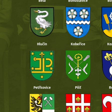
Bělá
Bohuslavice
Bo
Hlučín
Kobeřice
Ko
Petřkovice
Píšť
R