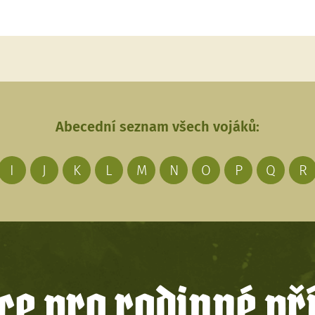
Abecední seznam všech vojáků:
I
J
K
L
M
N
O
P
Q
R
e pro rodinné př