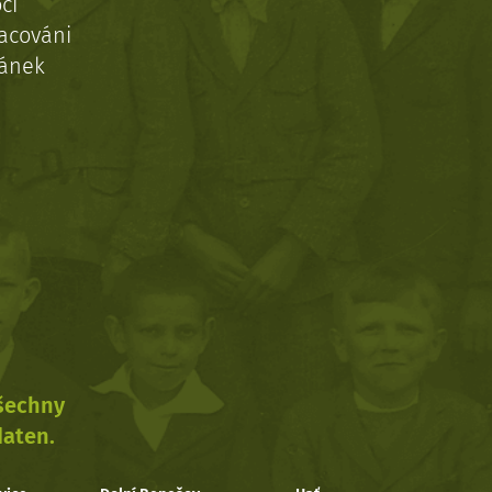
ci
acováni
ránek
všechny
daten.