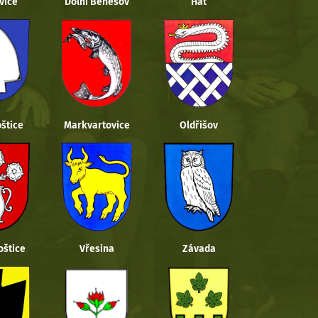
vice
Dolní Benešov
Hať
štice
Markvartovice
Oldřišov
oštice
Vřesina
Závada