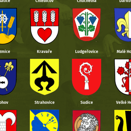
latice
Chlebičov
Chuchelná
Darko
zmice
Kravaře
Ludgeřovice
Malé Ho
ohov
Strahovice
Sudice
Velké H