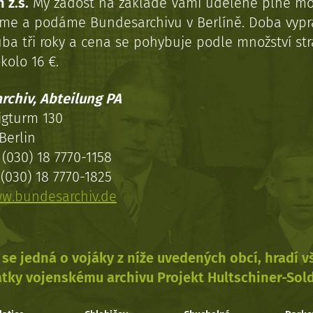
 z.s.
My žádost na základě Vámi udělené plné mo
eme a podáme Bundesarchivu v Berlíně. Doba vypr
uba tři roky a cena se pohybuje podle množství st
kolo 16 €.
rchiv, Abteilung PA
igturm 130
Berlin
(030) 18 7770-1158
(030) 18 7770-1825
w.bundesarchiv.de
se jedná o vojáky z níže uvedených obcí, hradí 
tky vojenskému archivu Projekt Hultschiner-Sol