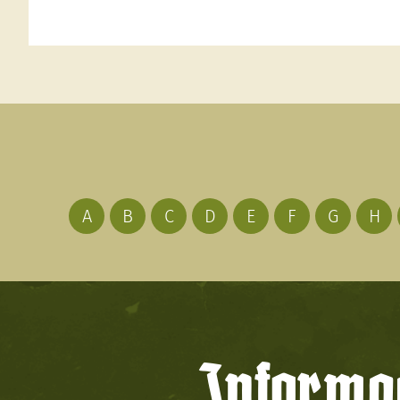
A
B
C
D
E
F
G
H
Informac