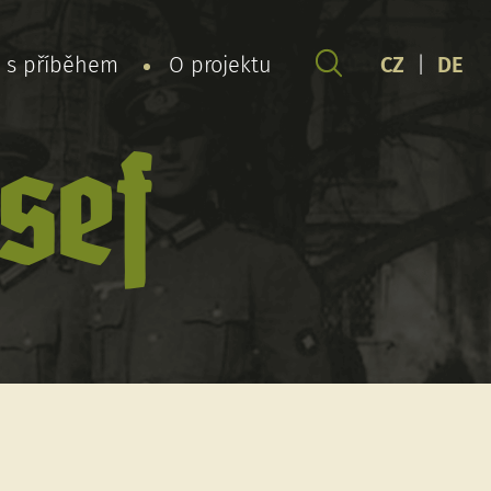
y s příběhem
O projektu
CZ
|
DE
sef