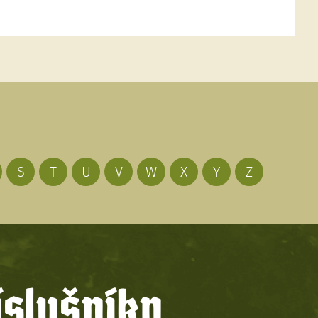
S
T
U
V
W
X
Y
Z
íslušníky