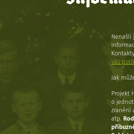
Nenašli 
informac
Kontakt
vás pot
Jak může
Projekt 
o jednot
zranění 
atp.
Rod
příbuzn