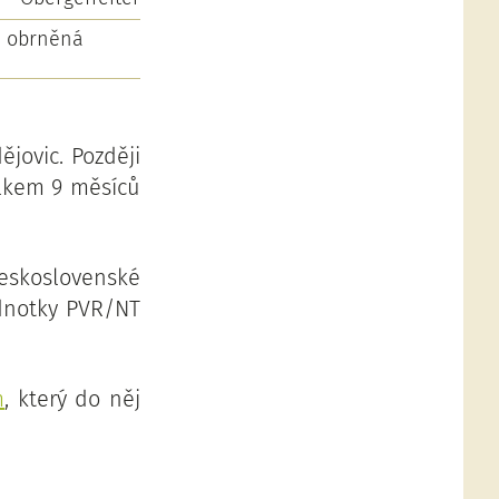
á obrněná
jovic. Později
elkem 9 měsíců
Československé
ednotky PVR/NT
m
, který do něj