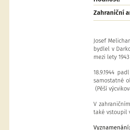
Zahraniční 
Josef Melicha
bydlel v Dark
mezi lety 1943
18.9.1944 pad
samostatné ob
(Pěší výcvikov
V zahraniční
také vstoupil v
Vyznamenání