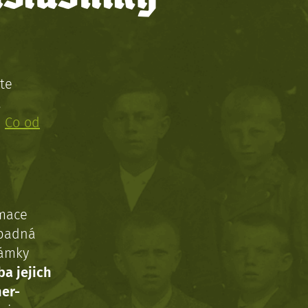
te
!
:
Co od
rmace
ípadná
námky
ba jejich
ner-