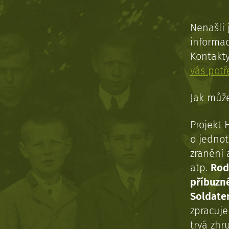
Nenašli 
informac
Kontakt
vás pot
Jak může
Projekt 
o jednot
zranění 
atp.
Rod
příbuzn
Soldaten
zpracuj
trvá zhr