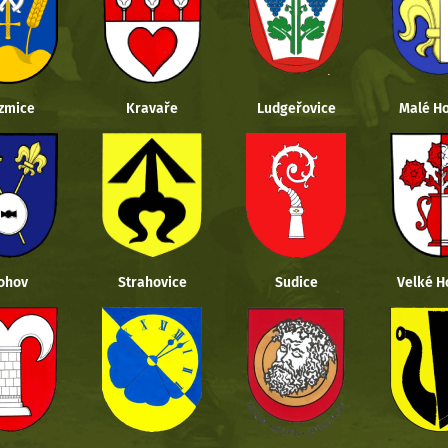
zmice
Kravaře
Ludgeřovice
Malé Ho
ohov
Strahovice
Sudice
Velké H