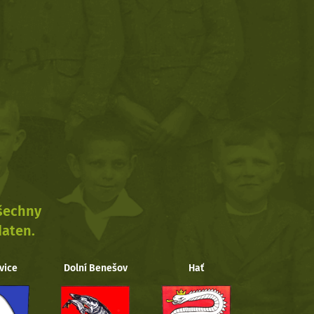
všechny
daten.
vice
Dolní Benešov
Hať