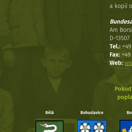
a kopií o
Bundesa
Am Bors
D-13507 
Tel.:
+49 
Fax:
+49 
Web:
ww
Pokud 
popla
Bělá
Bohuslavice
Bo