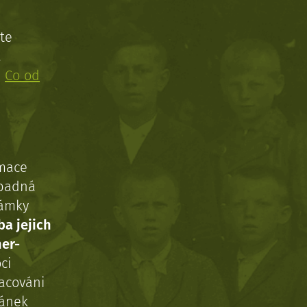
te
!
:
Co od
rmace
ípadná
námky
ba jejich
ner-
ci
acováni
ránek