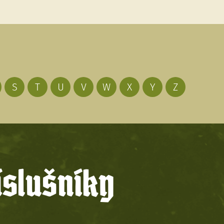
S
T
U
V
W
X
Y
Z
íslušníky