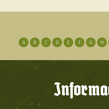
A
B
C
D
E
F
G
H
Informac