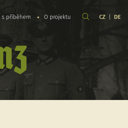
y s příběhem
O projektu
CZ
|
DE
nz