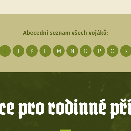
Abecední seznam všech vojáků:
I
J
K
L
M
N
O
P
Q
R
e pro rodinné př