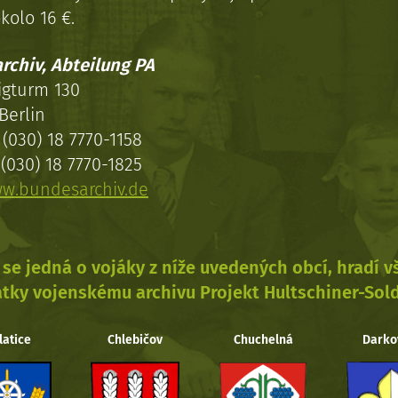
kolo 16 €.
rchiv, Abteilung PA
igturm 130
Berlin
(030) 18 7770-1158
(030) 18 7770-1825
w.bundesarchiv.de
se jedná o vojáky z níže uvedených obcí, hradí 
tky vojenskému archivu Projekt Hultschiner-Sol
latice
Chlebičov
Chuchelná
Darko