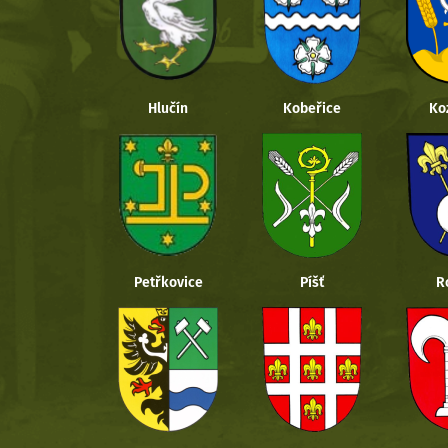
Hlučín
Kobeřice
Ko
Petřkovice
Píšť
R