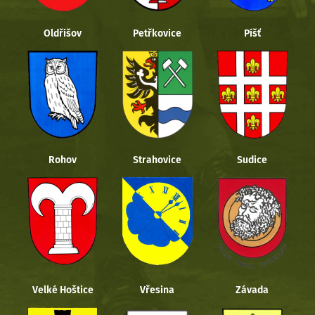
Oldřišov
Petřkovice
Píšť
Rohov
Strahovice
Sudice
Velké Hoštice
Vřesina
Závada