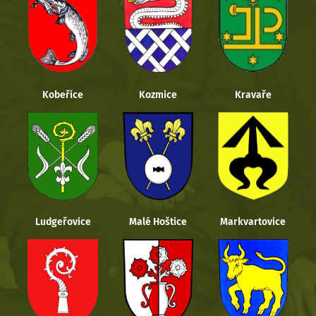
Kobeřice
Kozmice
Kravaře
Ludgeřovice
Malé Hoštice
Markvartovice