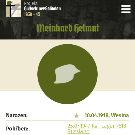
Projekt
Hultschiner
Soldaten
1939 - 45
Meinhard Helmut
Narozen:
10.04.1918, Vřesina
25.07.1947 Kgf-Lager 7518
Pohřben:
Russland