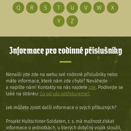
Q
R
S
T
U
V
W
X
Y
Z
Informace pro rodinné příslušníky
Nenašli jste zde na webu své rodinné příslušníky nebo
máte informace, které nám zde chybí? Neváhejte
a napište nám! Kontakty na nás najdete
zde
. Podívejte se
také na stránku:
Co od vás potřebujeme?
.
Jak můžete zjistit další informace o svých příbuzných?
Projekt Hultschiner-Soldaten, z. s. má možnost získat
informace o jednotkách, u kterých dotyčný voják sloužil,