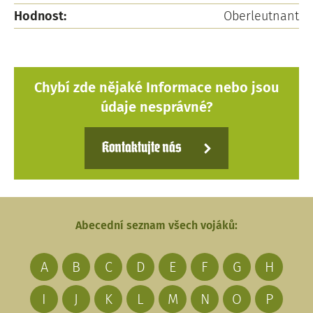
Hodnost:
Oberleutnant
Chybí zde nějaké Informace nebo jsou
údaje nesprávné?
Kontaktujte nás
Abecední seznam všech vojáků:
A
B
C
D
E
F
G
H
I
J
K
L
M
N
O
P