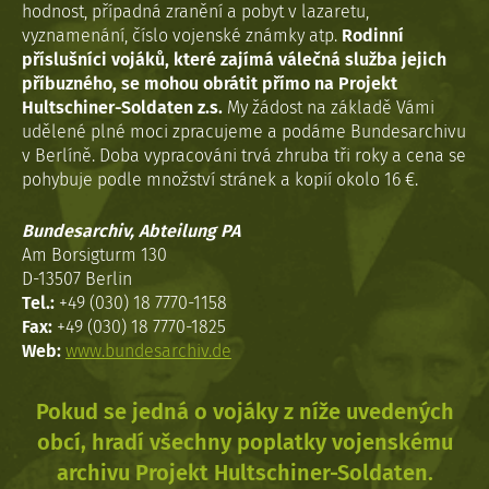
hodnost, případná zranění a pobyt v lazaretu,
vyznamenání, číslo vojenské známky atp.
Rodinní
příslušníci vojáků, které zajímá válečná služba jejich
příbuzného, se mohou obrátit přímo na Projekt
Hultschiner-Soldaten z.s.
My žádost na základě Vámi
udělené plné moci zpracujeme a podáme Bundesarchivu
v Berlíně. Doba vypracováni trvá zhruba tři roky a cena se
pohybuje podle množství stránek a kopií okolo 16 €.
Bundesarchiv, Abteilung PA
Am Borsigturm 130
D-13507 Berlin
Tel.:
+49 (030) 18 7770-1158
Fax:
+49 (030) 18 7770-1825
Web:
www.bundesarchiv.de
Pokud se jedná o vojáky z níže uvedených
obcí, hradí všechny poplatky vojenskému
archivu Projekt Hultschiner-Soldaten.