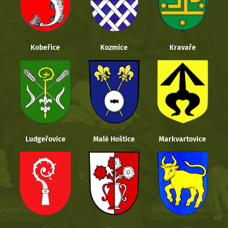
Kobeřice
Kozmice
Kravaře
Ludgeřovice
Malé Hoštice
Markvartovice