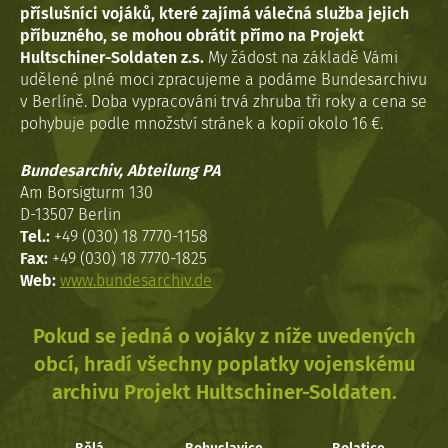
příslušníci vojáků, které zajímá válečná služba jejich
příbuzného, se mohou obrátit přímo na Projekt
Hultschiner-Soldaten z.s.
My žádost na základě Vámi
udělené plné moci zpracujeme a podáme Bundesarchivu
v Berlíně. Doba vypracováni trvá zhruba tři roky a cena se
pohybuje podle množství stránek a kopií okolo 16 €.
Bundesarchiv, Abteilung PA
Am Borsigturm 130
D-13507 Berlin
Tel.:
+49 (030) 18 7770-1158
Fax:
+49 (030) 18 7770-1825
Web:
www.bundesarchiv.de
Pokud se jedná o vojáky z níže uvedených
obcí, hradí všechny poplatky vojenskému
archivu Projekt Hultschiner-Soldaten.