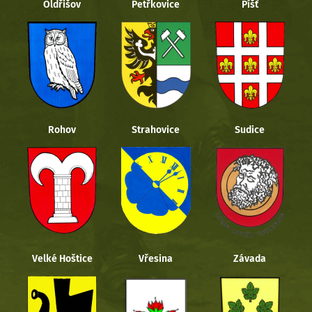
Oldřišov
Petřkovice
Píšť
Rohov
Strahovice
Sudice
Velké Hoštice
Vřesina
Závada