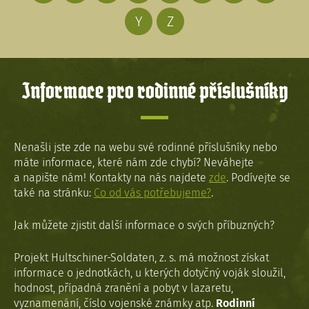
Y
Z
Informace pro rodinné příslušníky
Nenašli jste zde na webu své rodinné příslušníky nebo
máte informace, které nám zde chybí? Neváhejte
a napište nám! Kontakty na nás najdete
zde
. Podívejte se
také na stránku:
Co od vás potřebujeme?
.
Jak můžete zjistit další informace o svých příbuzných?
Projekt Hultschiner-Soldaten, z. s. má možnost získat
informace o jednotkách, u kterých dotyčný voják sloužil,
hodnost, případná zranění a pobyt v lazaretu,
vyznamenání, číslo vojenské známky atp.
Rodinní