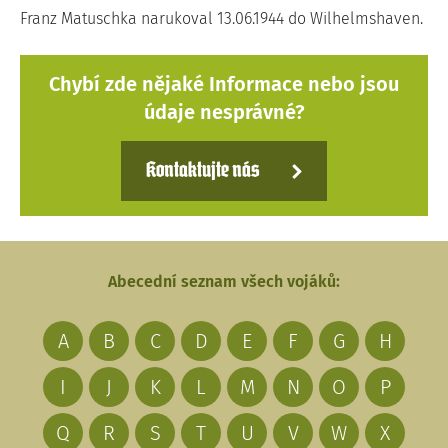
Franz Matuschka narukoval 13.06.1944 do Wilhelmshaven.
Chybí zde nějaké Informace nebo jsou
údaje nesprávné?
Kontaktujte nás
Abecední seznam všech vojáků:
A
B
C
D
E
F
G
H
I
J
K
L
M
N
O
P
Q
R
S
T
U
V
W
X