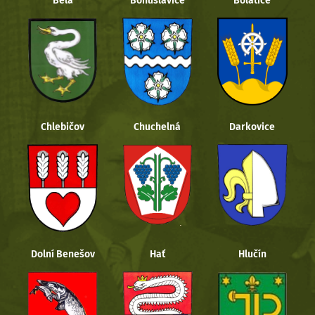
Bělá
Bohuslavice
Bolatice
Chlebičov
Chuchelná
Darkovice
Dolní Benešov
Hať
Hlučín