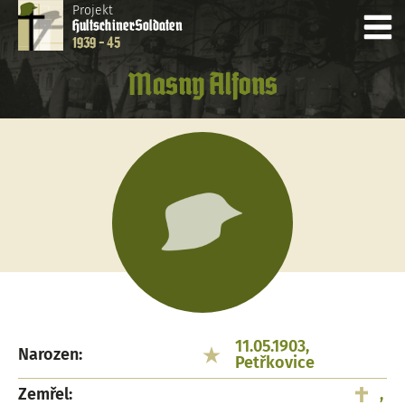
Projekt
Hultschiner
Soldaten
1939 - 45
Masny Alfons
11.05.1903,
Narozen:
Petřkovice
Zemřel:
,