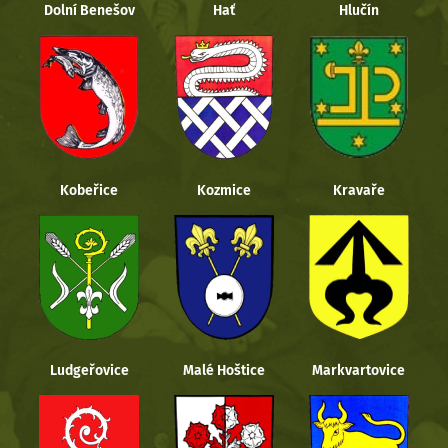
Dolní Benešov
Hať
Hlučín
Kobeřice
Kozmice
Kravaře
Ludgeřovice
Malé Hoštice
Markvartovice