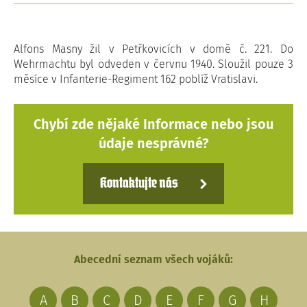
Alfons Masny žil v Petřkovicích v domě č. 221. Do
Wehrmachtu byl odveden v červnu 1940. Sloužil pouze 3
měsíce v Infanterie-Regiment 162 poblíž Vratislavi.
Chybí zde nějaké Informace nebo jsou
údaje nesprávné?
Kontaktujte nás
Abecední seznam všech vojáků:
A
B
C
D
E
F
G
H