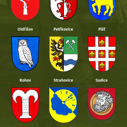
Oldřišov
Petřkovice
Píšť
Rohov
Strahovice
Sudice