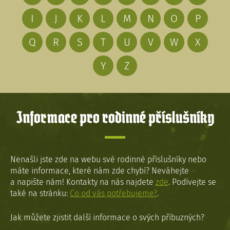
I
J
K
L
M
N
O
P
Q
R
S
T
U
V
W
X
Y
Z
Informace pro rodinné příslušníky
Nenašli jste zde na webu své rodinné příslušníky nebo
máte informace, které nám zde chybí? Neváhejte
a napište nám! Kontakty na nás najdete
zde
. Podívejte se
také na stránku:
Co od vás potřebujeme?
.
Jak můžete zjistit další informace o svých příbuzných?