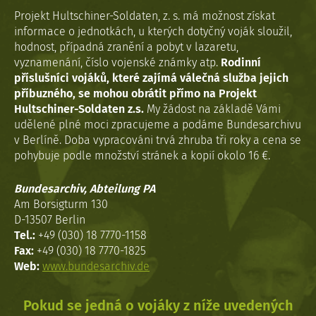
Projekt Hultschiner-Soldaten, z. s. má možnost získat
informace o jednotkách, u kterých dotyčný voják sloužil,
hodnost, případná zranění a pobyt v lazaretu,
vyznamenání, číslo vojenské známky atp.
Rodinní
příslušníci vojáků, které zajímá válečná služba jejich
příbuzného, se mohou obrátit přímo na Projekt
Hultschiner-Soldaten z.s.
My žádost na základě Vámi
udělené plné moci zpracujeme a podáme Bundesarchivu
v Berlíně. Doba vypracováni trvá zhruba tři roky a cena se
pohybuje podle množství stránek a kopií okolo 16 €.
Bundesarchiv, Abteilung PA
Am Borsigturm 130
D-13507 Berlin
Tel.:
+49 (030) 18 7770-1158
Fax:
+49 (030) 18 7770-1825
Web:
www.bundesarchiv.de
Pokud se jedná o vojáky z níže uvedených