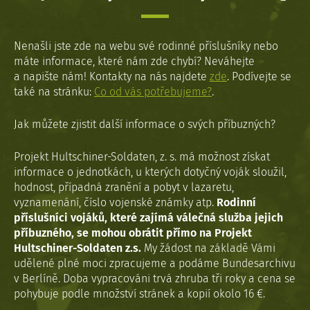
Nenašli jste zde na webu své rodinné příslušníky nebo
máte informace, které nám zde chybí? Neváhejte
a napište nám! Kontakty na nás najdete
zde
. Podívejte se
také na stránku:
Co od vás potřebujeme?
.
Jak můžete zjistit další informace o svých příbuzných?
Projekt Hultschiner-Soldaten, z. s. má možnost získat
informace o jednotkách, u kterých dotyčný voják sloužil,
hodnost, případná zranění a pobyt v lazaretu,
vyznamenání, číslo vojenské známky atp.
Rodinní
příslušníci vojáků, které zajímá válečná služba jejich
příbuzného, se mohou obrátit přímo na Projekt
Hultschiner-Soldaten z.s.
My žádost na základě Vámi
udělené plné moci zpracujeme a podáme Bundesarchivu
v Berlíně. Doba vypracováni trvá zhruba tři roky a cena se
pohybuje podle množství stránek a kopií okolo 16 €.