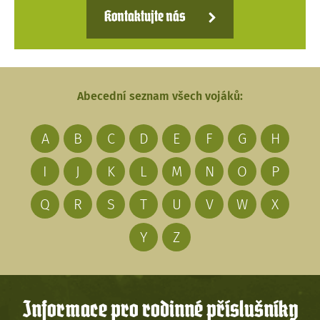
Kontaktujte nás
Abecední seznam všech vojáků:
A
B
C
D
E
F
G
H
I
J
K
L
M
N
O
P
Q
R
S
T
U
V
W
X
Y
Z
Informace pro rodinné příslušníky