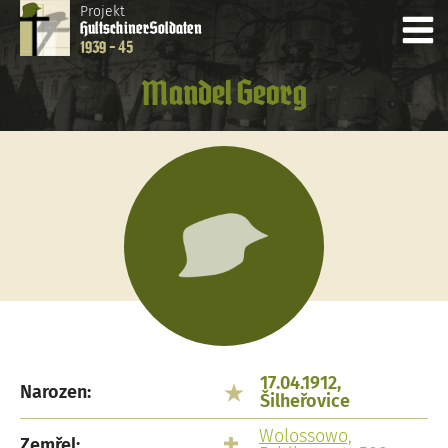
Projekt
Hultschiner
Soldaten
1939 - 45
Mandel Georg
17.04.1912,
Narozen:
Šilheřovice
Wolossowo,
Zemřel:
,