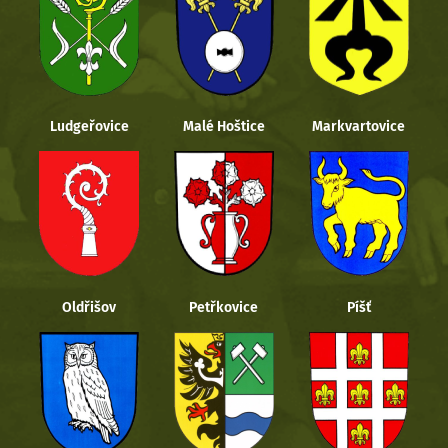
Ludgeřovice
Malé Hoštice
Markvartovice
Oldřišov
Petřkovice
Píšť