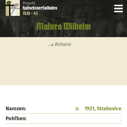
Projekt
Hultschiner
Soldaten
1939 - 45
Malura Wilhelm
Narozen:
1921, Strahovice
Pohřben:
.