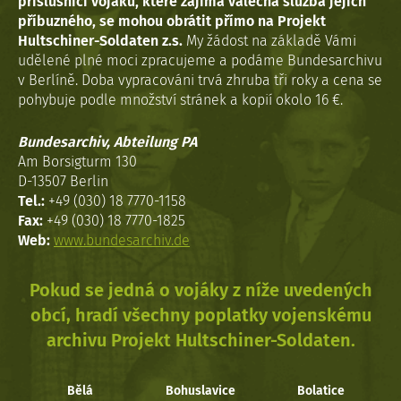
příslušníci vojáků, které zajímá válečná služba jejich
příbuzného, se mohou obrátit přímo na Projekt
Hultschiner-Soldaten z.s.
My žádost na základě Vámi
udělené plné moci zpracujeme a podáme Bundesarchivu
v Berlíně. Doba vypracováni trvá zhruba tři roky a cena se
pohybuje podle množství stránek a kopií okolo 16 €.
Bundesarchiv, Abteilung PA
Am Borsigturm 130
D-13507 Berlin
Tel.:
+49 (030) 18 7770-1158
Fax:
+49 (030) 18 7770-1825
Web:
www.bundesarchiv.de
Pokud se jedná o vojáky z níže uvedených
obcí, hradí všechny poplatky vojenskému
archivu Projekt Hultschiner-Soldaten.
Bělá
Bohuslavice
Bolatice