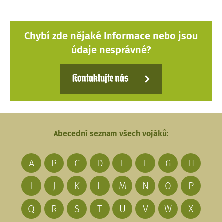
Chybí zde nějaké Informace nebo jsou
údaje nesprávné?
Kontaktujte nás
Abecední seznam všech vojáků:
A
B
C
D
E
F
G
H
I
J
K
L
M
N
O
P
Q
R
S
T
U
V
W
X