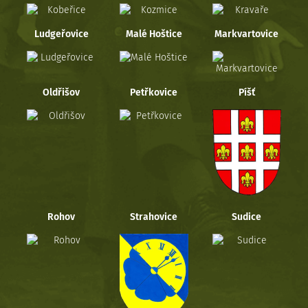
Ludgeřovice
Malé Hoštice
Markvartovice
Oldřišov
Petřkovice
Píšť
Rohov
Strahovice
Sudice