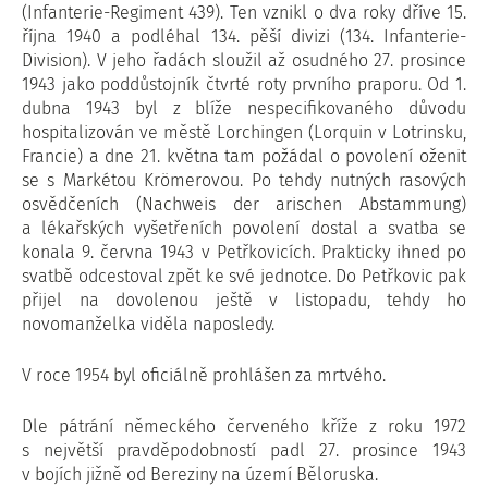
(Infanterie-Regiment 439). Ten vznikl o dva roky dříve 15.
října 1940 a podléhal 134. pěší divizi (134. Infanterie-
Division). V jeho řadách sloužil až osudného 27. prosince
1943 jako poddůstojník čtvrté roty prvního praporu. Od 1.
dubna 1943 byl z blíže nespecifikovaného důvodu
hospitalizován ve městě Lorchingen (Lorquin v Lotrinsku,
Francie) a dne 21. května tam požádal o povolení oženit
se s Markétou Krömerovou. Po tehdy nutných rasových
osvědčeních (Nachweis der arischen Abstammung)
a lékařských vyšetřeních povolení dostal a svatba se
konala 9. června 1943 v Petřkovicích. Prakticky ihned po
svatbě odcestoval zpět ke své jednotce. Do Petřkovic pak
přijel na dovolenou ještě v listopadu, tehdy ho
novomanželka viděla naposledy.
V roce 1954 byl oficiálně prohlášen za mrtvého.
Dle pátrání německého červeného kříže z roku 1972
s největší pravděpodobností padl 27. prosince 1943
v bojích jižně od Bereziny na území Běloruska.