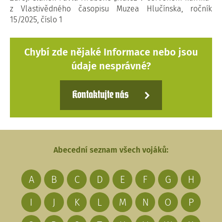
z Vlastivědného časopisu Muzea Hlučínska, ročník
15/2025, číslo 1
Chybí zde nějaké Informace nebo jsou
údaje nesprávné?
Kontaktujte nás
Abecední seznam všech vojáků:
A
B
C
D
E
F
G
H
I
J
K
L
M
N
O
P