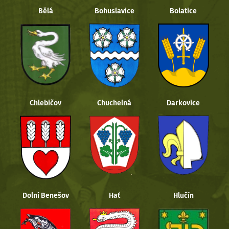
Bělá
Bohuslavice
Bolatice
Chlebičov
Chuchelná
Darkovice
Dolní Benešov
Hať
Hlučín