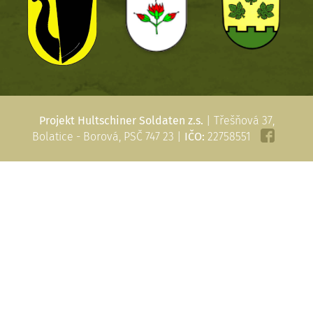
Projekt Hultschiner Soldaten z.s.
| Třešňová 37,
Bolatice - Borová, PSČ 747 23 |
IČO:
22758551