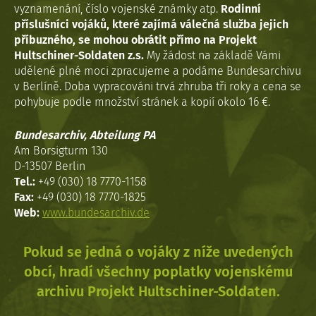
vyznamenání, číslo vojenské známky atp.
Rodinní
příslušníci vojáků, které zajímá válečná služba jejich
příbuzného, se mohou obrátit přímo na Projekt
Hultschiner-Soldaten z.s.
My žádost na základě Vámi
udělené plné moci zpracujeme a podáme Bundesarchivu
v Berlíně. Doba vypracováni trvá zhruba tři roky a cena se
pohybuje podle množství stránek a kopií okolo 16 €.
Bundesarchiv, Abteilung PA
Am Borsigturm 130
D-13507 Berlin
Tel.:
+49 (030) 18 7770-1158
Fax:
+49 (030) 18 7770-1825
Web:
www.bundesarchiv.de
Pokud se jedná o vojáky z níže uvedených
obcí, hradí všechny poplatky vojenskému
archivu Projekt Hultschiner-Soldaten.