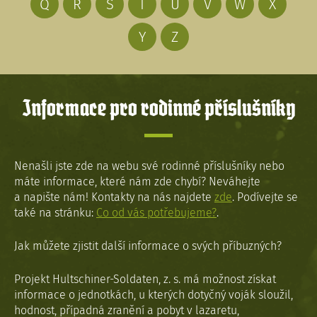
Q
R
S
T
U
V
W
X
Y
Z
Informace pro rodinné příslušníky
Nenašli jste zde na webu své rodinné příslušníky nebo
máte informace, které nám zde chybí? Neváhejte
a napište nám! Kontakty na nás najdete
zde
. Podívejte se
také na stránku:
Co od vás potřebujeme?
.
Jak můžete zjistit další informace o svých příbuzných?
Projekt Hultschiner-Soldaten, z. s. má možnost získat
informace o jednotkách, u kterých dotyčný voják sloužil,
hodnost, případná zranění a pobyt v lazaretu,