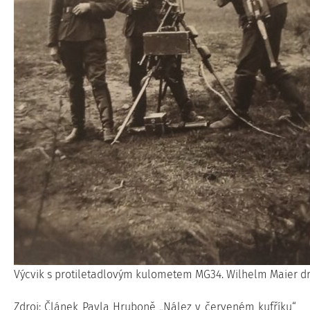
Výcvik s protiletadlovým kulometem MG34. Wilhelm Maier dr
Zdroj: Článek Pavla Hruboně „Nález v červeném kufříku“