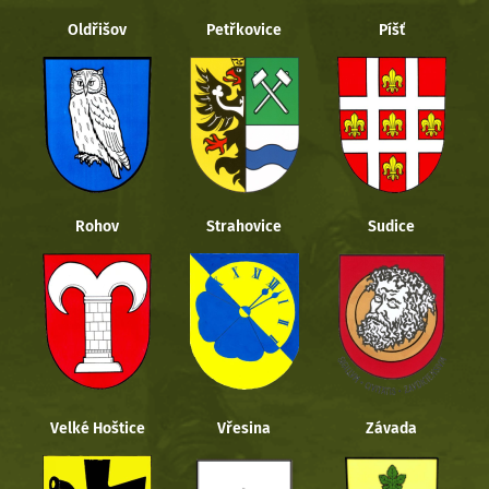
Oldřišov
Petřkovice
Píšť
Rohov
Strahovice
Sudice
Velké Hoštice
Vřesina
Závada