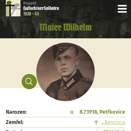
Projekt
Hultschiner
Soldaten
1939 - 45
Maier Wilhelm
Narozen:
8.7.1918, Petřkovice
Zemřel:
,
Berezina