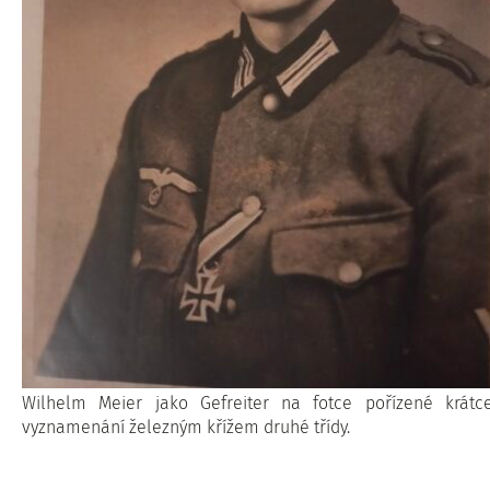
Wilhelm Meier jako Gefreiter na fotce pořízené krátc
vyznamenání železným křížem druhé třídy.