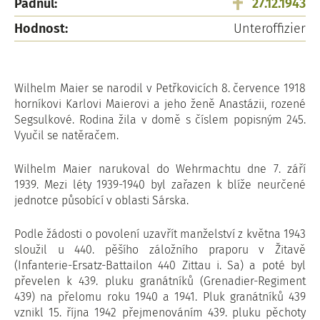
Padnul:
27.12.1943
Hodnost:
Unteroffizier
Wilhelm Maier se narodil v Petřkovicích 8. července 1918
horníkovi Karlovi Maierovi a jeho ženě Anastázii, rozené
Segsulkové. Rodina žila v domě s číslem popisným 245.
Vyučil se natěračem.
Wilhelm Maier narukoval do Wehrmachtu dne 7. září
1939. Mezi léty 1939-1940 byl zařazen k blíže neurčené
jednotce působící v oblasti Sárska.
Podle žádosti o povolení uzavřít manželství z května 1943
sloužil u 440. pěšího záložního praporu v Žitavě
(Infanterie-Ersatz-Battailon 440 Zittau i. Sa) a poté byl
převelen k 439. pluku granátníků (Grenadier-Regiment
439) na přelomu roku 1940 a 1941. Pluk granátníků 439
vznikl 15. října 1942 přejmenováním 439. pluku pěchoty