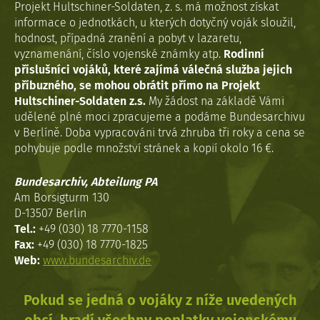
Projekt Hultschiner-Soldaten, z. s. má možnost získat
informace o jednotkách, u kterých dotyčný voják sloužil,
hodnost, případná zranění a pobyt v lazaretu,
vyznamenání, číslo vojenské známky atp.
Rodinní
příslušníci vojáků, které zajímá válečná služba jejich
příbuzného, se mohou obrátit přímo na Projekt
Hultschiner-Soldaten z.s.
My žádost na základě Vámi
udělené plné moci zpracujeme a podáme Bundesarchivu
v Berlíně. Doba vypracováni trvá zhruba tři roky a cena se
pohybuje podle množství stránek a kopií okolo 16 €.
Bundesarchiv, Abteilung PA
Am Borsigturm 130
D-13507 Berlin
Tel.:
+49 (030) 18 7770-1158
Fax:
+49 (030) 18 7770-1825
Web:
www.bundesarchiv.de
Pokud se jedná o vojáky z níže uvedených