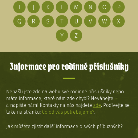
I
J
K
L
M
N
O
P
Q
R
S
T
U
V
W
X
Y
Z
Informace pro rodinné příslušníky
Nenašli jste zde na webu své rodinné příslušníky nebo
máte informace, které nám zde chybí? Neváhejte
a napište nám! Kontakty na nás najdete
zde
. Podívejte se
také na stránku:
Co od vás potřebujeme?
.
Jak můžete zjistit další informace o svých příbuzných?