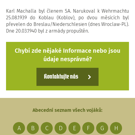
Karl Machalla byl členem SA. Narukoval k Wehrmachtu
25.08.1939 do Koblau (Koblov), po dvou měsících byl
převelen do Breslau/Niederschlesien (dnes Wroclaw-PL).
Dne 20.03.1940 byl z armády propuštěn.
Chybí zde nějaké Informace nebo jsou
údaje nesprávné?
Kontaktujte nás
Abecední seznam všech vojáků:
A
B
C
D
E
F
G
H