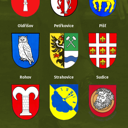
Oldřišov
Petřkovice
Píšť
Rohov
Strahovice
Sudice