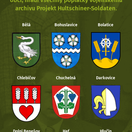
obcí, hradí všechny poplatky vojenskému
archivu Projekt Hultschiner-Soldaten.
Bělá
Bohuslavice
Bolatice
Chlebičov
Chuchelná
Darkovice
Dolní Benešov
Hať
Hlučín