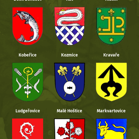
Kobeřice
Kozmice
Kravaře
Ludgeřovice
Malé Hoštice
Markvartovice