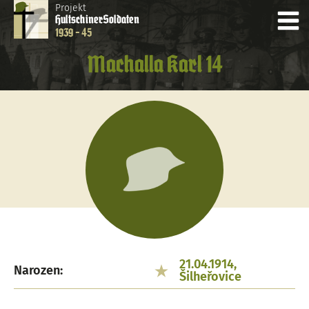
Projekt
Hultschiner
Soldaten
1939 - 45
Machalla Karl 14
21.04.1914,
Narozen:
Šilheřovice