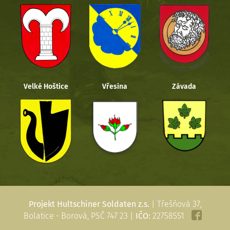
Velké Hoštice
Vřesina
Závada
Projekt Hultschiner Soldaten z.s.
| Třešňová 37,
Bolatice - Borová, PSČ 747 23 |
IČO:
22758551