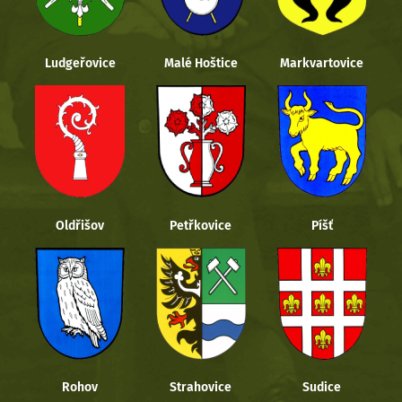
Ludgeřovice
Malé Hoštice
Markvartovice
Oldřišov
Petřkovice
Píšť
Rohov
Strahovice
Sudice