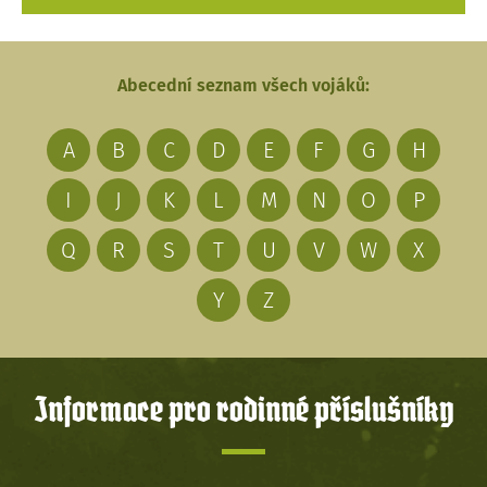
Abecední seznam všech vojáků:
A
B
C
D
E
F
G
H
I
J
K
L
M
N
O
P
Q
R
S
T
U
V
W
X
Y
Z
Informace pro rodinné příslušníky