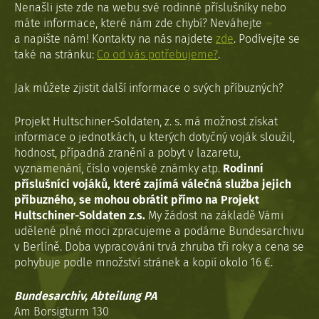
Nenašli jste zde na webu své rodinné příslušníky nebo
máte informace, které nám zde chybí? Neváhejte
a napište nám! Kontakty na nás najdete
zde
. Podívejte se
také na stránku:
Co od vás potřebujeme?
.
Jak můžete zjistit další informace o svých příbuzných?
Projekt Hultschiner-Soldaten, z. s. má možnost získat
informace o jednotkách, u kterých dotyčný voják sloužil,
hodnost, případná zranění a pobyt v lazaretu,
vyznamenání, číslo vojenské známky atp.
Rodinní
příslušníci vojáků, které zajímá válečná služba jejich
příbuzného, se mohou obrátit přímo na Projekt
Hultschiner-Soldaten z.s.
My žádost na základě Vámi
udělené plné moci zpracujeme a podáme Bundesarchivu
v Berlíně. Doba vypracováni trvá zhruba tři roky a cena se
pohybuje podle množství stránek a kopií okolo 16 €.
Bundesarchiv, Abteilung PA
Am Borsigturm 130