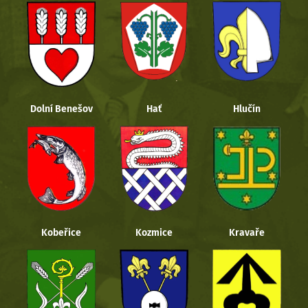
Dolní Benešov
Hať
Hlučín
Kobeřice
Kozmice
Kravaře