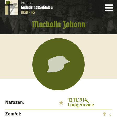
Projekt
Hultschiner
Soldaten
1939 - 45
Machalla Johann
12.11.1914,
Narozen:
Ludgeřovice
Zemřel:
,