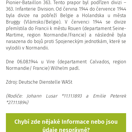
Pionier-Bataillon 363. Tento prapor byl podřízen divizi –
363. Infanterie Division. Od června 1944 do července 1944
byla divize na pobřeží Belgie a Holandska u města
Bruggy (Vlámsko/Belgie). V červenci 1944 se divize
přemístila do Francii k městu Rouen (departament Seine-
Martime, region Normandie/Francie) a následně byla
nasazena do bojů proti Spojeneckým jednotkám, které se
vylodili v Normandii.
Dne 06.08.1944 u Vire (departament Calvados, region
Normandie/ Francie) Wilhelm padl.
Zdroj: Deutsche Dienstelle WASt
(Rodiče: Johann Lusar *11.11.1893 a Emilie Peterek
*27.11.1894)
Chybí zde nějaké Informace nebo jsou
údaje nesprávné?