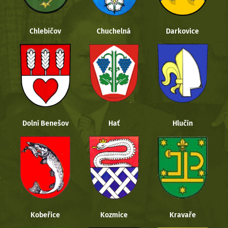
Chlebičov
Chuchelná
Darkovice
Dolní Benešov
Hať
Hlučín
Kobeřice
Kozmice
Kravaře