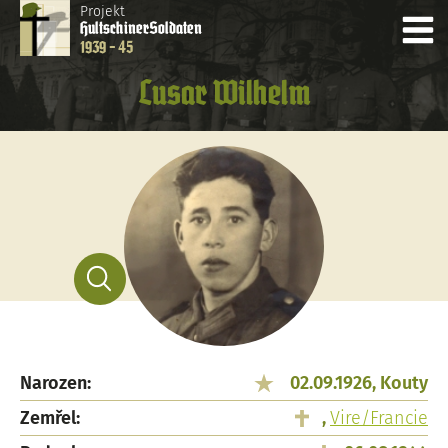
Projekt
Hultschiner
Soldaten
1939 - 45
Lusar Wilhelm
Narozen:
02.09.1926, Kouty
Zemřel:
,
Vire/Francie