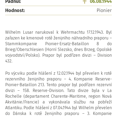
Padnul:
06.08.1944
Hodnost:
Pionier
Wilhelm Lusar narukoval k Wehrmachtu 17.12.1943. Byl
zařazen ke kmenové rotě ženijního náhradního praporu –
Stammkompanie Pionier-Ersatz-Bataillon 8 do
Brieg/Oberschlesien (Horní Slezsko, dnes Brzeg, Opolské
vojvodství/Polsko). Prapor byl podřízen divizi – Division
432.
Po výcviku podle hlášení z 12.02.1944 byl převelen k rotě
rezervního ženijního praporu – 4. Kompanie Reserve-
Pionier-Bataillon 213. Tento prapor byl podřízen rezervní
divizi – 158. Reserve-Division. Tato divize byla v La
Rochelle (departament Charente-Maritime, region Nová
Akvitánie/Francie) a vykonávala službu na pobřeží
Atlantiku. Podle hlášení z 07.04.1944 byl Wilhelm převelen
do Dánska k rotě ženijního praporu – 3. Kompanie