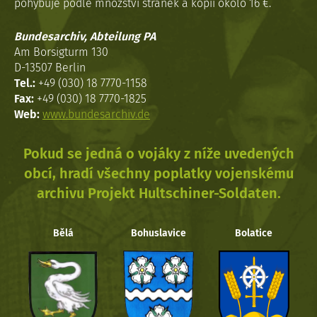
pohybuje podle množství stránek a kopií okolo 16 €.
Bundesarchiv, Abteilung PA
Am Borsigturm 130
D-13507 Berlin
Tel.:
+49 (030) 18 7770-1158
Fax:
+49 (030) 18 7770-1825
Web:
www.bundesarchiv.de
Pokud se jedná o vojáky z níže uvedených
obcí, hradí všechny poplatky vojenskému
archivu Projekt Hultschiner-Soldaten.
Bělá
Bohuslavice
Bolatice