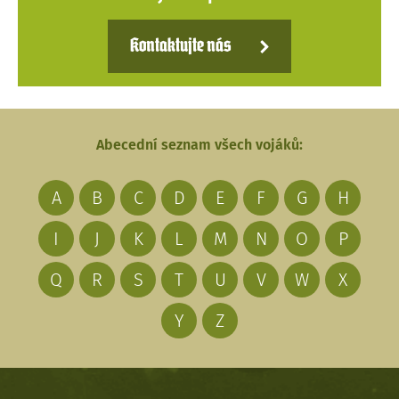
Kontaktujte nás
Abecední seznam všech vojáků:
A
B
C
D
E
F
G
H
I
J
K
L
M
N
O
P
Q
R
S
T
U
V
W
X
Y
Z