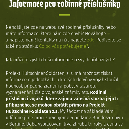
Informace pro rodinné příslušníky
Nenašli jste zde na webu své rodinné příslušníky nebo
máte informace, které nám zde chybí? Neváhejte
a napište nám! Kontakty na nás najdete
zde
. Podívejte se
také na stránku:
Co od vás potřebujeme?
.
Jak můžete zjistit další informace o svých příbuzných?
Projekt Hultschiner-Soldaten, z. s. má možnost získat
informace o jednotkách, u kterých dotyčný voják sloužil,
hodnost, případná zranění a pobyt v lazaretu,
vyznamenání, číslo vojenské známky atp.
Rodinní
příslušníci vojáků, které zajímá válečná služba jejich
příbuzného, se mohou obrátit přímo na Projekt
Hultschiner-Soldaten z.s.
My žádost na základě Vámi
udělené plné moci zpracujeme a podáme Bundesarchivu
v Berlíně. Doba vypracováni trvá zhruba tři roky a cena se