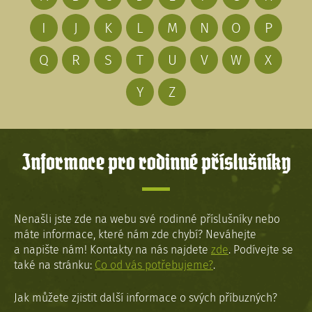
I
J
K
L
M
N
O
P
Q
R
S
T
U
V
W
X
Y
Z
Informace pro rodinné příslušníky
Nenašli jste zde na webu své rodinné příslušníky nebo
máte informace, které nám zde chybí? Neváhejte
a napište nám! Kontakty na nás najdete
zde
. Podívejte se
také na stránku:
Co od vás potřebujeme?
.
Jak můžete zjistit další informace o svých příbuzných?