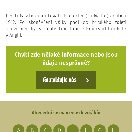
Leo Lukaschek narukoval v k letectvu (Luftwaffe) v dubnu
1942. Po skončÂ?ení války padl do britského zajetí
a uvězněn byl v zajateckém táboře Kruncvort-Turnhale
v Anglii.
Chybí zde nějaké Informace nebo jsou
údaje nesprávné?
Kontaktujte nás
Abecední seznam všech vojáků:
A
B
C
D
E
F
G
H