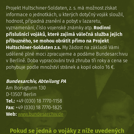
Projekt Hultschiner-Soldaten, z. s. má možnost získat
informace o jednotkách, u kterých dotyčný voják sloužil,
hodnost, případná zranění a pobyt v lazaretu,
vyznamenání, číslo vojenské známky atp.
Rodinní
příslušníci vojáků, které zajímá válečná služba jejich
příbuzného, se mohou obrátit přímo na Projekt
Hultschiner-Soldaten z.s.
My žádost na základě Vámi
udělené plné moci zpracujeme a podáme Bundesarchivu
v Berlíně. Doba vypracováni trvá zhruba tři roky a cena se
pohybuje podle množství stránek a kopií okolo 16 €.
Bundesarchiv, Abteilung PA
Am Borsigturm 130
D-13507 Berlin
Tel.:
+49 (030) 18 7770-1158
Fax:
+49 (030) 18 7770-1825
Web:
www.bundesarchiv.de
Pokud se jedná o vojáky z níže uvedených