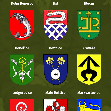
Dolní Benešov
Hať
Hlučín
Kobeřice
Kozmice
Kravaře
Ludgeřovice
Malé Hoštice
Markvartovice