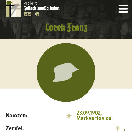
Projekt
Hultschiner
Soldaten
1939 - 45
Lorek Franz
23.09.1902,
Narozen:
Markvartovice
Zemřel:
,