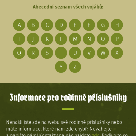
Abecední seznam všech vojáků:
A
B
C
D
E
F
G
H
I
J
K
L
M
N
O
P
Q
R
S
T
U
V
W
X
Y
Z
Informace pro rodinné příslušníky
Nenašli jste zde na webu své rodinné příslušníky nebo
máte informace, které nám zde chybí? Neváhejte
a napište nám! Kontakty na nás najdete
zde
. Podívejte se