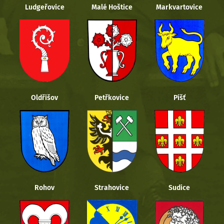
Ludgeřovice
Malé Hoštice
Markvartovice
Oldřišov
Petřkovice
Píšť
Rohov
Strahovice
Sudice