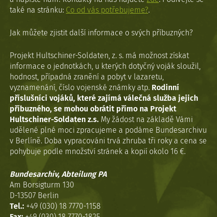
také na stránku:
Co od vás potřebujeme?
.
Jak můžete zjistit další informace o svých příbuzných?
Projekt Hultschiner-Soldaten, z. s. má možnost získat
informace o jednotkách, u kterých dotyčný voják sloužil,
hodnost, případná zranění a pobyt v lazaretu,
vyznamenání, číslo vojenské známky atp.
Rodinní
příslušníci vojáků, které zajímá válečná služba jejich
příbuzného, se mohou obrátit přímo na Projekt
Hultschiner-Soldaten z.s.
My žádost na základě Vámi
udělené plné moci zpracujeme a podáme Bundesarchivu
v Berlíně. Doba vypracováni trvá zhruba tři roky a cena se
pohybuje podle množství stránek a kopií okolo 16 €.
Bundesarchiv, Abteilung PA
Am Borsigturm 130
D-13507 Berlin
Tel.:
+49 (030) 18 7770-1158
Fax:
+49 (030) 18 7770-1825