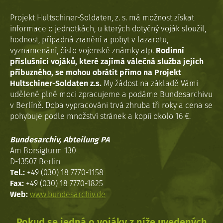
Projekt Hultschiner-Soldaten, z. s. má možnost získat
informace o jednotkách, u kterých dotyčný voják sloužil,
hodnost, případná zranění a pobyt v lazaretu,
vyznamenání, číslo vojenské známky atp.
Rodinní
příslušníci vojáků, které zajímá válečná služba jejich
příbuzného, se mohou obrátit přímo na Projekt
Hultschiner-Soldaten z.s.
My žádost na základě Vámi
udělené plné moci zpracujeme a podáme Bundesarchivu
v Berlíně. Doba vypracováni trvá zhruba tři roky a cena se
pohybuje podle množství stránek a kopií okolo 16 €.
Bundesarchiv, Abteilung PA
Am Borsigturm 130
D-13507 Berlin
Tel.:
+49 (030) 18 7770-1158
Fax:
+49 (030) 18 7770-1825
Web:
www.bundesarchiv.de
Pokud se jedná o vojáky z níže uvedených