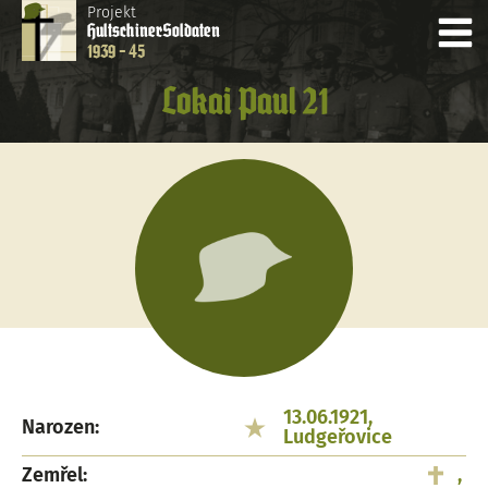
Projekt
Hultschiner
Soldaten
1939 - 45
Lokai Paul 21
13.06.1921,
Narozen:
Ludgeřovice
Zemřel:
,