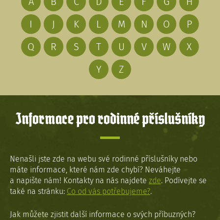
A
B
C
D
E
F
G
H
I
J
K
L
M
N
O
P
Q
R
S
T
U
V
W
X
Y
Z
Informace pro rodinné příslušníky
Nenašli jste zde na webu své rodinné příslušníky nebo
máte informace, které nám zde chybí? Neváhejte
a napište nám! Kontakty na nás najdete
zde
. Podívejte se
také na stránku:
Co od vás potřebujeme?
.
Jak můžete zjistit další informace o svých příbuzných?