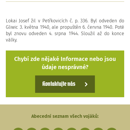
Lokai Josef žil v Petřkovicích č. p. 336. Byl odveden do
Gliwic 3. května 1940, ale propuštěn 6. června 1940. Poté
byl znovu odveden 4. srpna 1944. Sloužil až do konce
války.
Chybí zde nějaké Informace nebo jsou
údaje nesprávné?
Kontaktujte nás
Abecední seznam všech vojáků: