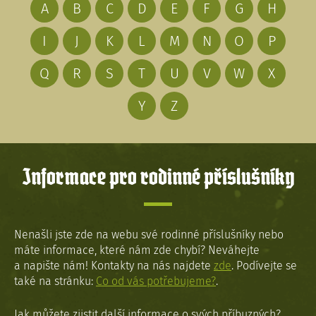
A
B
C
D
E
F
G
H
I
J
K
L
M
N
O
P
Q
R
S
T
U
V
W
X
Y
Z
Informace pro rodinné příslušníky
Nenašli jste zde na webu své rodinné příslušníky nebo
máte informace, které nám zde chybí? Neváhejte
a napište nám! Kontakty na nás najdete
zde
. Podívejte se
také na stránku:
Co od vás potřebujeme?
.
Jak můžete zjistit další informace o svých příbuzných?