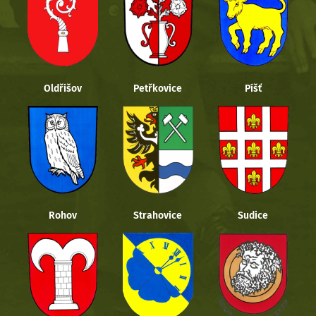
Oldřišov
Petřkovice
Píšť
Rohov
Strahovice
Sudice