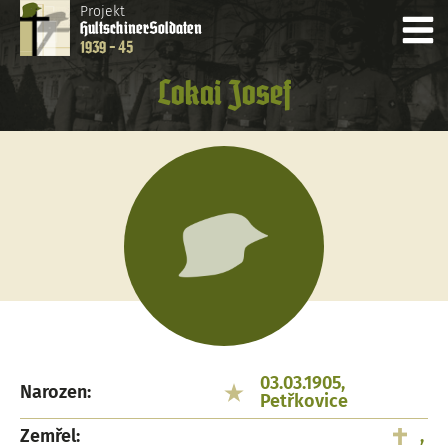
Projekt
Hultschiner
Soldaten
1939 - 45
Lokai Josef
03.03.1905,
Narozen:
Petřkovice
Zemřel:
,