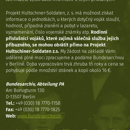
Projekt Hultschiner-Soldaten, z. s. má možnost získat
informace o jednotkách, u kterých dotyčný voják sloužil,
hodnost, případná zranění a pobyt v lazaretu,
vyznamenání, číslo vojenské známky atp.
Rodinní
příslušníci vojáků, které zajímá válečná služba jejich
příbuzného, se mohou obrátit přímo na Projekt
Hultschiner-Soldaten z.s.
My žádost na základě Vámi
udělené plné moci zpracujeme a podáme Bundesarchivu
v Berlíně. Doba vypracováni trvá zhruba tři roky a cena se
pohybuje podle množství stránek a kopií okolo 16 €.
Bundesarchiv, Abteilung PA
Am Borsigturm 130
D-13507 Berlin
Tel.:
+49 (030) 18 7770-1158
Fax:
+49 (030) 18 7770-1825
Web:
www.bundesarchiv.de