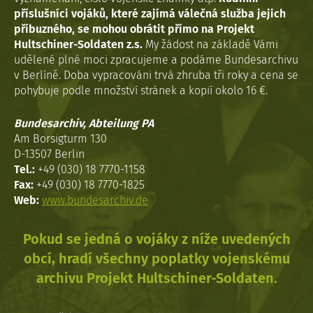
příslušníci vojáků, které zajímá válečná služba jejich
příbuzného, se mohou obrátit přímo na Projekt
Hultschiner-Soldaten z.s.
My žádost na základě Vámi
udělené plné moci zpracujeme a podáme Bundesarchivu
v Berlíně. Doba vypracováni trvá zhruba tři roky a cena se
pohybuje podle množství stránek a kopií okolo 16 €.
Bundesarchiv, Abteilung PA
Am Borsigturm 130
D-13507 Berlin
Tel.:
+49 (030) 18 7770-1158
Fax:
+49 (030) 18 7770-1825
Web:
www.bundesarchiv.de
Pokud se jedná o vojáky z níže uvedených
obcí, hradí všechny poplatky vojenskému
archivu Projekt Hultschiner-Soldaten.