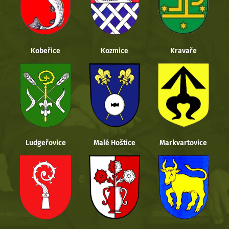
Kobeřice
Kozmice
Kravaře
Ludgeřovice
Malé Hoštice
Markvartovice