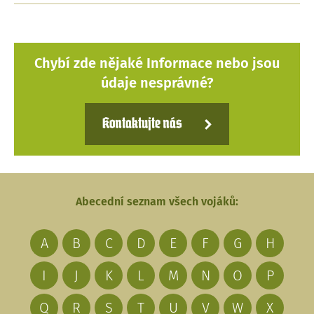
Chybí zde nějaké Informace nebo jsou
údaje nesprávné?
Kontaktujte nás
Abecední seznam všech vojáků:
A
B
C
D
E
F
G
H
I
J
K
L
M
N
O
P
Q
R
S
T
U
V
W
X