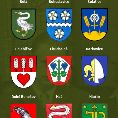
Bělá
Bohuslavice
Bolatice
Chlebičov
Chuchelná
Darkovice
Dolní Benešov
Hať
Hlučín