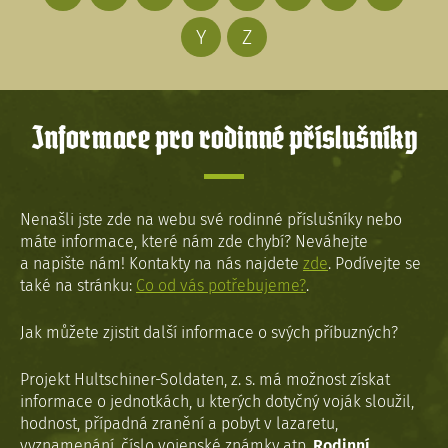
Y
Z
Informace pro rodinné příslušníky
Nenašli jste zde na webu své rodinné příslušníky nebo
máte informace, které nám zde chybí? Neváhejte
a napište nám! Kontakty na nás najdete
zde
. Podívejte se
také na stránku:
Co od vás potřebujeme?
.
Jak můžete zjistit další informace o svých příbuzných?
Projekt Hultschiner-Soldaten, z. s. má možnost získat
informace o jednotkách, u kterých dotyčný voják sloužil,
hodnost, případná zranění a pobyt v lazaretu,
vyznamenání, číslo vojenské známky atp.
Rodinní