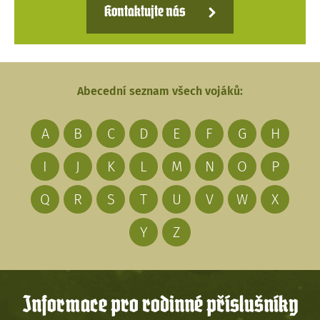
Kontaktujte nás
Abecední seznam všech vojáků:
A
B
C
D
E
F
G
H
I
J
K
L
M
N
O
P
Q
R
S
T
U
V
W
X
Y
Z
Informace pro rodinné příslušníky