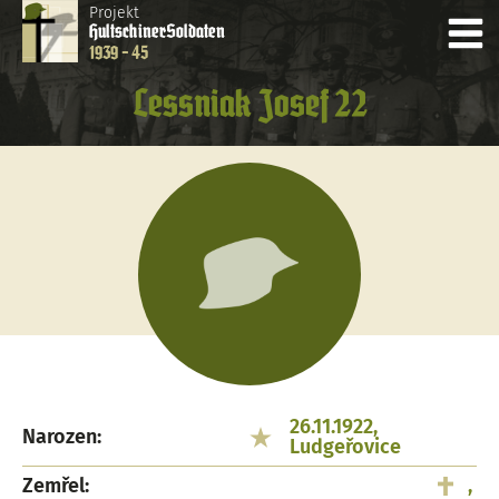
Projekt
Hultschiner
Soldaten
1939 - 45
Lessniak Josef 22
26.11.1922,
Narozen:
Ludgeřovice
Zemřel:
,