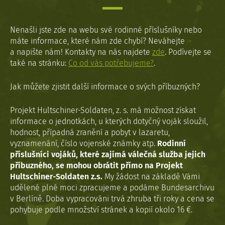
Nenašli jste zde na webu své rodinné příslušníky nebo
máte informace, které nám zde chybí? Neváhejte
a napište nám! Kontakty na nás najdete
zde
. Podívejte se
také na stránku:
Co od vás potřebujeme?
.
Jak můžete zjistit další informace o svých příbuzných?
Projekt Hultschiner-Soldaten, z. s. má možnost získat
informace o jednotkách, u kterých dotyčný voják sloužil,
hodnost, případná zranění a pobyt v lazaretu,
vyznamenání, číslo vojenské známky atp.
Rodinní
příslušníci vojáků, které zajímá válečná služba jejich
příbuzného, se mohou obrátit přímo na Projekt
Hultschiner-Soldaten z.s.
My žádost na základě Vámi
udělené plné moci zpracujeme a podáme Bundesarchivu
v Berlíně. Doba vypracováni trvá zhruba tři roky a cena se
pohybuje podle množství stránek a kopií okolo 16 €.