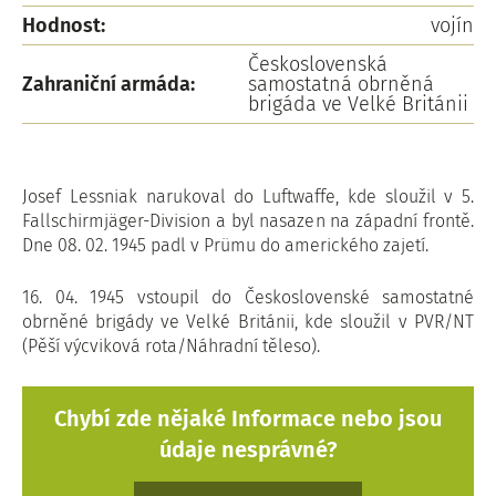
Hodnost:
vojín
Československá
Zahraniční armáda:
samostatná obrněná
brigáda ve Velké Británii
Josef Lessniak narukoval do Luftwaffe, kde sloužil v 5.
Fallschirmjäger-Division a byl nasazen na západní frontě.
Dne 08. 02. 1945 padl v Prümu do amerického zajetí.
16. 04. 1945 vstoupil do Československé samostatné
obrněné brigády ve Velké Británii, kde sloužil v PVR/NT
(Pěší výcviková rota/Náhradní těleso).
Chybí zde nějaké Informace nebo jsou
údaje nesprávné?