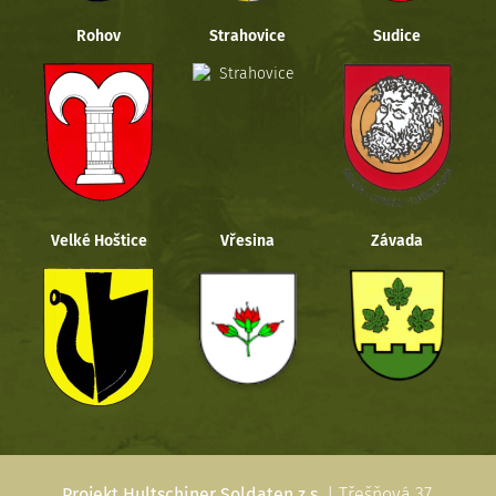
Rohov
Strahovice
Sudice
Velké Hoštice
Vřesina
Závada
Projekt Hultschiner Soldaten z.s.
| Třešňová 37,