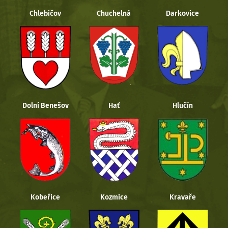
Chlebičov
Chuchelná
Darkovice
Dolní Benešov
Hať
Hlučín
Kobeřice
Kozmice
Kravaře