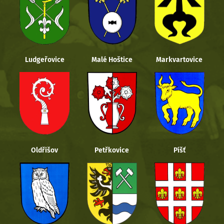
Ludgeřovice
Malé Hoštice
Markvartovice
Oldřišov
Petřkovice
Píšť