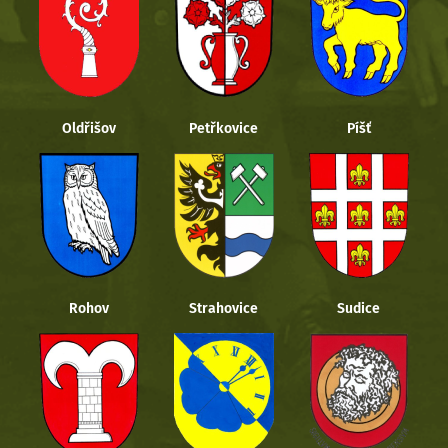
Oldřišov
Petřkovice
Píšť
Rohov
Strahovice
Sudice