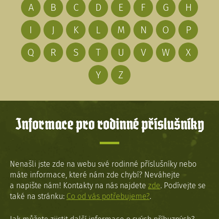
A
B
C
D
E
F
G
H
I
J
K
L
M
N
O
P
Q
R
S
T
U
V
W
X
Y
Z
Informace pro rodinné příslušníky
Nenašli jste zde na webu své rodinné příslušníky nebo
máte informace, které nám zde chybí? Neváhejte
a napište nám! Kontakty na nás najdete
zde
. Podívejte se
také na stránku:
Co od vás potřebujeme?
.