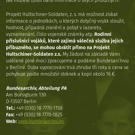
Jak můžete zjistit další informace o svých příbuzných?
Projekt Hultschiner-Soldaten, z. s. má možnost získat
informace o jednotkách, u kterých dotyčný voják sloužil,
hodnost, případná zranění a pobyt v lazaretu,
vyznamenání, číslo vojenské známky atp.
Rodinní
příslušníci vojáků, které zajímá válečná služba jejich
příbuzného, se mohou obrátit přímo na Projekt
Hultschiner-Soldaten z.s.
My žádost na základě Vámi
udělené plné moci zpracujeme a podáme Bundesarchivu
v Berlíně. Doba vypracováni trvá zhruba tři roky a cena se
pohybuje podle množství stránek a kopií okolo 16 €.
Bundesarchiv, Abteilung PA
Am Borsigturm 130
D-13507 Berlin
Tel.:
+49 (030) 18 7770-1158
Fax:
+49 (030) 18 7770-1825
Web:
www.bundesarchiv.de