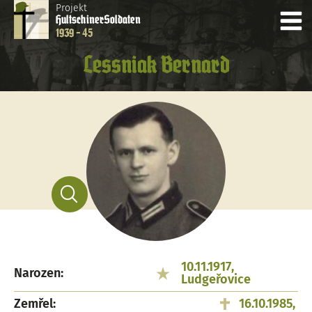
Projekt
Hultschiner
Soldaten
1939 - 45
Lessniak Bernard
10.11.1917,
Narozen:
Ludgeřovice
Zemřel:
16.10.1985,