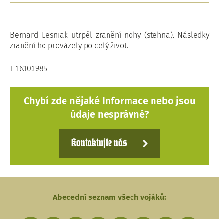
Bernard Lesniak utrpěl zranění nohy (stehna). Následky
zranění ho provázely po celý život.
† 16.10.1985
Chybí zde nějaké Informace nebo jsou
údaje nesprávné?
Kontaktujte nás
Abecední seznam všech vojáků: