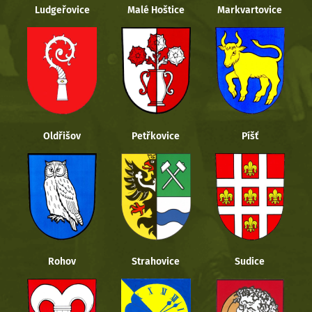
Ludgeřovice
Malé Hoštice
Markvartovice
Oldřišov
Petřkovice
Píšť
Rohov
Strahovice
Sudice