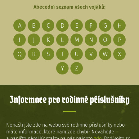
Abecední seznam všech vojáků:
A
B
C
D
E
F
G
H
I
J
K
L
M
N
O
P
Q
R
S
T
U
V
W
X
Y
Z
Informace pro rodinné příslušníky
Nenašli jste zde na webu své rodinné příslušníky nebo
máte informace, které nám zde chybí? Neváhejte
a napište nám! Kontakty na nás najdete
zde
. Podívejte se