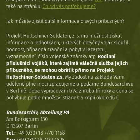
také na stránku:
Co od vás potřebujeme?
.
Jak můžete zjistit další informace o svých příbuzných?
Projekt Hultschiner-Soldaten, z. s. má možnost získat
informace o jednotkách, u kterých dotyčný voják sloužil,
hodnost, případná zranění a pobyt v lazaretu,
vyznamenání, číslo vojenské známky atp.
Rodinní
příslušníci vojáků, které zajímá válečná služba jejich
příbuzného, se mohou obrátit přímo na Projekt
Hultschiner-Soldaten z.s.
My žádost na základě Vámi
udělené plné moci zpracujeme a podáme Bundesarchivu
v Berlíně. Doba vypracováni trvá zhruba tři roky a cena se
pohybuje podle množství stránek a kopií okolo 16 €.
Bundesarchiv, Abteilung PA
Am Borsigturm 130
D-13507 Berlin
Tel.:
+49 (030) 18 7770-1158
Fax:
+49 (030) 18 7770-1825