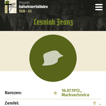
Projekt
Hultschiner
Soldaten
1939 - 45
Lesniak Franz
16.07.1912.,
Narozen:
Markvartovice
Zemřel:
,