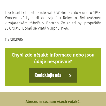
Leo Josef Lehnert narukoval k Wehrmachtu v únoru 1945.
Koncem války padl do zajetí u Rokycan. Byl uvězněn
v zajateckém táboře v Bottrop. Ze zajetí byl propuštěn
25.07.1945. Domů se vrátil v srpnu 1946.
† 27.10.1985
Chybí zde nějaké Informace nebo jsou
údaje nesprávné?
Kontaktujte nás
Abecední seznam všech vojáků: