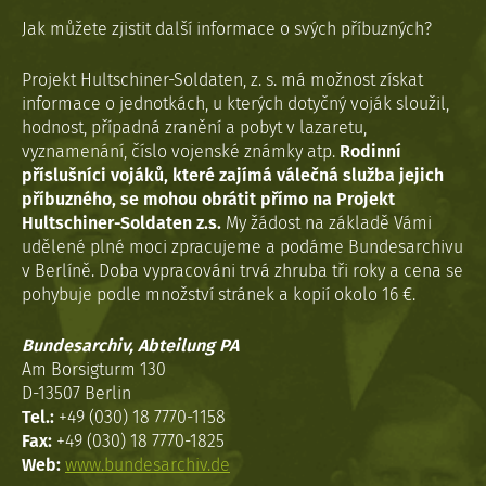
Jak můžete zjistit další informace o svých příbuzných?
Projekt Hultschiner-Soldaten, z. s. má možnost získat
informace o jednotkách, u kterých dotyčný voják sloužil,
hodnost, případná zranění a pobyt v lazaretu,
vyznamenání, číslo vojenské známky atp.
Rodinní
příslušníci vojáků, které zajímá válečná služba jejich
příbuzného, se mohou obrátit přímo na Projekt
Hultschiner-Soldaten z.s.
My žádost na základě Vámi
udělené plné moci zpracujeme a podáme Bundesarchivu
v Berlíně. Doba vypracováni trvá zhruba tři roky a cena se
pohybuje podle množství stránek a kopií okolo 16 €.
Bundesarchiv, Abteilung PA
Am Borsigturm 130
D-13507 Berlin
Tel.:
+49 (030) 18 7770-1158
Fax:
+49 (030) 18 7770-1825
Web:
www.bundesarchiv.de