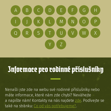
A
B
C
D
E
F
G
H
I
J
K
L
M
N
O
P
Q
R
S
T
U
V
W
X
Y
Z
Informace pro rodinné příslušníky
Nenašli jste zde na webu své rodinné příslušníky nebo
máte informace, které nám zde chybí? Neváhejte
a napište nám! Kontakty na nás najdete
zde
. Podívejte se
také na stránku:
Co od vás potřebujeme?
.