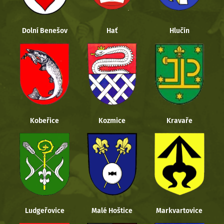
Dolní Benešov
Hať
Hlučín
Kobeřice
Kozmice
Kravaře
Ludgeřovice
Malé Hoštice
Markvartovice