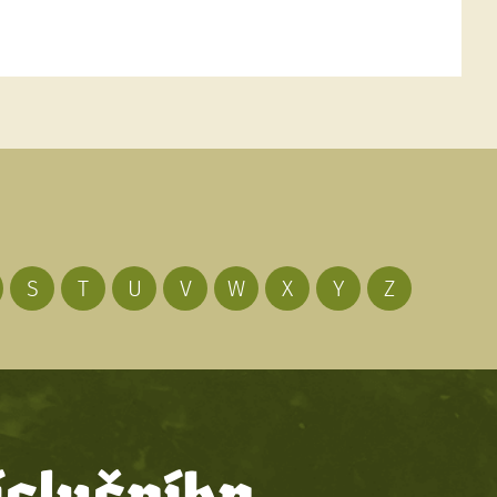
S
T
U
V
W
X
Y
Z