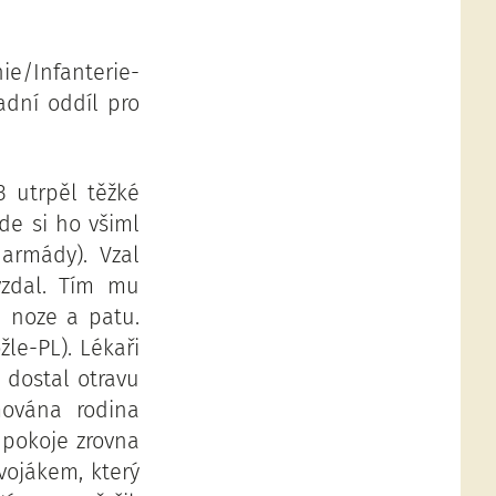
e/Infanterie-
adní oddíl pro
3 utrpěl těžké
kde si ho všiml
armády). Vzal
vzdal. Tím mu
a noze a patu.
le-PL). Lékaři
z dostal otravu
mována rodina
 pokoje zrovna
vojákem, který