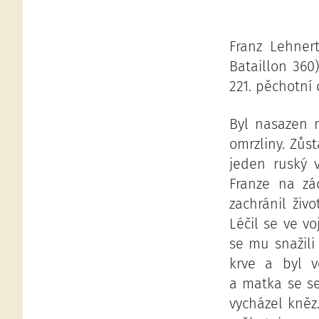
Franz Lehner
Bataillon 360
221. pěchotní d
Byl nasazen n
omrzliny. Zůst
jeden ruský 
Franze na zá
zachránil živ
Léčil se ve v
se mu snažili 
krve a byl v
a matka se se
vycházel kněz