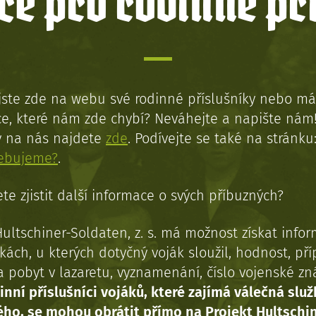
e pro rodinné př
jste zde na webu své rodinné příslušníky nebo má
e, které nám zde chybí? Neváhejte a napište nám
y na nás najdete
zde
. Podívejte se také na stránku
řebujeme?
.
te zjistit další informace o svých příbuzných?
Hultschiner-Soldaten, z. s. má možnost získat info
kách, u kterých dotyčný voják sloužil, hodnost, př
a pobyt v lazaretu, vyznamenání, číslo vojenské z
inní příslušníci vojáků, které zajímá válečná služ
ého, se mohou obrátit přímo na Projekt Hultschi