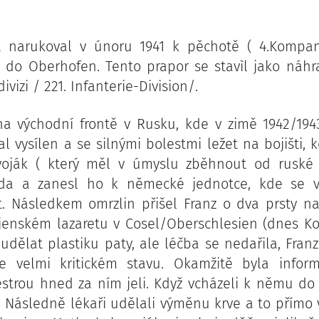
t narukoval v únoru 1941 k pěchotě ( 4.Kompani
) do Oberhofen. Tento prapor se stavìl jako náhr
ivizi / 221. Infanterie-Division/.
a východní frontě v Rusku, kde v zimě 1942/194
al vysílen a se silnými bolestmi ležet na bojišti, 
voják ( který měl v úmyslu zběhnout od ruské 
da a zanesl ho k německé jednotce, kde se 
ot. Následkem omrzlin přišel Franz o dva prsty n
ojenském lazaretu v Cosel/Oberschlesien (dnes Kož
udělat plastiku paty, ale léčba se nedařila, Fran
e velmi kritickém stavu. Okamžitě byla infor
strou hned za ním jeli. Když vcházeli k němu do
. Následně lékaři udělali výměnu krve a to přímo 