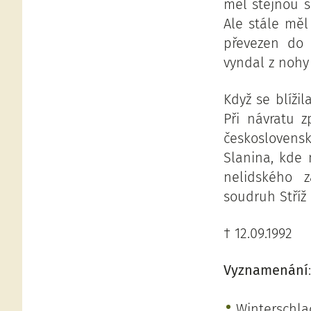
měl stejnou s
Ale stále měl
převezen do 
vyndal z nohy 
Když se blíži
Při návratu z
československ
Slanina, kde m
nelidského 
soudruh Stříž 
† 12.09.1992
Vyznamenání
:
Winterschla