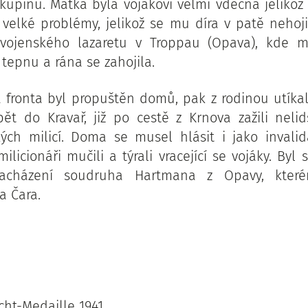
kupinu. Matka byla vojákovi velmi vděčna jelikož t
 velké problémy, jelikož se mu díra v patě nehojil
vojenského lazaretu v Troppau (Opava), kde m
tepnu a rána se zahojila.
la fronta byl propuštěn domů, pak z rodinou utíkal
pět do Kravař, již po cestě z Krnova zažili neli
ých milicí. Doma se musel hlásit i jako invalid
ilicionáři mučili a týrali vracející se vojáky. By
zacházení soudruha Hartmana z Opavy, kterém
a Čara.
cht-Medaille 1941