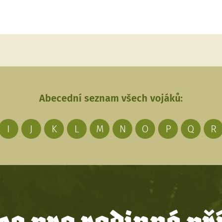
Abecední seznam všech vojáků:
I
J
K
L
M
N
O
P
Q
R