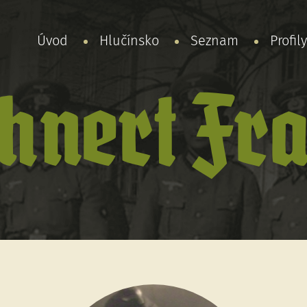
Úvod
Hlučínsko
Seznam
Profil
hnert Fr