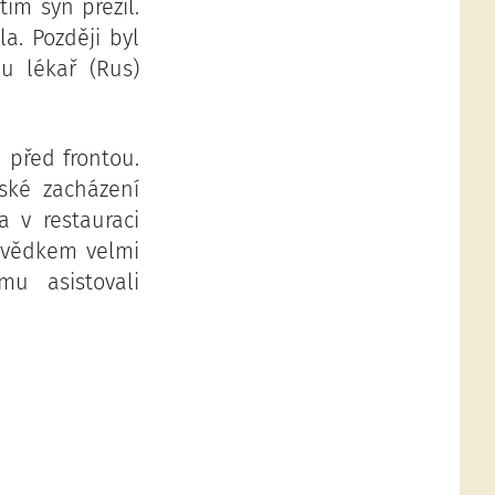
ím syn přežil.
a. Později byl
u lékař (Rus)
 před frontou.
dské zacházení
a v restauraci
l svědkem velmi
u asistovali