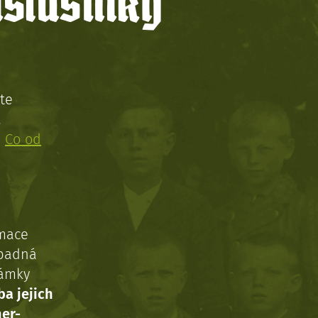
íslušníky
te
!
:
Co od
rmace
ípadná
námky
ba jejich
ner-