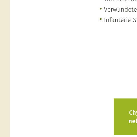
Verwundete
Infanterie-
Ch
ne