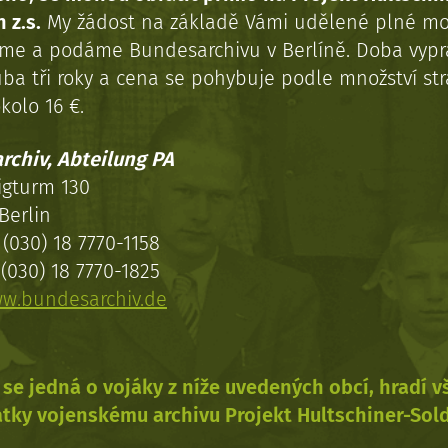
 z.s.
My žádost na základě Vámi udělené plné mo
eme a podáme Bundesarchivu v Berlíně. Doba vypr
uba tři roky a cena se pohybuje podle množství st
kolo 16 €.
rchiv, Abteilung PA
igturm 130
Berlin
(030) 18 7770-1158
(030) 18 7770-1825
w.bundesarchiv.de
se jedná o vojáky z níže uvedených obcí, hradí 
tky vojenskému archivu Projekt Hultschiner-Sol