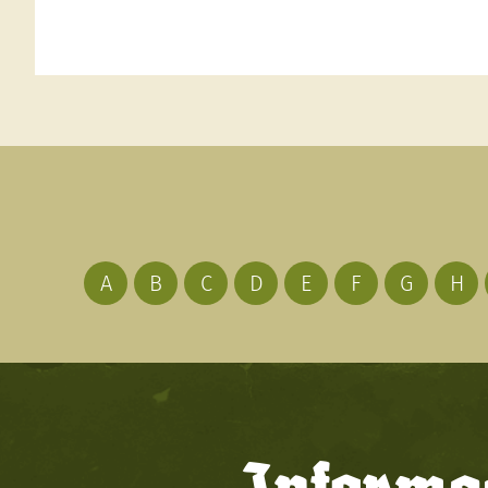
A
B
C
D
E
F
G
H