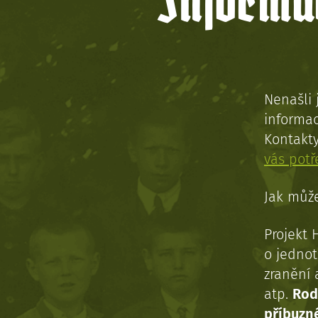
Informac
Nenašli 
informac
Kontakt
vás pot
Jak může
Projekt 
o jednot
zranění 
atp.
Rod
příbuzn