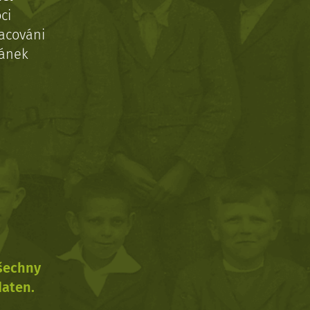
ci
acováni
ránek
všechny
daten.