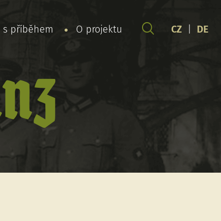
y s příběhem
O projektu
CZ
|
DE
anz