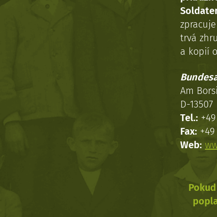
Soldaten
zpracuj
trvá zhr
a kopií o
Bundesa
Am Bors
D-13507 
Tel.:
+49 
Fax:
+49 
Web:
ww
Pokud 
popla