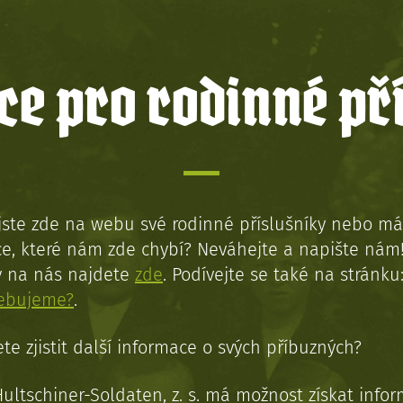
e pro rodinné př
jste zde na webu své rodinné příslušníky nebo má
e, které nám zde chybí? Neváhejte a napište nám
y na nás najdete
zde
. Podívejte se také na stránku
řebujeme?
.
te zjistit další informace o svých příbuzných?
Hultschiner-Soldaten, z. s. má možnost získat info