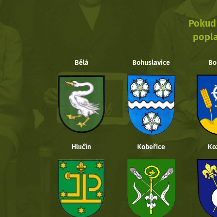
Pokud 
popla
Bělá
Bohuslavice
Bo
Hlučín
Kobeřice
Ko