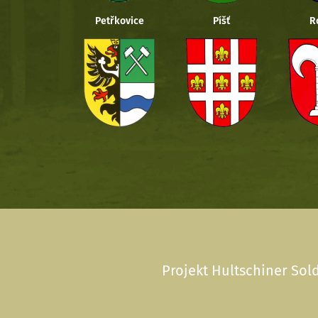
Petřkovice
Píšť
R
Projekt Hultschiner Sold