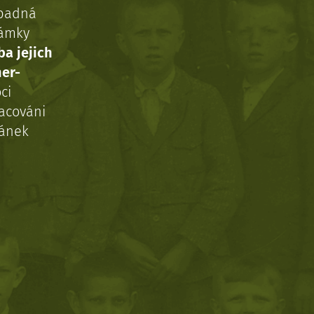
ípadná
námky
ba jejich
ner-
ci
acováni
ránek