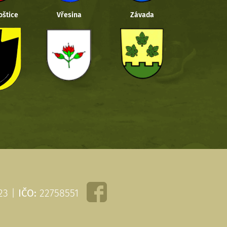
oštice
Vřesina
Závada
 23 |
IČO:
22758551