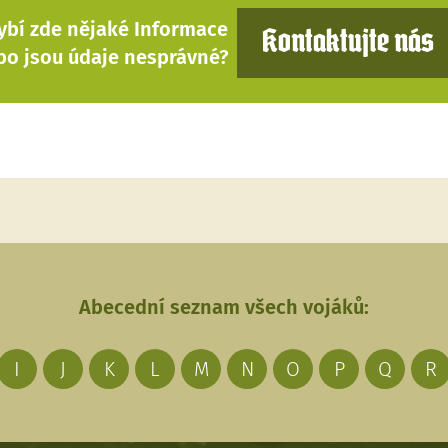
ybí zde nějaké Informace
Kontaktujte nás
bo jsou údaje nesprávné?
Abecední seznam všech vojáků:
I
J
K
L
M
N
O
P
Q
R