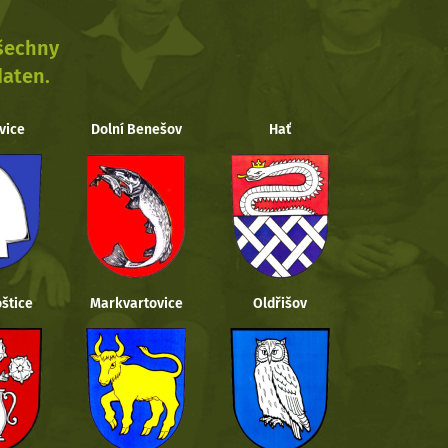
všechny
daten.
vice
Dolní Benešov
Hať
štice
Markvartovice
Oldřišov