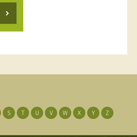
S
T
U
V
W
X
Y
Z