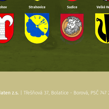
ohov
Strahovice
Sudice
Velké H
aten z.s.
| Třešňová 37, Bolatice - Borová, PSČ 747