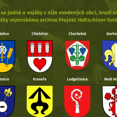
se jedná o vojáky z níže uvedených obcí, hradí 
tky vojenskému archivu Projekt Hultschiner-Sol
latice
Chlebičov
Chuchelná
Darko
zmice
Kravaře
Ludgeřovice
Malé Ho