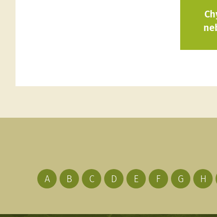
Ch
ne
A
B
C
D
E
F
G
H