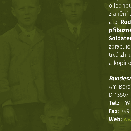
o jednot
zranění 
atp.
Rod
příbuzn
Soldaten
zpracuj
trvá zhr
a kopií o
Bundesa
Am Bors
D-13507 
Tel.:
+49 
Fax:
+49 
Web:
ww