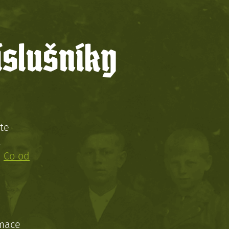
íslušníky
te
!
:
Co od
rmace