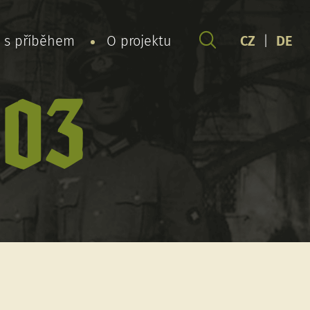
y s příběhem
O projektu
CZ
|
DE
 03