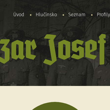
Úvod
Hlučínsko
Seznam
Profil
zar Josef