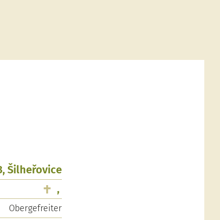
3, Šilheřovice
,
Obergefreiter