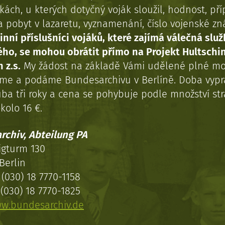
kách, u kterých dotyčný voják sloužil, hodnost, př
a pobyt v lazaretu, vyznamenání, číslo vojenské z
inní příslušníci vojáků, které zajímá válečná služ
ého, se mohou obrátit přímo na Projekt Hultschi
 z.s.
My žádost na základě Vámi udělené plné mo
eme a podáme Bundesarchivu v Berlíně. Doba vypr
uba tři roky a cena se pohybuje podle množství st
kolo 16 €.
rchiv, Abteilung PA
igturm 130
Berlin
(030) 18 7770-1158
(030) 18 7770-1825
w.bundesarchiv.de