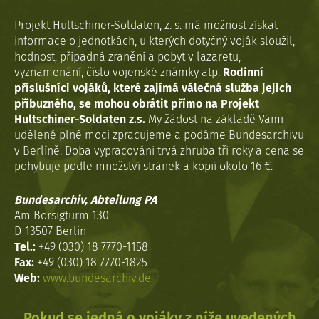
Projekt Hultschiner-Soldaten, z. s. má možnost získat
informace o jednotkách, u kterých dotyčný voják sloužil,
hodnost, případná zranění a pobyt v lazaretu,
vyznamenání, číslo vojenské známky atp.
Rodinní
příslušníci vojáků, které zajímá válečná služba jejich
příbuzného, se mohou obrátit přímo na Projekt
Hultschiner-Soldaten z.s.
My žádost na základě Vámi
udělené plné moci zpracujeme a podáme Bundesarchivu
v Berlíně. Doba vypracováni trvá zhruba tři roky a cena se
pohybuje podle množství stránek a kopií okolo 16 €.
Bundesarchiv, Abteilung PA
Am Borsigturm 130
D-13507 Berlin
Tel.:
+49 (030) 18 7770-1158
Fax:
+49 (030) 18 7770-1825
Web:
www.bundesarchiv.de
Pokud se jedná o vojáky z níže uvedených