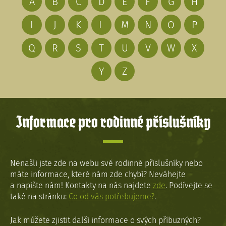
A
B
C
D
E
F
G
H
I
J
K
L
M
N
O
P
Q
R
S
T
U
V
W
X
Y
Z
Informace pro rodinné příslušníky
Nenašli jste zde na webu své rodinné příslušníky nebo
máte informace, které nám zde chybí? Neváhejte
a napište nám! Kontakty na nás najdete
zde
. Podívejte se
také na stránku:
Co od vás potřebujeme?
.
Jak můžete zjistit další informace o svých příbuzných?