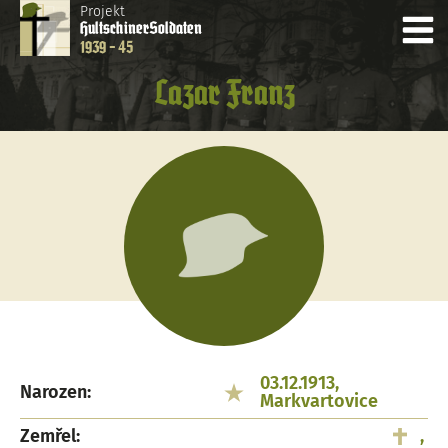
Projekt
Hultschiner
Soldaten
1939 - 45
Lazar Franz
03.12.1913,
Narozen:
Markvartovice
Zemřel:
,