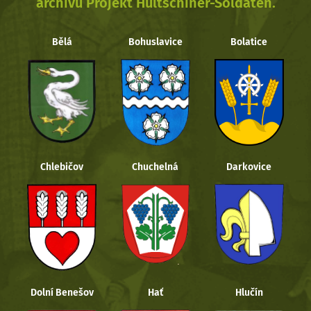
archivu Projekt Hultschiner-Soldaten.
Bělá
Bohuslavice
Bolatice
Chlebičov
Chuchelná
Darkovice
Dolní Benešov
Hať
Hlučín