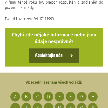
v říjnu téhož roku byl prapor rozpuštěn a začleněn do
pozemní armády.
Ewald Lazar zemřel 17.11.1993.
Chybí zde nějaké Informace nebo jsou
údaje nesprávné?
Kontaktujte nás
Abecední seznam všech vojáků:
A
B
C
D
E
F
G
H
I
J
K
L
M
N
O
P