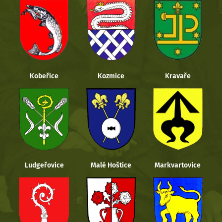
Kobeřice
Kozmice
Kravaře
Ludgeřovice
Malé Hoštice
Markvartovice