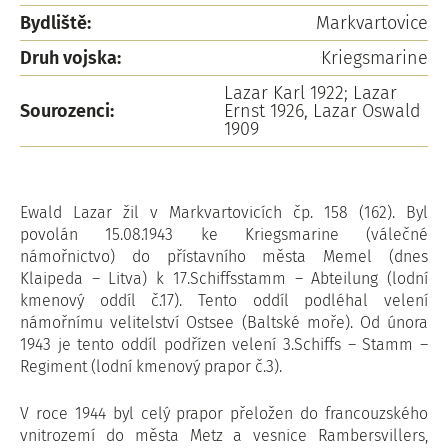
Bydliště:
Markvartovice
Druh vojska:
Kriegsmarine
Lazar Karl 1922; Lazar
Sourozenci:
Ernst 1926, Lazar Oswald
1909
Ewald Lazar žil v Markvartovicích čp. 158 (162). Byl
povolán 15.08.1943 ke Kriegsmarine (válečné
námořnictvo) do přístavního města Memel (dnes
Klaipeda – Litva) k 17.Schiffsstamm – Abteilung (lodní
kmenový oddíl č.17). Tento oddíl podléhal velení
námořnímu velitelství Ostsee (Baltské moře). Od února
1943 je tento oddíl podřízen velení 3.Schiffs – Stamm –
Regiment (lodní kmenový prapor č.3).
V roce 1944 byl celý prapor přeložen do francouzského
vnitrozemí do města Metz a vesnice Rambersvillers,