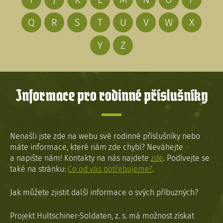
Q
R
S
T
U
V
W
X
Y
Z
Informace pro rodinné příslušníky
Nenašli jste zde na webu své rodinné příslušníky nebo
máte informace, které nám zde chybí? Neváhejte
a napište nám! Kontakty na nás najdete
zde
. Podívejte se
také na stránku:
Co od vás potřebujeme?
.
Jak můžete zjistit další informace o svých příbuzných?
Projekt Hultschiner-Soldaten, z. s. má možnost získat