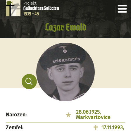
Projekt
Hultschiner
Soldaten
1939 - 45
Lazar Ewald
28.06.1925,
Narozen:
Markvartovice
Zemřel:
17.11.1993,