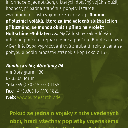
informace o jednotkách, u kterých dotyčný voják sloužil,
hodnost, případná zranění a pobyt v lazaretu,
vyznamenání, číslo vojenské známky atp.
Rodinní
příslušníci vojáků, které zajímá válečná služba jejich
příbuzného, se mohou obrátit přímo na Projekt
Hultschiner-Soldaten z.s.
My žádost na základě Vámi
udělené plné moci zpracujeme a podáme Bundesarchivu
v Berlíně. Doba vypracováni trvá zhruba tři roky a cena se
pohybuje podle množství stránek a kopií okolo 16 €.
Bundesarchiv, Abteilung PA
Am Borsigturm 130
D-13507 Berlin
Tel.:
+49 (030) 18 7770-1158
Fax:
+49 (030) 18 7770-1825
Web:
www.bundesarchiv.de
Pokud se jedná o vojáky z níže uvedených
obcí, hradí všechny poplatky vojenskému