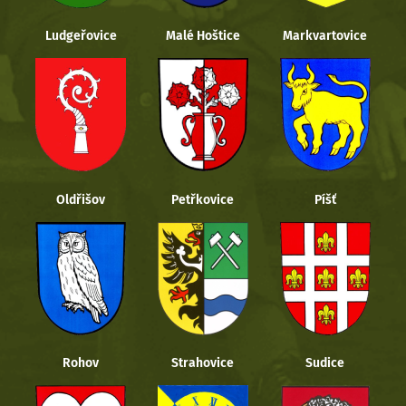
Ludgeřovice
Malé Hoštice
Markvartovice
Oldřišov
Petřkovice
Píšť
Rohov
Strahovice
Sudice