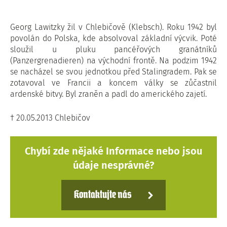
Georg Lawitzky žil v Chlebičově (Klebsch). Roku 1942 byl
povolán do Polska, kde absolvoval základní výcvik. Poté
sloužil u pluku pancéřových granátníků
(Panzergrenadieren) na východní frontě. Na podzim 1942
se nacházel se svou jednotkou před Stalingradem. Pak se
zotavoval ve Francii a koncem války se zůčastnil
ardenské bitvy. Byl zraněn a padl do amerického zajetí.
† 20.05.2013 Chlebičov
Chybí zde nějaké Informace nebo jsou
údaje nesprávné?
Kontaktujte nás