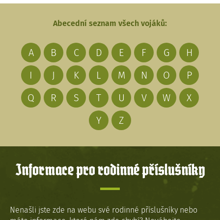
Abecední seznam všech vojáků:
A
B
C
D
E
F
G
H
I
J
K
L
M
N
O
P
Q
R
S
T
U
V
W
X
Y
Z
Informace pro rodinné příslušníky
Nenašli jste zde na webu své rodinné příslušníky nebo