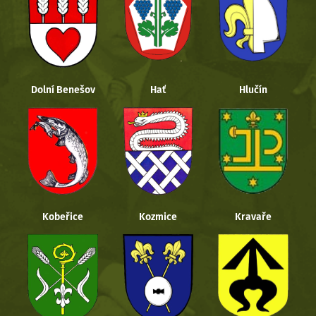
Dolní Benešov
Hať
Hlučín
Kobeřice
Kozmice
Kravaře