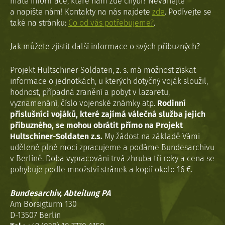
máte informace, které nám zde chybí? Neváhejte
a napište nám! Kontakty na nás najdete
zde
. Podívejte se
také na stránku:
Co od vás potřebujeme?
.
Jak můžete zjistit další informace o svých příbuzných?
Projekt Hultschiner-Soldaten, z. s. má možnost získat
informace o jednotkách, u kterých dotyčný voják sloužil,
hodnost, případná zranění a pobyt v lazaretu,
vyznamenání, číslo vojenské známky atp.
Rodinní
příslušníci vojáků, které zajímá válečná služba jejich
příbuzného, se mohou obrátit přímo na Projekt
Hultschiner-Soldaten z.s.
My žádost na základě Vámi
udělené plné moci zpracujeme a podáme Bundesarchivu
v Berlíně. Doba vypracováni trvá zhruba tři roky a cena se
pohybuje podle množství stránek a kopií okolo 16 €.
Bundesarchiv, Abteilung PA
Am Borsigturm 130
D-13507 Berlin