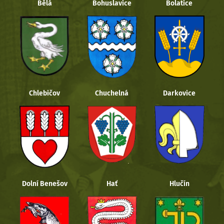
Bělá
Bohuslavice
Bolatice
Chlebičov
Chuchelná
Darkovice
Dolní Benešov
Hať
Hlučín