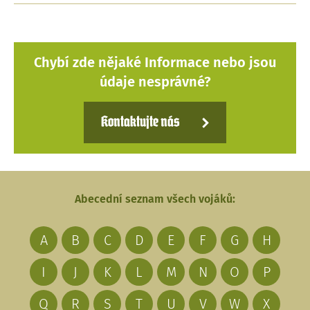
Chybí zde nějaké Informace nebo jsou
údaje nesprávné?
Kontaktujte nás
Abecední seznam všech vojáků:
A
B
C
D
E
F
G
H
I
J
K
L
M
N
O
P
Q
R
S
T
U
V
W
X