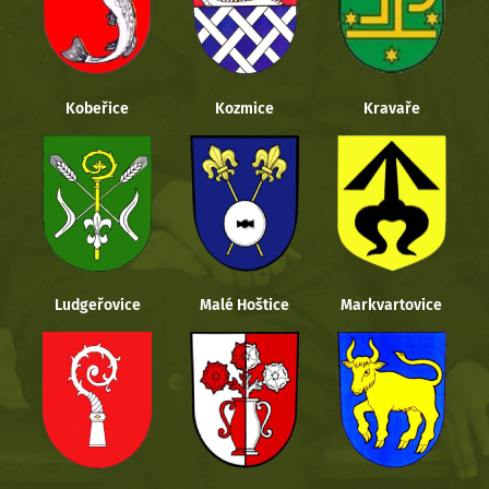
Kobeřice
Kozmice
Kravaře
Ludgeřovice
Malé Hoštice
Markvartovice