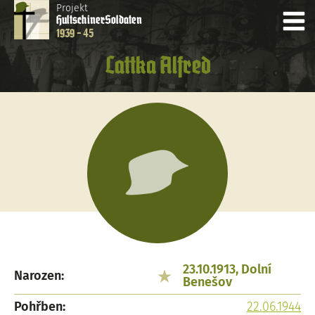
Projekt
Hultschiner
Soldaten
1939 - 45
Lattka Alfred
23.10.1913, Dolní
Narozen:
Benešov
Pohřben:
22.06.1944