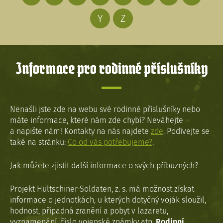
Y
Z
Informace pro rodinné příslušníky
Nenašli jste zde na webu své rodinné příslušníky nebo
máte informace, které nám zde chybí? Neváhejte
a napište nám! Kontakty na nás najdete
zde
. Podívejte se
také na stránku:
Co od vás potřebujeme?
.
Jak můžete zjistit další informace o svých příbuzných?
Projekt Hultschiner-Soldaten, z. s. má možnost získat
informace o jednotkách, u kterých dotyčný voják sloužil,
hodnost, případná zranění a pobyt v lazaretu,
vyznamenání, číslo vojenské známky atp.
Rodinní