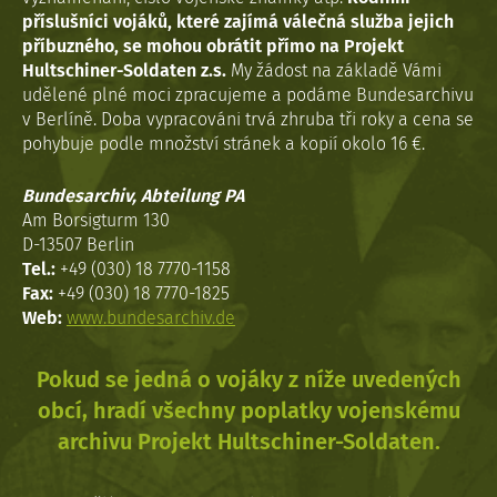
příslušníci vojáků, které zajímá válečná služba jejich
příbuzného, se mohou obrátit přímo na Projekt
Hultschiner-Soldaten z.s.
My žádost na základě Vámi
udělené plné moci zpracujeme a podáme Bundesarchivu
v Berlíně. Doba vypracováni trvá zhruba tři roky a cena se
pohybuje podle množství stránek a kopií okolo 16 €.
Bundesarchiv, Abteilung PA
Am Borsigturm 130
D-13507 Berlin
Tel.:
+49 (030) 18 7770-1158
Fax:
+49 (030) 18 7770-1825
Web:
www.bundesarchiv.de
Pokud se jedná o vojáky z níže uvedených
obcí, hradí všechny poplatky vojenskému
archivu Projekt Hultschiner-Soldaten.