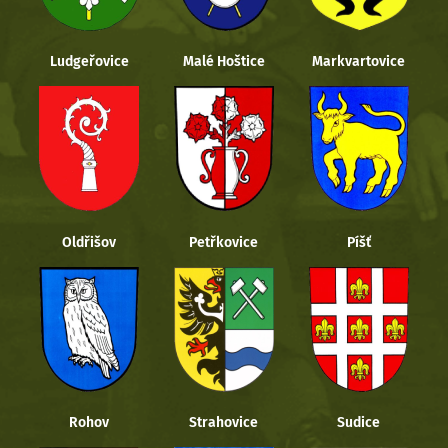
Ludgeřovice
Malé Hoštice
Markvartovice
Oldřišov
Petřkovice
Píšť
Rohov
Strahovice
Sudice