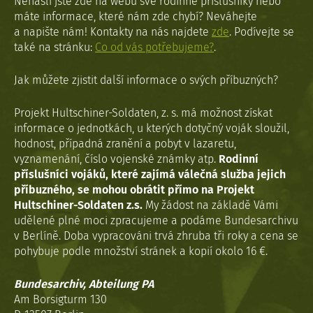
Nenašli jste zde na webu své rodinné příslušníky nebo
máte informace, které nám zde chybí? Neváhejte
a napište nám! Kontakty na nás najdete
zde
. Podívejte se
také na stránku:
Co od vás potřebujeme?
.
Jak můžete zjistit další informace o svých příbuzných?
Projekt Hultschiner-Soldaten, z. s. má možnost získat
informace o jednotkách, u kterých dotyčný voják sloužil,
hodnost, případná zranění a pobyt v lazaretu,
vyznamenání, číslo vojenské známky atp.
Rodinní
příslušníci vojáků, které zajímá válečná služba jejich
příbuzného, se mohou obrátit přímo na Projekt
Hultschiner-Soldaten z.s.
My žádost na základě Vámi
udělené plné moci zpracujeme a podáme Bundesarchivu
v Berlíně. Doba vypracováni trvá zhruba tři roky a cena se
pohybuje podle množství stránek a kopií okolo 16 €.
Bundesarchiv, Abteilung PA
Am Borsigturm 130