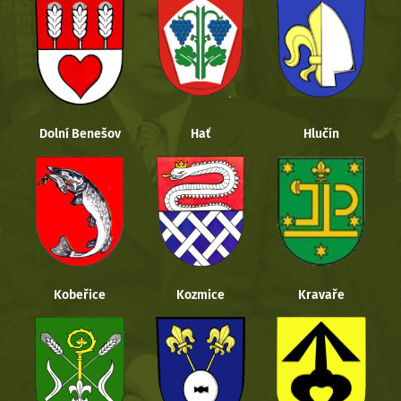
Dolní Benešov
Hať
Hlučín
Kobeřice
Kozmice
Kravaře