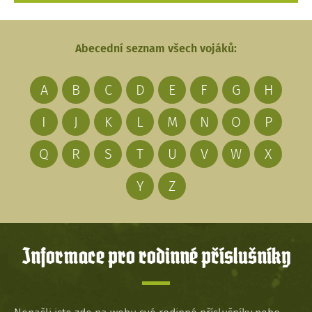
Abecední seznam všech vojáků:
A
B
C
D
E
F
G
H
I
J
K
L
M
N
O
P
Q
R
S
T
U
V
W
X
Y
Z
Informace pro rodinné příslušníky