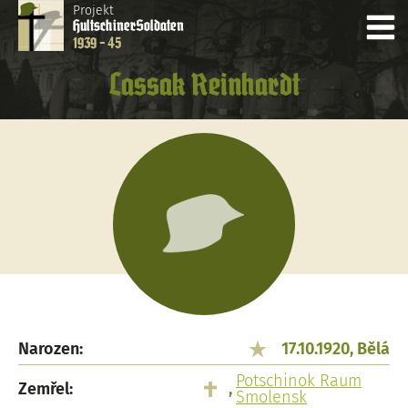
Projekt
Hultschiner
Soldaten
1939 - 45
Lassak Reinhardt
Narozen:
17.10.1920, Bělá
Potschinok Raum
Zemřel:
,
Smolensk