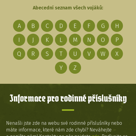
Abecední seznam všech vojáků:
A
B
C
D
E
F
G
H
I
J
K
L
M
N
O
P
Q
R
S
T
U
V
W
X
Y
Z
Informace pro rodinné příslušníky
Nenašli jste zde na webu své rodinné příslušníky nebo
máte informace, které nám zde chybí? Neváhejte