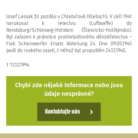
Josef Lassak žil později v Chlebičově (Klebsch). V září 1941
narukoval k letectvu (Luftwaffe) do
Rendsburg/Schleswig-Holstein (Šlesvicko-Holštýnsko).
Byl zařazen k jednotce protiletadlového dělostřelectva –
Flak Scheinwerfer Ersatz Abteilung 24. Dne 09.05.1945
padl do ruského zajetí, z něhož byl propuštěn 24.12.1945.
† 13.12.1994
Chybí zde nějaké Informace nebo jsou
údaje nesprávné?
Kontaktujte nás