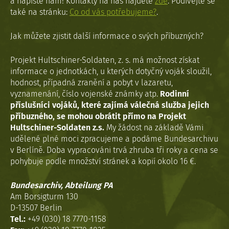
a napište nám! Kontakty na nás najdete
zde
. Podívejte se
také na stránku:
Co od vás potřebujeme?
.
Jak můžete zjistit další informace o svých příbuzných?
Projekt Hultschiner-Soldaten, z. s. má možnost získat
informace o jednotkách, u kterých dotyčný voják sloužil,
hodnost, případná zranění a pobyt v lazaretu,
vyznamenání, číslo vojenské známky atp.
Rodinní
příslušníci vojáků, které zajímá válečná služba jejich
příbuzného, se mohou obrátit přímo na Projekt
Hultschiner-Soldaten z.s.
My žádost na základě Vámi
udělené plné moci zpracujeme a podáme Bundesarchivu
v Berlíně. Doba vypracováni trvá zhruba tři roky a cena se
pohybuje podle množství stránek a kopií okolo 16 €.
Bundesarchiv, Abteilung PA
Am Borsigturm 130
D-13507 Berlin
Tel.:
+49 (030) 18 7770-1158