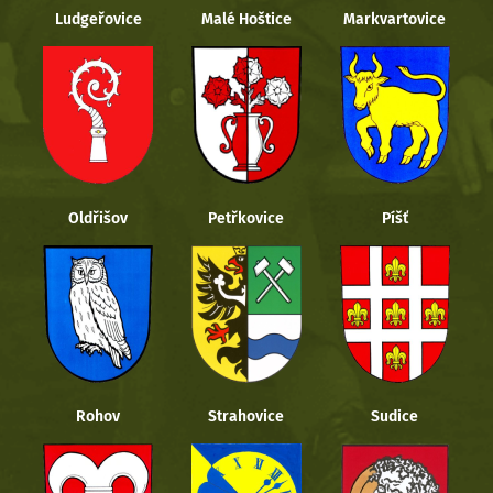
Ludgeřovice
Malé Hoštice
Markvartovice
Oldřišov
Petřkovice
Píšť
Rohov
Strahovice
Sudice