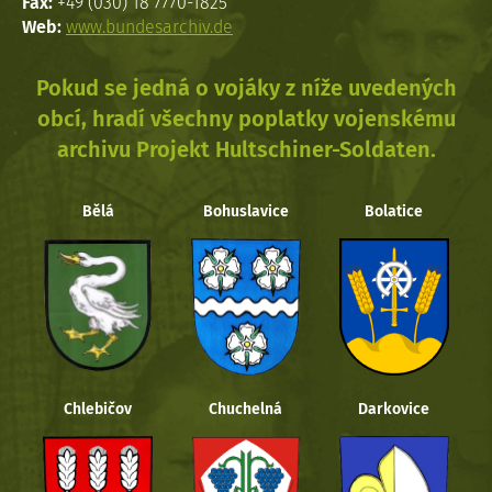
Fax:
+49 (030) 18 7770-1825
Web:
www.bundesarchiv.de
Pokud se jedná o vojáky z níže uvedených
obcí, hradí všechny poplatky vojenskému
archivu Projekt Hultschiner-Soldaten.
Bělá
Bohuslavice
Bolatice
Chlebičov
Chuchelná
Darkovice