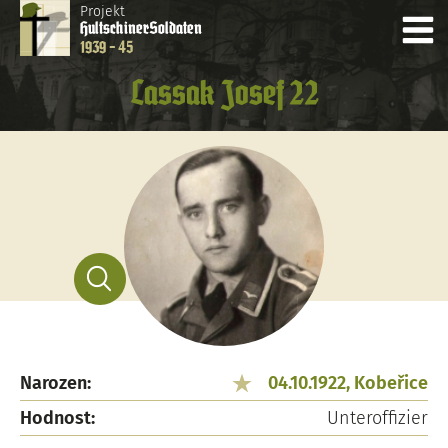
Projekt
Hultschiner
Soldaten
1939 - 45
Lassak Josef 22
Narozen:
04.10.1922, Kobeřice
Hodnost:
Unteroffizier