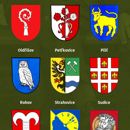
Oldřišov
Petřkovice
Píšť
Rohov
Strahovice
Sudice