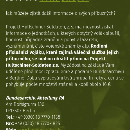
Jak můžete zjistit další informace o svých příbuzných?
Projekt Hultschiner-Soldaten, z. s. má možnost získat
informace o jednotkách, u kterých dotyčný voják sloužil,
hodnost, případná zranění a pobyt v lazaretu,
vyznamenání, číslo vojenské známky atp.
Rodinní
příslušníci vojáků, které zajímá válečná služba jejich
příbuzného, se mohou obrátit přímo na Projekt
Hultschiner-Soldaten z.s.
My žádost na základě Vámi
udělené plné moci zpracujeme a podáme Bundesarchivu
v Berlíně. Doba vypracováni trvá zhruba tři roky a cena se
pohybuje podle množství stránek a kopií okolo 16 €.
Bundesarchiv, Abteilung PA
Am Borsigturm 130
D-13507 Berlin
Tel.:
+49 (030) 18 7770-1158
Fax:
+49 (030) 18 7770-1825
Web:
www.bundesarchiv.de