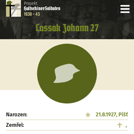
Projekt
Hultschiner
Soldaten
1939 - 45
Lassak Johann 27
Narozen:
21.8.1927, Píšť
Zemřel:
,