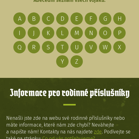
Abecední seznam všech vojáků:
A
B
C
D
E
F
G
H
I
J
K
L
M
N
O
P
Q
R
S
T
U
V
W
X
Y
Z
Informace pro rodinné příslušníky
Nenašli jste zde na webu své rodinné příslušníky nebo
máte informace, které nám zde chybí? Neváhejte
a napište nám! Kontakty na nás najdete
zde
. Podívejte se
také na stránku:
Co od vás potřebujeme?
.