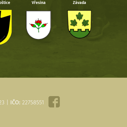
oštice
Vřesina
Závada
 23 |
IČO:
22758551