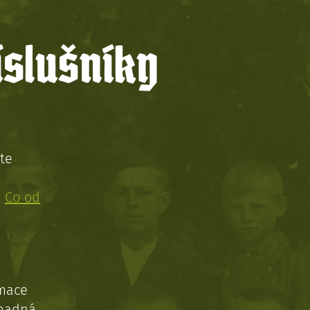
íslušníky
te
!
:
Co od
rmace
ípadná