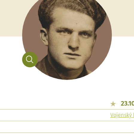
23.1
Vojenský