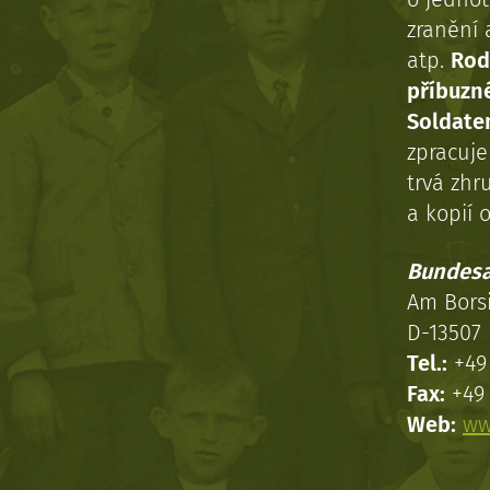
zranění 
atp.
Rod
příbuzn
Soldaten
zpracuj
trvá zhr
a kopií o
Bundesa
Am Bors
D-13507 
Tel.:
+49 
Fax:
+49 
Web:
ww