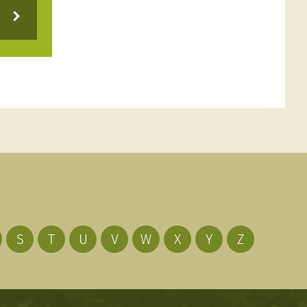
S
T
U
V
W
X
Y
Z