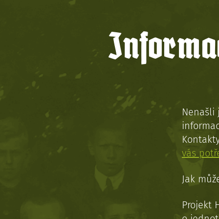
Informac
Nenašli 
informac
Kontakt
vás pot
Jak může
Projekt 
o jednot