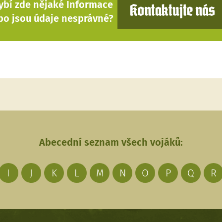
ybí zde nějaké Informace
Kontaktujte nás
bo jsou údaje nesprávné?
Abecední seznam všech vojáků:
I
J
K
L
M
N
O
P
Q
R