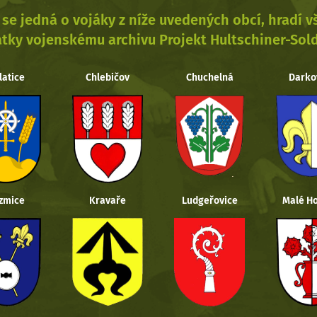
se jedná o vojáky z níže uvedených obcí, hradí 
tky vojenskému archivu Projekt Hultschiner-Sol
latice
Chlebičov
Chuchelná
Darko
zmice
Kravaře
Ludgeřovice
Malé Ho