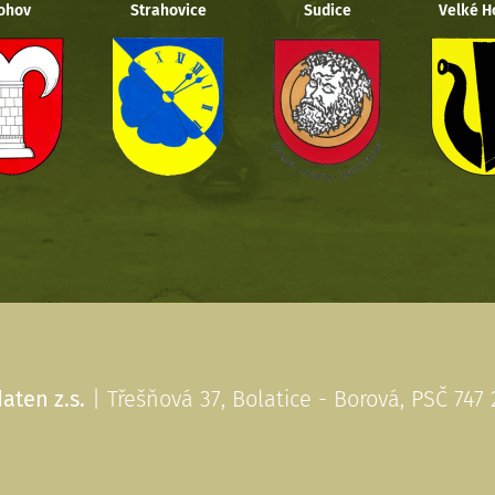
ohov
Strahovice
Sudice
Velké H
aten z.s.
| Třešňová 37, Bolatice - Borová, PSČ 747