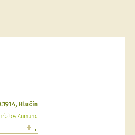
0.1914, Hlučín
 hřbitov Aumund
,