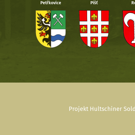
Petřkovice
Píšť
R
Projekt Hultschiner Sold