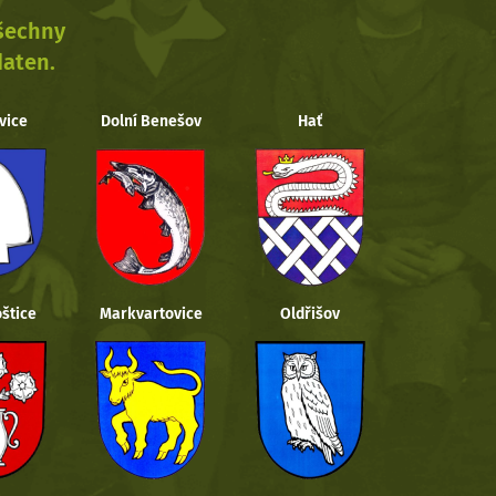
všechny
daten.
vice
Dolní Benešov
Hať
štice
Markvartovice
Oldřišov