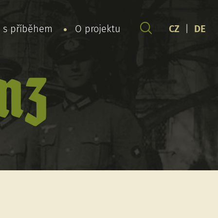
y s příběhem
O projektu
CZ
|
DE
nz