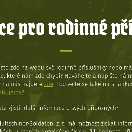
e pro rodinné př
jste zde na webu své rodinné příslušníky nebo má
e, které nám zde chybí? Neváhejte a napište nám
y na nás najdete
zde
. Podívejte se také na stránku
řebujeme?
.
te zjistit další informace o svých příbuzných?
Hultschiner-Soldaten, z. s. má možnost získat info
kách, u kterých dotyčný voják sloužil, hodnost, př