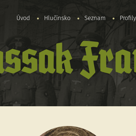
Úvod
Hlučínsko
Seznam
Profil
assak Fra