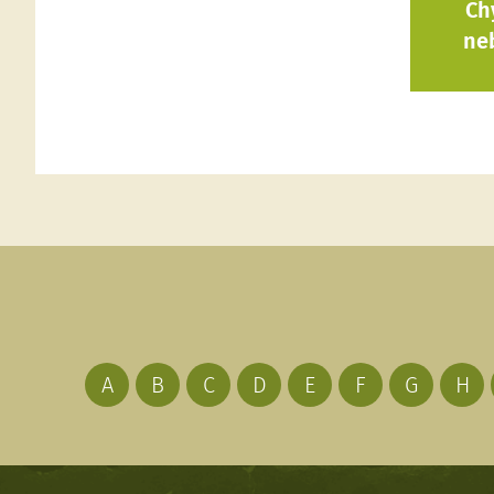
Ch
ne
A
B
C
D
E
F
G
H