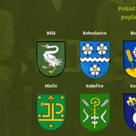
Pokud 
popla
Bělá
Bohuslavice
Bo
Hlučín
Kobeřice
Ko