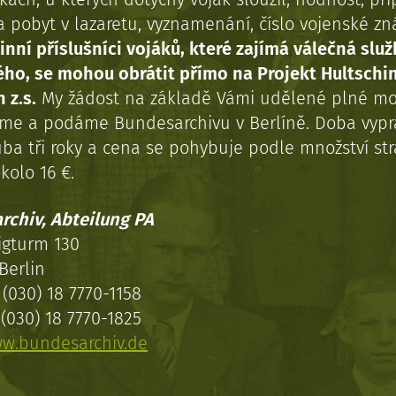
a pobyt v lazaretu, vyznamenání, číslo vojenské z
inní příslušníci vojáků, které zajímá válečná služ
ého, se mohou obrátit přímo na Projekt Hultschi
 z.s.
My žádost na základě Vámi udělené plné mo
eme a podáme Bundesarchivu v Berlíně. Doba vypr
uba tři roky a cena se pohybuje podle množství st
kolo 16 €.
rchiv, Abteilung PA
igturm 130
Berlin
(030) 18 7770-1158
(030) 18 7770-1825
w.bundesarchiv.de