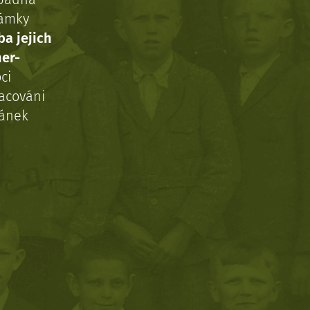
námky
ba jejich
ner-
ci
acováni
ránek