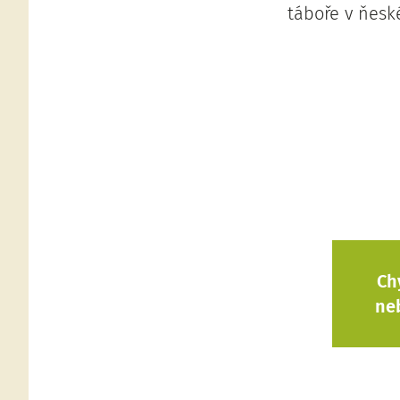
táboře v ňesk
Ch
ne