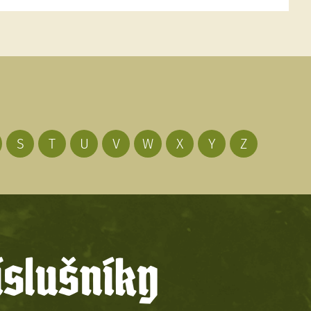
S
T
U
V
W
X
Y
Z
íslušníky