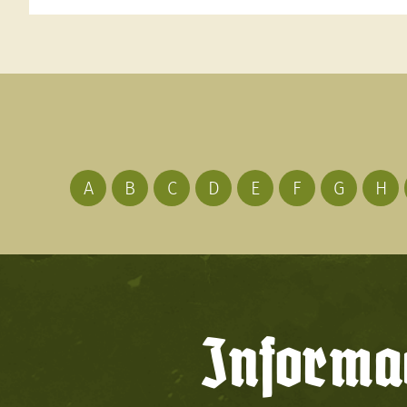
A
B
C
D
E
F
G
H
Informac