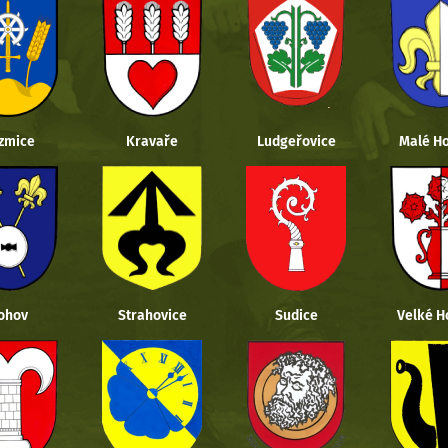
zmice
Kravaře
Ludgeřovice
Malé Ho
ohov
Strahovice
Sudice
Velké H