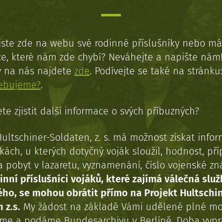
jste zde na webu své rodinné příslušníky nebo má
e, které nám zde chybí? Neváhejte a napište nám
y na nás najdete
zde
. Podívejte se také na stránku
řebujeme?
.
te zjistit další informace o svých příbuzných?
Hultschiner-Soldaten, z. s. má možnost získat info
kách, u kterých dotyčný voják sloužil, hodnost, př
a pobyt v lazaretu, vyznamenání, číslo vojenské z
inní příslušníci vojáků, které zajímá válečná služ
ého, se mohou obrátit přímo na Projekt Hultschi
 z.s.
My žádost na základě Vámi udělené plné mo
eme a podáme Bundesarchivu v Berlíně. Doba vypr