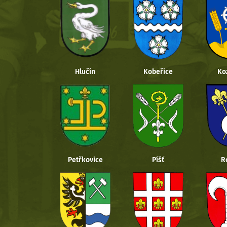
Hlučín
Kobeřice
Ko
Petřkovice
Píšť
R