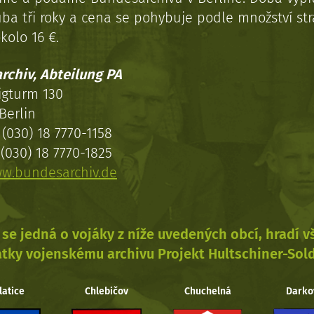
uba tři roky a cena se pohybuje podle množství st
kolo 16 €.
rchiv, Abteilung PA
igturm 130
Berlin
(030) 18 7770-1158
(030) 18 7770-1825
w.bundesarchiv.de
se jedná o vojáky z níže uvedených obcí, hradí 
tky vojenskému archivu Projekt Hultschiner-Sol
latice
Chlebičov
Chuchelná
Darko