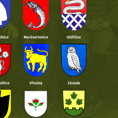
štice
Markvartovice
Oldřišov
oštice
Vřesina
Závada