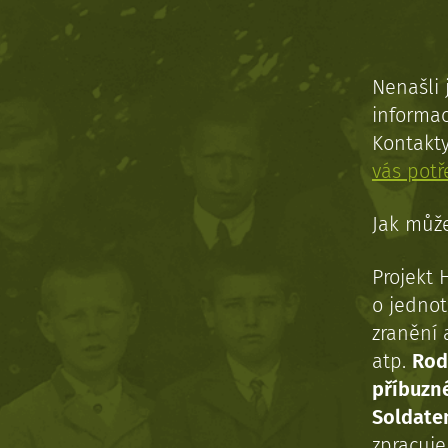
Nenašli 
informac
Kontakt
vás pot
Jak může
Projekt 
o jednot
zranění 
atp.
Rod
příbuzn
Soldaten
zpracuj