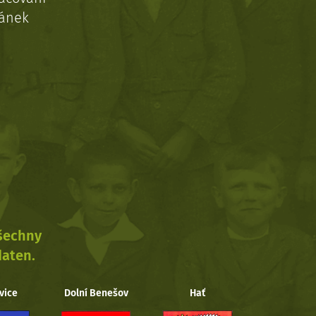
ránek
všechny
daten.
vice
Dolní Benešov
Hať