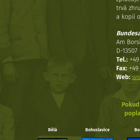
trvá zhr
a kopií o
Bundesa
Am Bors
D-13507 
Tel.:
+49 
Fax:
+49 
Web:
ww
Pokud 
popla
Bělá
Bohuslavice
Bo