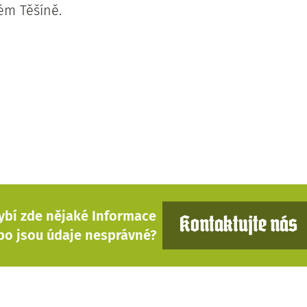
ém Těšíně.
ybí zde nějaké Informace
Kontaktujte nás
bo jsou údaje nesprávné?