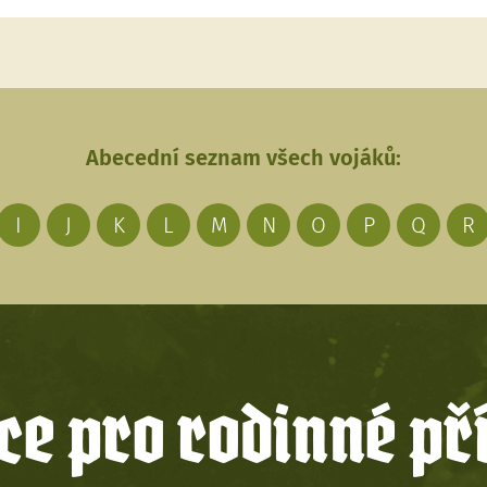
Abecední seznam všech vojáků:
I
J
K
L
M
N
O
P
Q
R
e pro rodinné př