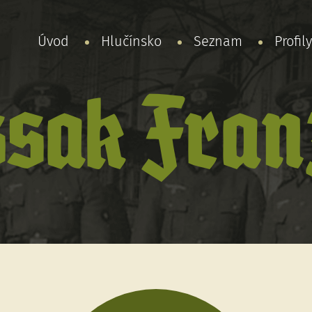
Úvod
Hlučínsko
Seznam
Profil
sak Fran