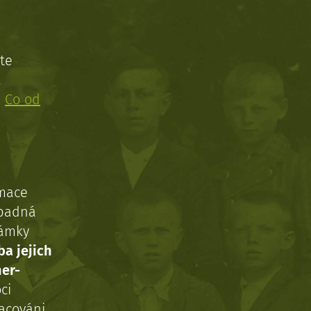
te
!
:
Co od
rmace
ípadná
námky
ba jejich
ner-
ci
acováni