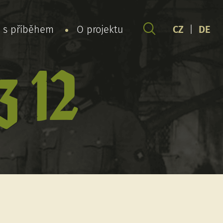
y s příběhem
O projektu
CZ
|
DE
z 12