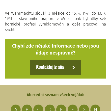
Ve Wehrmachtu sloužil 3 měsíce od 15. 4. 1941 do 13. 7.
1941 u stavebního praporu v Metzu, pak byl díky své
hornické profesi vyreklamován a opět pracoval na
šachtě.
Chybí zde nějaké Informace nebo jsou
údaje nesprávné?
Kontaktujte nás
Abecední seznam všech vojáků:
A
B
C
D
E
F
G
H