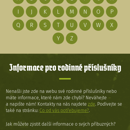
I
J
K
L
M
N
O
P
Q
R
S
T
U
V
W
X
Y
Z
Informace pro rodinné příslušníky
Nenašli jste zde na webu své rodinné příslušníky nebo
máte informace, které nám zde chybí? Neváhejte
a napište nám! Kontakty na nás najdete
zde
. Podívejte se
také na stránku:
Co od vás potřebujeme?
.
Jak můžete zjistit další informace o svých příbuzných?