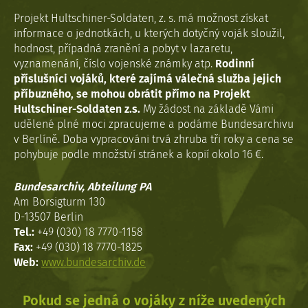
Projekt Hultschiner-Soldaten, z. s. má možnost získat
informace o jednotkách, u kterých dotyčný voják sloužil,
hodnost, případná zranění a pobyt v lazaretu,
vyznamenání, číslo vojenské známky atp.
Rodinní
příslušníci vojáků, které zajímá válečná služba jejich
příbuzného, se mohou obrátit přímo na Projekt
Hultschiner-Soldaten z.s.
My žádost na základě Vámi
udělené plné moci zpracujeme a podáme Bundesarchivu
v Berlíně. Doba vypracováni trvá zhruba tři roky a cena se
pohybuje podle množství stránek a kopií okolo 16 €.
Bundesarchiv, Abteilung PA
Am Borsigturm 130
D-13507 Berlin
Tel.:
+49 (030) 18 7770-1158
Fax:
+49 (030) 18 7770-1825
Web:
www.bundesarchiv.de
Pokud se jedná o vojáky z níže uvedených