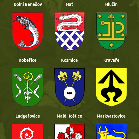
Dolní Benešov
Hať
Hlučín
Kobeřice
Kozmice
Kravaře
Ludgeřovice
Malé Hoštice
Markvartovice