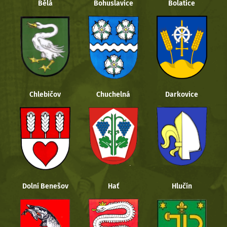
Bělá
Bohuslavice
Bolatice
Chlebičov
Chuchelná
Darkovice
Dolní Benešov
Hať
Hlučín