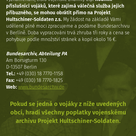
příslušníci vojáků, které zajímá válečná služba jejich
příbuzného, se mohou obrátit přímo na Projekt
Hultschiner-Soldaten z.s.
My žádost na základě Vámi
udělené plné moci zpracujeme a podáme Bundesarchivu
v Berlíně. Doba vypracováni trvá zhruba tři roky a cena se
pohybuje podle množství stránek a kopií okolo 16 €.
Bundesarchiv, Abteilung PA
Am Borsigturm 130
D-13507 Berlin
Tel.:
+49 (030) 18 7770-1158
Fax:
+49 (030) 18 7770-1825
Web:
www.bundesarchiv.de
Pokud se jedná o vojáky z níže uvedených
obcí, hradí všechny poplatky vojenskému
archivu Projekt Hultschiner-Soldaten.