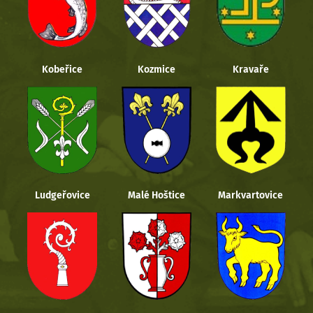
Kobeřice
Kozmice
Kravaře
Ludgeřovice
Malé Hoštice
Markvartovice