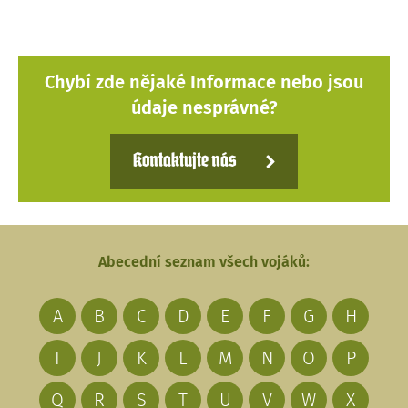
Chybí zde nějaké Informace nebo jsou
údaje nesprávné?
Kontaktujte nás
Abecední seznam všech vojáků:
A
B
C
D
E
F
G
H
I
J
K
L
M
N
O
P
Q
R
S
T
U
V
W
X