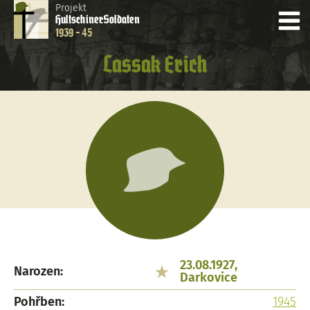
Projekt
Hultschiner
Soldaten
1939 - 45
Lassak Erich
23.08.1927,
Narozen:
Darkovice
Pohřben:
1945