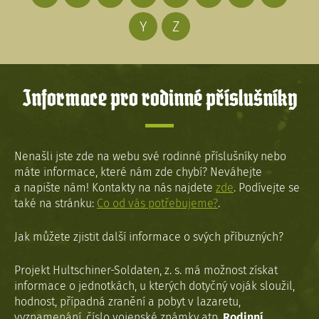
Y
Z
Informace pro rodinné příslušníky
Nenašli jste zde na webu své rodinné příslušníky nebo
máte informace, které nám zde chybí? Neváhejte
a napište nám! Kontakty na nás najdete
zde
. Podívejte se
také na stránku:
Co od vás potřebujeme?
.
Jak můžete zjistit další informace o svých příbuzných?
Projekt Hultschiner-Soldaten, z. s. má možnost získat
informace o jednotkách, u kterých dotyčný voják sloužil,
hodnost, případná zranění a pobyt v lazaretu,
vyznamenání, číslo vojenské známky atp.
Rodinní