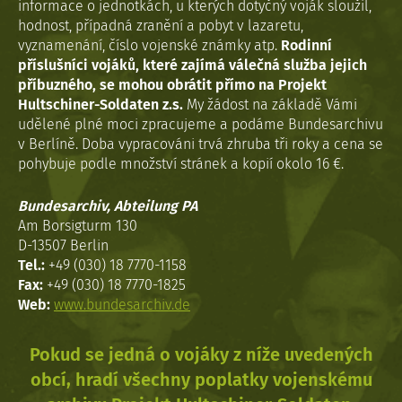
informace o jednotkách, u kterých dotyčný voják sloužil,
hodnost, případná zranění a pobyt v lazaretu,
vyznamenání, číslo vojenské známky atp.
Rodinní
příslušníci vojáků, které zajímá válečná služba jejich
příbuzného, se mohou obrátit přímo na Projekt
Hultschiner-Soldaten z.s.
My žádost na základě Vámi
udělené plné moci zpracujeme a podáme Bundesarchivu
v Berlíně. Doba vypracováni trvá zhruba tři roky a cena se
pohybuje podle množství stránek a kopií okolo 16 €.
Bundesarchiv, Abteilung PA
Am Borsigturm 130
D-13507 Berlin
Tel.:
+49 (030) 18 7770-1158
Fax:
+49 (030) 18 7770-1825
Web:
www.bundesarchiv.de
Pokud se jedná o vojáky z níže uvedených
obcí, hradí všechny poplatky vojenskému