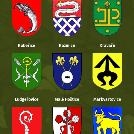
Kobeřice
Kozmice
Kravaře
Ludgeřovice
Malé Hoštice
Markvartovice