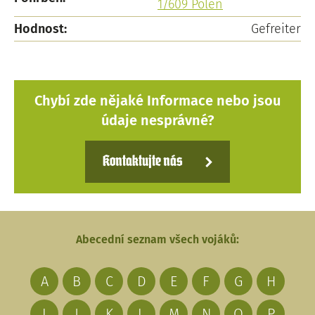
1/609 Polen
Hodnost:
Gefreiter
Chybí zde nějaké Informace nebo jsou
údaje nesprávné?
Kontaktujte nás
Abecední seznam všech vojáků:
A
B
C
D
E
F
G
H
I
J
K
L
M
N
O
P