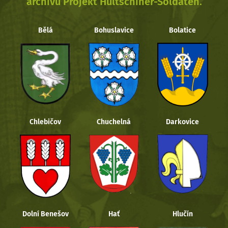
archivu Projekt Hultschiner-Soldaten.
Bělá
Bohuslavice
Bolatice
Chlebičov
Chuchelná
Darkovice
Dolní Benešov
Hať
Hlučín