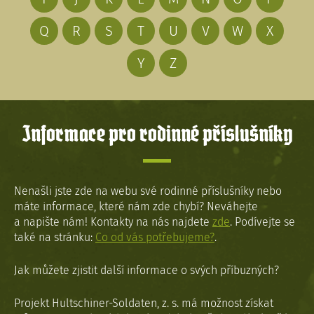
Q
R
S
T
U
V
W
X
Y
Z
Informace pro rodinné příslušníky
Nenašli jste zde na webu své rodinné příslušníky nebo
máte informace, které nám zde chybí? Neváhejte
a napište nám! Kontakty na nás najdete
zde
. Podívejte se
také na stránku:
Co od vás potřebujeme?
.
Jak můžete zjistit další informace o svých příbuzných?
Projekt Hultschiner-Soldaten, z. s. má možnost získat