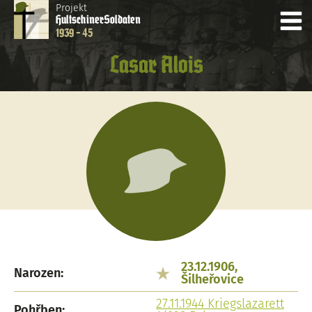
Projekt
Hultschiner
Soldaten
1939 - 45
Lasar Alois
23.12.1906,
Narozen:
Šilheřovice
27.11.1944 Kriegslazarett
Pohřben: