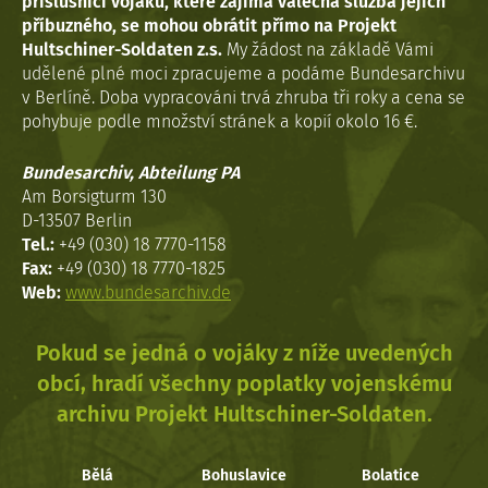
příslušníci vojáků, které zajímá válečná služba jejich
příbuzného, se mohou obrátit přímo na Projekt
Hultschiner-Soldaten z.s.
My žádost na základě Vámi
udělené plné moci zpracujeme a podáme Bundesarchivu
v Berlíně. Doba vypracováni trvá zhruba tři roky a cena se
pohybuje podle množství stránek a kopií okolo 16 €.
Bundesarchiv, Abteilung PA
Am Borsigturm 130
D-13507 Berlin
Tel.:
+49 (030) 18 7770-1158
Fax:
+49 (030) 18 7770-1825
Web:
www.bundesarchiv.de
Pokud se jedná o vojáky z níže uvedených
obcí, hradí všechny poplatky vojenskému
archivu Projekt Hultschiner-Soldaten.
Bělá
Bohuslavice
Bolatice