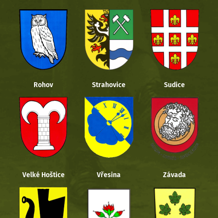
Rohov
Strahovice
Sudice
Velké Hoštice
Vřesina
Závada