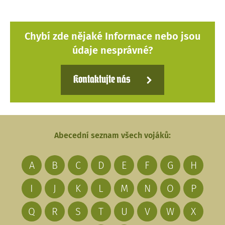
Chybí zde nějaké Informace nebo jsou
údaje nesprávné?
Kontaktujte nás
Abecední seznam všech vojáků:
A
B
C
D
E
F
G
H
I
J
K
L
M
N
O
P
Q
R
S
T
U
V
W
X