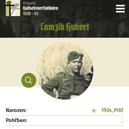
Projekt
Hultschiner
Soldaten
1939 - 45
Lamzik Hubert
Narozen:
1924, Píšť
Pohřben:
?