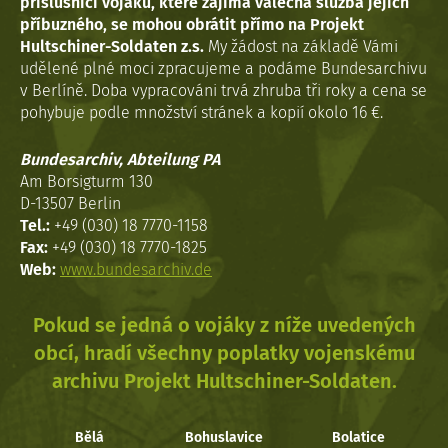
příslušníci vojáků, které zajímá válečná služba jejich
příbuzného, se mohou obrátit přímo na Projekt
Hultschiner-Soldaten z.s.
My žádost na základě Vámi
udělené plné moci zpracujeme a podáme Bundesarchivu
v Berlíně. Doba vypracováni trvá zhruba tři roky a cena se
pohybuje podle množství stránek a kopií okolo 16 €.
Bundesarchiv, Abteilung PA
Am Borsigturm 130
D-13507 Berlin
Tel.:
+49 (030) 18 7770-1158
Fax:
+49 (030) 18 7770-1825
Web:
www.bundesarchiv.de
Pokud se jedná o vojáky z níže uvedených
obcí, hradí všechny poplatky vojenskému
archivu Projekt Hultschiner-Soldaten.
Bělá
Bohuslavice
Bolatice