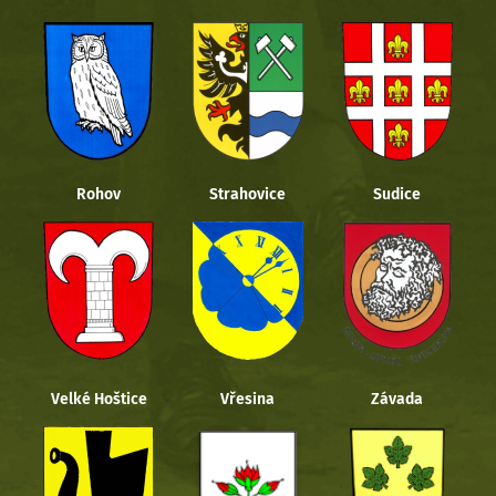
Rohov
Strahovice
Sudice
Velké Hoštice
Vřesina
Závada