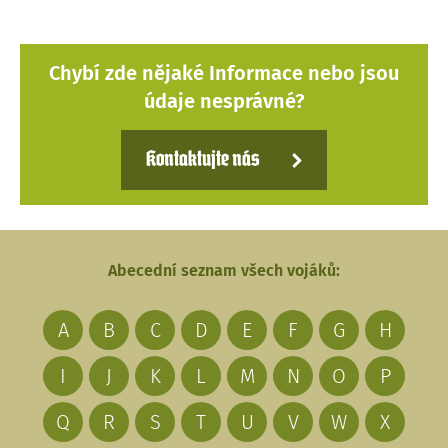
Chybí zde nějaké Informace nebo jsou
údaje nesprávné?
Kontaktujte nás
Abecední seznam všech vojáků:
A
B
C
D
E
F
G
H
I
J
K
L
M
N
O
P
Q
R
S
T
U
V
W
X