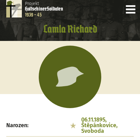
Projekt
Hultschiner
Soldaten
1939 - 45
Lamla Richard
06.11.1895,
Narozen:
Štěpánkovice,
Svoboda