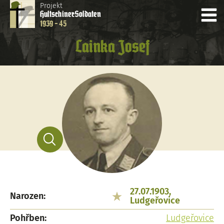
Projekt
Hultschiner
Soldaten
1939 - 45
Lainka Josef
27.07.1903,
Narozen:
Ludgeřovice
Pohřben:
Ludgeřovice