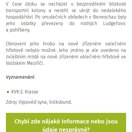
V čase útoku se nacházel v bezprostřední blízkosti
transportní kolony a nestihl se ukrýt do nedalekého
hospodářství. Po smutečních obřadech v Beneschau byly
jeho ostatky převezeny do rodných Ludgeřovic
a pohřbeny.
Obnovení jeho hrobu na nově zřízeném valečném
hřbitově nebylo možné. Jeho jméno je ale uvedeno na
zvláštním místě na nově zřízeném válečném hřbitově ve
Valšském Meziříčí.
Vyznamenání
:
KVK-2. Klasse
Zdroj: Výpověď syna, Volksbund.
Chybí zde nějaké Informace nebo jsou
údaje nesprávné?