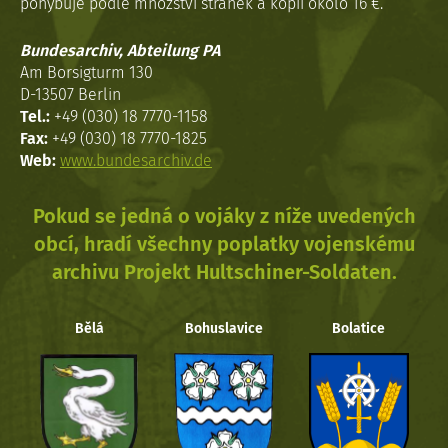
pohybuje podle množství stránek a kopií okolo 16 €.
Bundesarchiv, Abteilung PA
Am Borsigturm 130
D-13507 Berlin
Tel.:
+49 (030) 18 7770-1158
Fax:
+49 (030) 18 7770-1825
Web:
www.bundesarchiv.de
Pokud se jedná o vojáky z níže uvedených
obcí, hradí všechny poplatky vojenskému
archivu Projekt Hultschiner-Soldaten.
Bělá
Bohuslavice
Bolatice