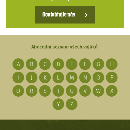
Kontaktujte nás
Abecední seznam všech vojáků:
A
B
C
D
E
F
G
H
I
J
K
L
M
N
O
P
Q
R
S
T
U
V
W
X
Y
Z