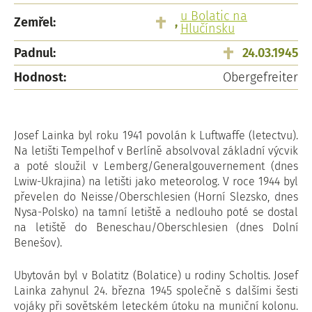
u Bolatic na
Zemřel:
,
Hlučínsku
Padnul:
24.03.1945
Hodnost:
Obergefreiter
Josef Lainka byl roku 1941 povolán k Luftwaffe (letectvu).
Na letišti Tempelhof v Berlíně absolvoval základní výcvik
a poté sloužil v Lemberg/Generalgouvernement (dnes
Lwiw-Ukrajina) na letišti jako meteorolog. V roce 1944 byl
převelen do Neisse/Oberschlesien (Horní Slezsko, dnes
Nysa-Polsko) na tamní letiště a nedlouho poté se dostal
na letiště do Beneschau/Oberschlesien (dnes Dolní
Benešov).
Ubytován byl v Bolatitz (Bolatice) u rodiny Scholtis. Josef
Lainka zahynul 24. března 1945 společně s dalšími šesti
vojáky při sovětském leteckém útoku na muniční kolonu.