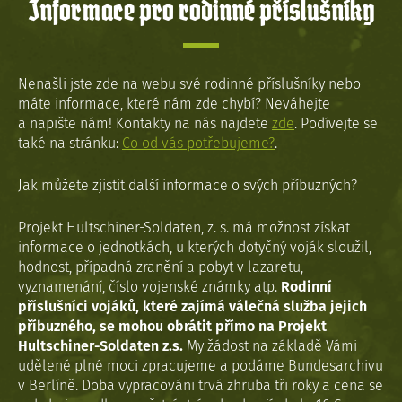
Informace pro rodinné příslušníky
Nenašli jste zde na webu své rodinné příslušníky nebo
máte informace, které nám zde chybí? Neváhejte
a napište nám! Kontakty na nás najdete
zde
. Podívejte se
také na stránku:
Co od vás potřebujeme?
.
Jak můžete zjistit další informace o svých příbuzných?
Projekt Hultschiner-Soldaten, z. s. má možnost získat
informace o jednotkách, u kterých dotyčný voják sloužil,
hodnost, případná zranění a pobyt v lazaretu,
vyznamenání, číslo vojenské známky atp.
Rodinní
příslušníci vojáků, které zajímá válečná služba jejich
příbuzného, se mohou obrátit přímo na Projekt
Hultschiner-Soldaten z.s.
My žádost na základě Vámi
udělené plné moci zpracujeme a podáme Bundesarchivu
v Berlíně. Doba vypracováni trvá zhruba tři roky a cena se