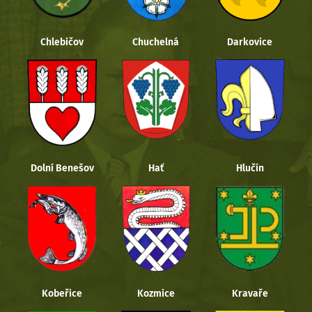
Chlebičov
Chuchelná
Darkovice
Dolní Benešov
Hať
Hlučín
Kobeřice
Kozmice
Kravaře