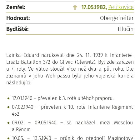
Zemřel:
17.05.1982,
Petřkovice
Hodnost:
Obergefreiter
Bydliště:
Hlučín
Lainka Eduard narukoval dne 24. 11. 1939 k Infanterie-
Ersatz-Bataillon 372 do Gliwic (Gleiwitz). Byl zde zařazen
u 7. roty. Ve válce sloužil více než dva a půl roku. Dle
záznamů v jeho Wehrpassu byla jeho vojenská kariéra
následující:
17.01.1940 – převelen k 3. rotě u téhož praporu.
07.02.1940 – převelen k 10. rotě Infanterie-Regiment
452
09.02. – 09.05.1940 – se nacházel mezi Moselou
a Rýnem
10.05. – 13.5.1940 – průnik do předpolí Maginotovy