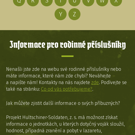
Q
R
S
T
U
V
W
X
Y
Z
Informace pro rodinné příslušníky
Nenašli jste zde na webu své rodinné příslušníky nebo
máte informace, které nám zde chybí? Neváhejte
a napište nám! Kontakty na nás najdete
zde
. Podívejte se
také na stránku:
Co od vás potřebujeme?
.
Jak můžete zjistit další informace o svých příbuzných?
Projekt Hultschiner-Soldaten, z. s. má možnost získat
informace o jednotkách, u kterých dotyčný voják sloužil,
hodnost, případná zranění a pobyt v lazaretu,