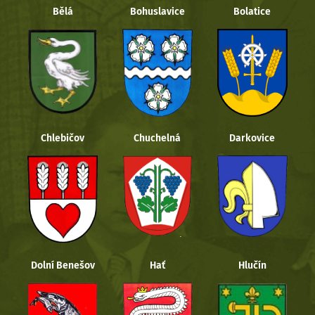
Bělá
Bohuslavice
Bolatice
Chlebičov
Chuchelná
Darkovice
Dolní Benešov
Hať
Hlučín