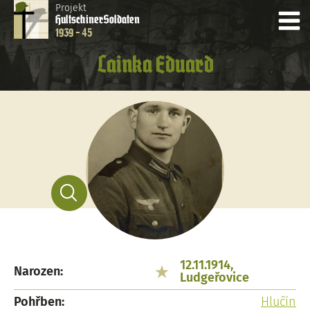
Projekt
Hultschiner
Soldaten
1939 - 45
Lainka Eduard
12.11.1914,
Narozen:
Ludgeřovice
Pohřben:
Hlučín