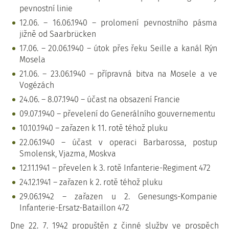
pevnostní linie
12.06. – 16.06.1940 – prolomení pevnostního pásma
jižně od Saarbrücken
17.06. – 20.06.1940 – útok přes řeku Seille a kanál Rýn
Mosela
21.06. – 23.06.1940 – přípravná bitva na Mosele a ve
Vogézách
24.06. – 8.07.1940 – účast na obsazení Francie
09.07.1940 – převelení do Generálního gouvernementu
10.10.1940 – zařazen k 11. rotě téhož pluku
22.06.1940 – účast v operaci Barbarossa, postup
Smolensk, Vjazma, Moskva
12.11.1941 – převelen k 3. rotě Infanterie-Regiment 472
24.12.1941 – zařazen k 2. rotě téhož pluku
29.06.1942 – zařazen u 2. Genesungs-Kompanie
Infanterie-Ersatz-Bataillon 472
Dne 22. 7. 1942 propuštěn z činné služby ve prospěch