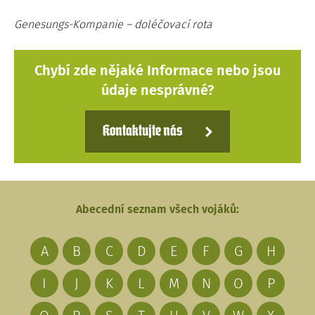
Genesungs-Kompanie – doléčovací rota
Chybí zde nějaké Informace nebo jsou
údaje nesprávné?
Kontaktujte nás
Abecední seznam všech vojáků:
A
B
C
D
E
F
G
H
I
J
K
L
M
N
O
P