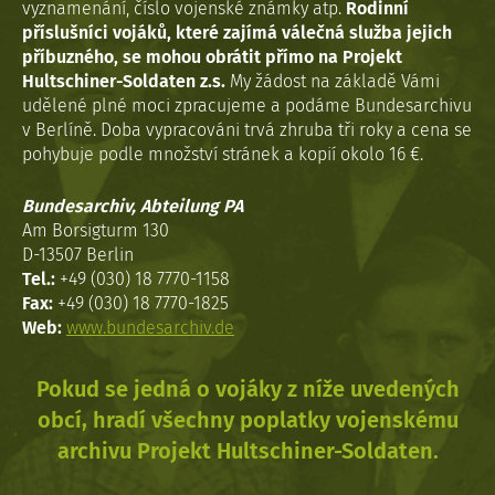
vyznamenání, číslo vojenské známky atp.
Rodinní
příslušníci vojáků, které zajímá válečná služba jejich
příbuzného, se mohou obrátit přímo na Projekt
Hultschiner-Soldaten z.s.
My žádost na základě Vámi
udělené plné moci zpracujeme a podáme Bundesarchivu
v Berlíně. Doba vypracováni trvá zhruba tři roky a cena se
pohybuje podle množství stránek a kopií okolo 16 €.
Bundesarchiv, Abteilung PA
Am Borsigturm 130
D-13507 Berlin
Tel.:
+49 (030) 18 7770-1158
Fax:
+49 (030) 18 7770-1825
Web:
www.bundesarchiv.de
Pokud se jedná o vojáky z níže uvedených
obcí, hradí všechny poplatky vojenskému
archivu Projekt Hultschiner-Soldaten.