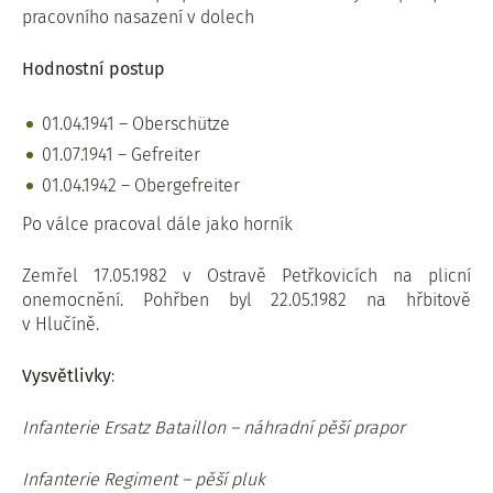
pracovního nasazení v dolech
Hodnostní postup
01.04.1941 – Oberschütze
01.07.1941 – Gefreiter
01.04.1942 – Obergefreiter
Po válce pracoval dále jako horník
Zemřel 17.05.1982 v Ostravě Petřkovicích na plicní
onemocnění. Pohřben byl 22.05.1982 na hřbitově
v Hlučíně.
Vysvětlivky
:
Infanterie Ersatz Bataillon – náhradní pěší prapor
Infanterie Regiment – pěší pluk