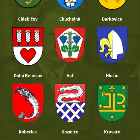
Chlebičov
Chuchelná
Darkovice
Dolní Benešov
Hať
Hlučín
Kobeřice
Kozmice
Kravaře