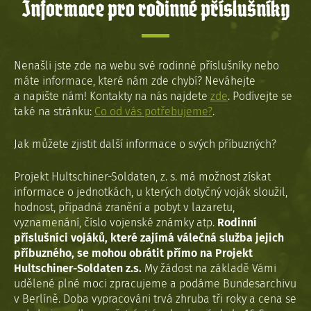
Informace pro rodinné příslušníky
Nenašli jste zde na webu své rodinné příslušníky nebo
máte informace, které nám zde chybí? Neváhejte
a napište nám! Kontakty na nás najdete
zde
. Podívejte se
také na stránku:
Co od vás potřebujeme?
.
Jak můžete zjistit další informace o svých příbuzných?
Projekt Hultschiner-Soldaten, z. s. má možnost získat
informace o jednotkách, u kterých dotyčný voják sloužil,
hodnost, případná zranění a pobyt v lazaretu,
vyznamenání, číslo vojenské známky atp.
Rodinní
příslušníci vojáků, které zajímá válečná služba jejich
příbuzného, se mohou obrátit přímo na Projekt
Hultschiner-Soldaten z.s.
My žádost na základě Vámi
udělené plné moci zpracujeme a podáme Bundesarchivu
v Berlíně. Doba vypracováni trvá zhruba tři roky a cena se