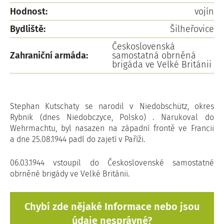
Hodnost:
vojín
Bydliště:
Šilheřovice
Československá
Zahraniční armáda:
samostatná obrněná
brigáda ve Velké Británii
Stephan Kutschaty se narodil v Niedobschütz, okres
Rybnik (dnes Niedobczyce, Polsko) . Narukoval do
Wehrmachtu, byl nasazen na západní frontě ve Francii
a dne 25.08.1944 padl do zajetí v Paříži.
06.03.1944 vstoupil do Československé samostatné
obrněné brigády ve Velké Británii.
Chybí zde nějaké Informace nebo jsou
údaje nesprávné?