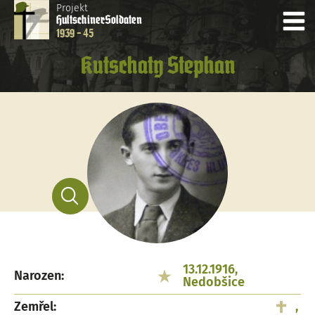
Projekt
Hultschiner
Soldaten
1939 - 45
Kutschaty Stephan
13.12.1916,
Narozen:
Nedobšice
Zemřel:
,