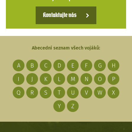
Kontaktujte nás
Abecední seznam všech vojáků:
A
B
C
D
E
F
G
H
I
J
K
L
M
N
O
P
Q
R
S
T
U
V
W
X
Y
Z