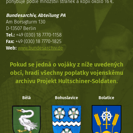
pohybuje podle množství stránek a kopií okolo 16 €.
Bundesarchiv, Abteilung PA
Am Borsigturm 130
D-13507 Berlin
Tel.:
+49 (030) 18 7770-1158
Fax:
+49 (030) 18 7770-1825
Web:
www.bundesarchiv.de
Pokud se jedná o vojáky z níže uvedených
obcí, hradí všechny poplatky vojenskému
archivu Projekt Hultschiner-Soldaten.
Bělá
Bohuslavice
Bolatice