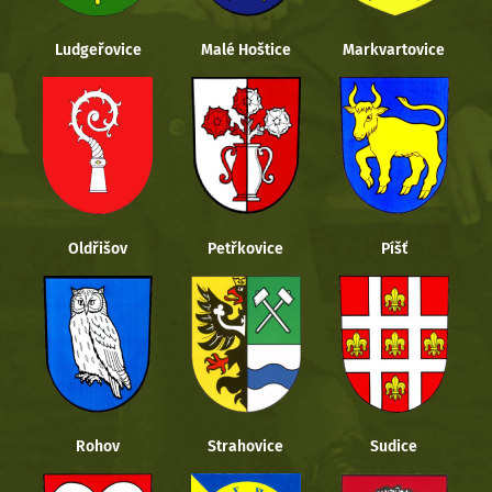
Ludgeřovice
Malé Hoštice
Markvartovice
Oldřišov
Petřkovice
Píšť
Rohov
Strahovice
Sudice