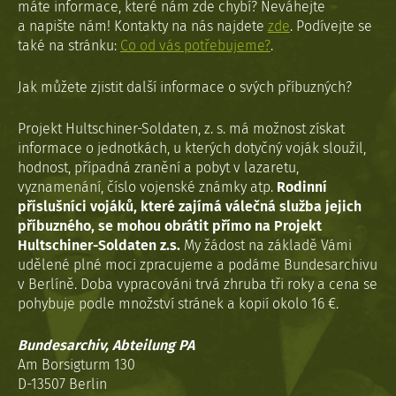
máte informace, které nám zde chybí? Neváhejte
a napište nám! Kontakty na nás najdete
zde
. Podívejte se
také na stránku:
Co od vás potřebujeme?
.
Jak můžete zjistit další informace o svých příbuzných?
Projekt Hultschiner-Soldaten, z. s. má možnost získat
informace o jednotkách, u kterých dotyčný voják sloužil,
hodnost, případná zranění a pobyt v lazaretu,
vyznamenání, číslo vojenské známky atp.
Rodinní
příslušníci vojáků, které zajímá válečná služba jejich
příbuzného, se mohou obrátit přímo na Projekt
Hultschiner-Soldaten z.s.
My žádost na základě Vámi
udělené plné moci zpracujeme a podáme Bundesarchivu
v Berlíně. Doba vypracováni trvá zhruba tři roky a cena se
pohybuje podle množství stránek a kopií okolo 16 €.
Bundesarchiv, Abteilung PA
Am Borsigturm 130
D-13507 Berlin