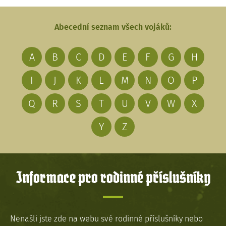
Abecední seznam všech vojáků:
A
B
C
D
E
F
G
H
I
J
K
L
M
N
O
P
Q
R
S
T
U
V
W
X
Y
Z
Informace pro rodinné příslušníky
Nenašli jste zde na webu své rodinné příslušníky nebo