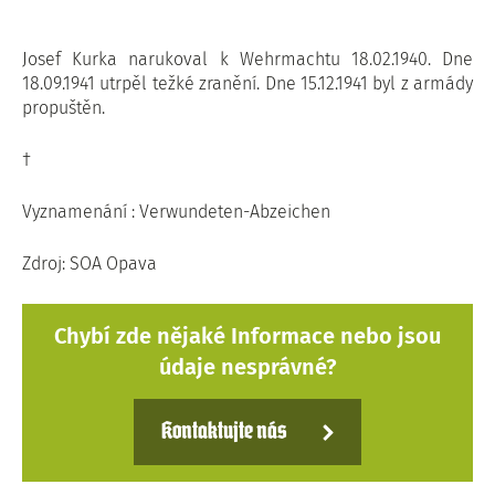
Josef Kurka narukoval k Wehrmachtu 18.02.1940. Dne
18.09.1941 utrpěl težké zranění. Dne 15.12.1941 byl z armády
propuštěn.
†
Vyznamenání : Verwundeten-Abzeichen
Zdroj: SOA Opava
Chybí zde nějaké Informace nebo jsou
údaje nesprávné?
Kontaktujte nás