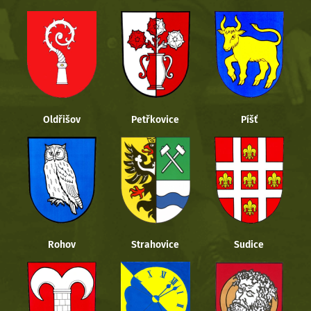
Oldřišov
Petřkovice
Píšť
Rohov
Strahovice
Sudice