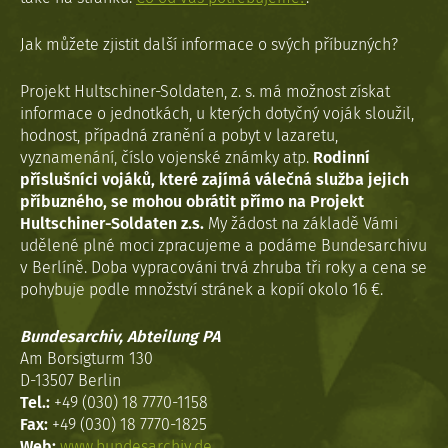
Jak můžete zjistit další informace o svých příbuzných?
Projekt Hultschiner-Soldaten, z. s. má možnost získat
informace o jednotkách, u kterých dotyčný voják sloužil,
hodnost, případná zranění a pobyt v lazaretu,
vyznamenání, číslo vojenské známky atp.
Rodinní
příslušníci vojáků, které zajímá válečná služba jejich
příbuzného, se mohou obrátit přímo na Projekt
Hultschiner-Soldaten z.s.
My žádost na základě Vámi
udělené plné moci zpracujeme a podáme Bundesarchivu
v Berlíně. Doba vypracováni trvá zhruba tři roky a cena se
pohybuje podle množství stránek a kopií okolo 16 €.
Bundesarchiv, Abteilung PA
Am Borsigturm 130
D-13507 Berlin
Tel.:
+49 (030) 18 7770-1158
Fax:
+49 (030) 18 7770-1825
Web:
www.bundesarchiv.de