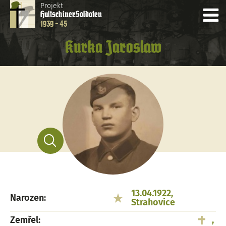
Projekt
Hultschiner
Soldaten
1939 - 45
Kurka Jaroslaw
13.04.1922,
Narozen:
Strahovice
Zemřel:
,