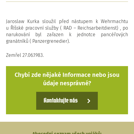
Jaroslaw Kurka sloužil před nástupem k Wehrmachtu
u Říšské pracovní služby ( RAD – Reichsarbeitdienst) , po
narukování byl zařazen k jednotce pancéřových
granátníků ( Panzergrenedier).
Zemřel 27.06.1983.
Chybí zde nějaké Informace nebo jsou
údaje nesprávné?
Kontaktujte nás
Abecední seznam všech vojáků: