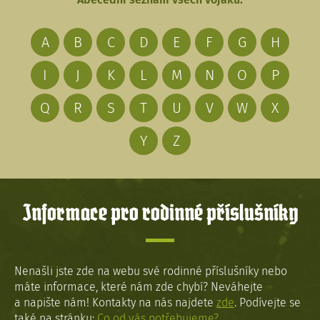
A
B
C
D
E
F
G
H
I
J
K
L
M
N
O
P
Q
R
S
T
U
V
W
X
Y
Z
Informace pro rodinné příslušníky
Nenašli jste zde na webu své rodinné příslušníky nebo
máte informace, které nám zde chybí? Neváhejte
a napište nám! Kontakty na nás najdete
zde
. Podívejte se
také na stránku:
Co od vás potřebujeme?
.