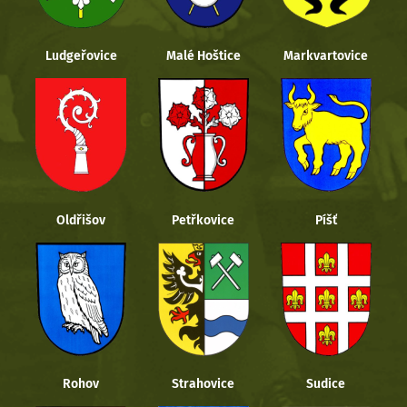
Ludgeřovice
Malé Hoštice
Markvartovice
Oldřišov
Petřkovice
Píšť
Rohov
Strahovice
Sudice