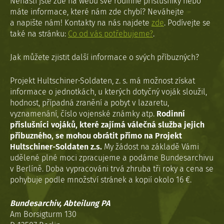
Nenašli jste zde na webu své rodinné příslušníky nebo
máte informace, které nám zde chybí? Neváhejte
a napište nám! Kontakty na nás najdete
zde
. Podívejte se
také na stránku:
Co od vás potřebujeme?
.
Jak můžete zjistit další informace o svých příbuzných?
Projekt Hultschiner-Soldaten, z. s. má možnost získat
informace o jednotkách, u kterých dotyčný voják sloužil,
hodnost, případná zranění a pobyt v lazaretu,
vyznamenání, číslo vojenské známky atp.
Rodinní
příslušníci vojáků, které zajímá válečná služba jejich
příbuzného, se mohou obrátit přímo na Projekt
Hultschiner-Soldaten z.s.
My žádost na základě Vámi
udělené plné moci zpracujeme a podáme Bundesarchivu
v Berlíně. Doba vypracováni trvá zhruba tři roky a cena se
pohybuje podle množství stránek a kopií okolo 16 €.
Bundesarchiv, Abteilung PA
Am Borsigturm 130