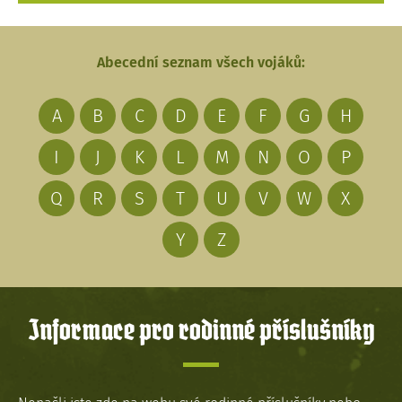
Abecední seznam všech vojáků:
A
B
C
D
E
F
G
H
I
J
K
L
M
N
O
P
Q
R
S
T
U
V
W
X
Y
Z
Informace pro rodinné příslušníky