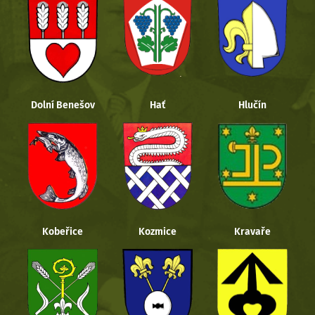
Dolní Benešov
Hať
Hlučín
Kobeřice
Kozmice
Kravaře