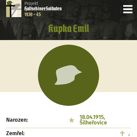
Projekt
Hultschiner
Soldaten
1939 - 45
Kupka Emil
18.04.1915,
Narozen:
Šilheřovice
Zemřel:
,