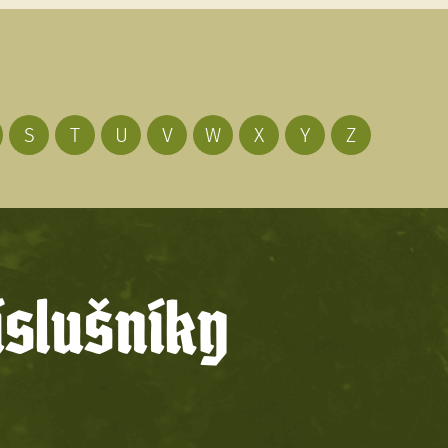
S
T
U
V
W
X
Y
Z
íslušníky