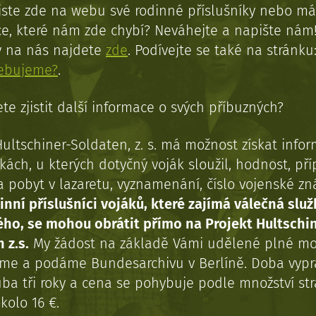
jste zde na webu své rodinné příslušníky nebo má
e, které nám zde chybí? Neváhejte a napište nám
y na nás najdete
zde
. Podívejte se také na stránku
řebujeme?
.
te zjistit další informace o svých příbuzných?
Hultschiner-Soldaten, z. s. má možnost získat info
kách, u kterých dotyčný voják sloužil, hodnost, př
a pobyt v lazaretu, vyznamenání, číslo vojenské z
inní příslušníci vojáků, které zajímá válečná služ
ého, se mohou obrátit přímo na Projekt Hultschi
 z.s.
My žádost na základě Vámi udělené plné mo
eme a podáme Bundesarchivu v Berlíně. Doba vypr
uba tři roky a cena se pohybuje podle množství st
kolo 16 €.