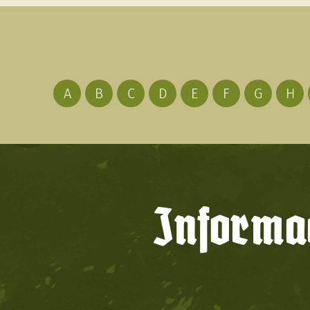
A
B
C
D
E
F
G
H
Informac