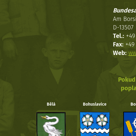
Bundesa
Am Bors
D-13507 
Tel.:
+49 
Fax:
+49 
Web:
ww
Pokud 
popla
Bělá
Bohuslavice
Bo