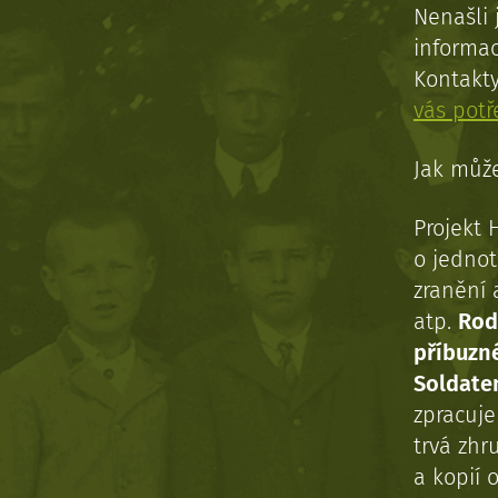
Nenašli 
informac
Kontakt
vás pot
Jak může
Projekt 
o jednot
zranění 
atp.
Rod
příbuzn
Soldaten
zpracuj
trvá zhr
a kopií o