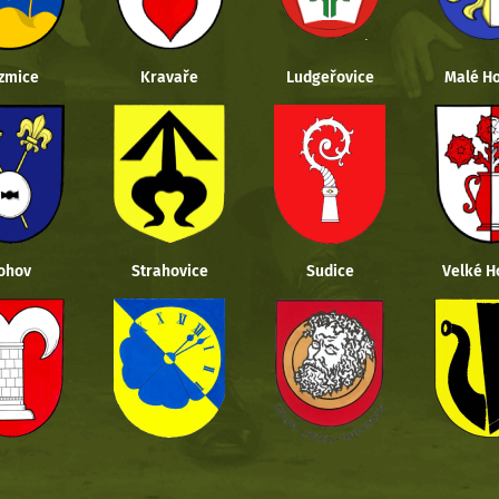
zmice
Kravaře
Ludgeřovice
Malé Ho
ohov
Strahovice
Sudice
Velké H