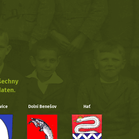
všechny
daten.
vice
Dolní Benešov
Hať