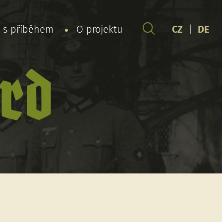
y s příběhem
O projektu
CZ
|
DE
rd