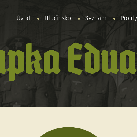
Úvod
Hlučínsko
Seznam
Profil
upka Edua