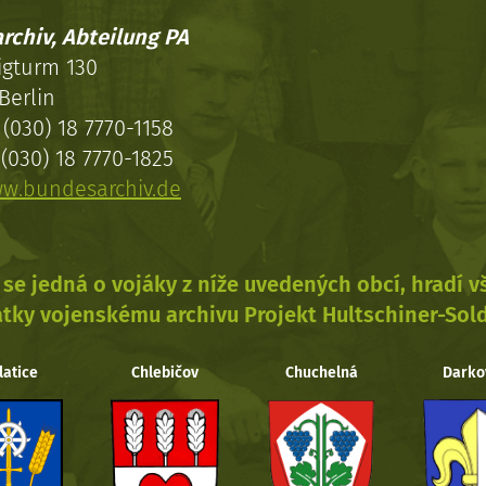
rchiv, Abteilung PA
igturm 130
Berlin
(030) 18 7770-1158
(030) 18 7770-1825
w.bundesarchiv.de
se jedná o vojáky z níže uvedených obcí, hradí 
tky vojenskému archivu Projekt Hultschiner-Sol
latice
Chlebičov
Chuchelná
Darko