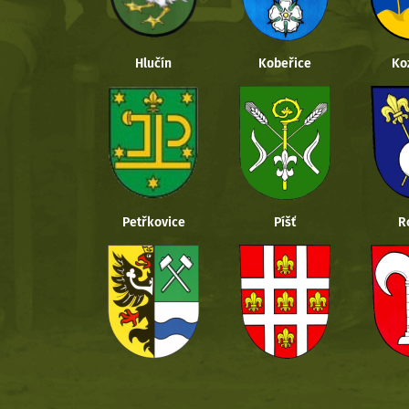
Hlučín
Kobeřice
Ko
Petřkovice
Píšť
R