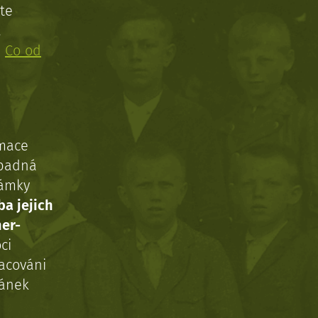
te
!
:
Co od
rmace
ípadná
námky
ba jejich
ner-
ci
acováni
ránek