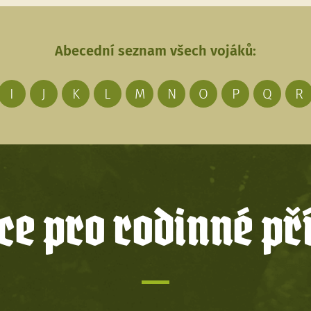
Abecední seznam všech vojáků:
I
J
K
L
M
N
O
P
Q
R
e pro rodinné př