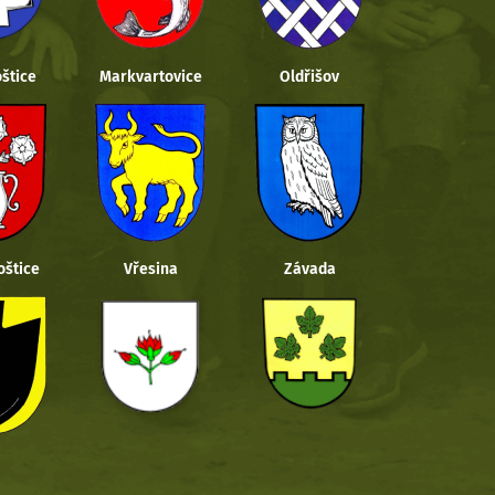
štice
Markvartovice
Oldřišov
oštice
Vřesina
Závada