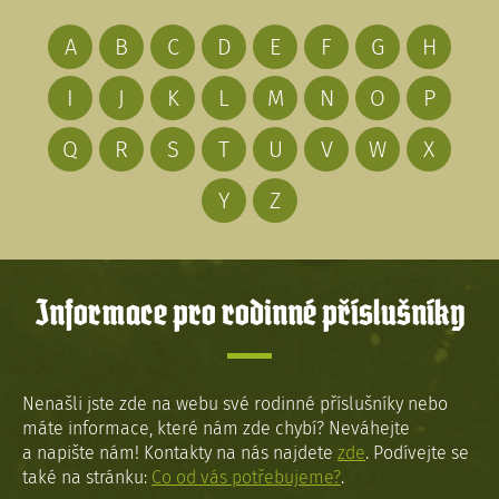
A
B
C
D
E
F
G
H
I
J
K
L
M
N
O
P
Q
R
S
T
U
V
W
X
Y
Z
Informace pro rodinné příslušníky
Nenašli jste zde na webu své rodinné příslušníky nebo
máte informace, které nám zde chybí? Neváhejte
a napište nám! Kontakty na nás najdete
zde
. Podívejte se
také na stránku:
Co od vás potřebujeme?
.