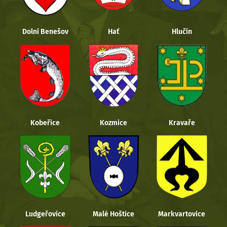
Dolní Benešov
Hať
Hlučín
Kobeřice
Kozmice
Kravaře
Ludgeřovice
Malé Hoštice
Markvartovice