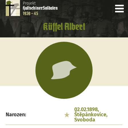
Projekt
Hultschiner
Soldaten
1939 - 45
Küffel Albert
02.02.1898,
Narozen:
Štěpánkovice,
Svoboda