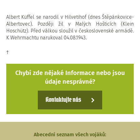
Albert Küffel se narodil v Hilvetihof (dnes Štěpánkovice-
Albertovec). Později žil v Malých Hošticích (Klein
Hoschütz). Před válkou sloužil v československé armádě.
K Wehrmachtu narukoval 04.08.1943.
†
Chybí zde nějaké Informace nebo jsou
údaje nesprávné?
Kontaktujte nás
Abecední seznam všech vojáků: