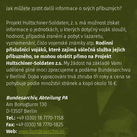
Jak můžete zjistit další informace o svých příbuzných?
Projekt Hultschiner-Soldaten, z. s. má možnost získat
informace o jednotkách, u kterých dotyčný voják sloužil,
hodnost, případná zranění a pobyt v lazaretu,
vyznamenání, číslo vojenské známky atp.
Rodinní
příslušníci vojáků, které zajímá válečná služba jejich
příbuzného, se mohou obrátit přímo na Projekt
Hultschiner-Soldaten z.s.
My žádost na základě Vámi
udělené plné moci zpracujeme a podáme Bundesarchivu
v Berlíně. Doba vypracováni trvá zhruba tři roky a cena se
pohybuje podle množství stránek a kopií okolo 16 €.
Bundesarchiv, Abteilung PA
Am Borsigturm 130
D-13507 Berlin
Tel.:
+49 (030) 18 7770-1158
Fax:
+49 (030) 18 7770-1825
Web:
www.bundesarchiv.de